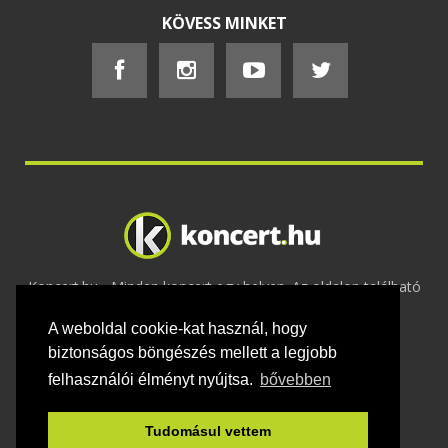
KÖVESS MINKET
Koncert.hu - Minden koncert egy helyen. Az oldalon található
tartalmakat szerzői jogok védik © 2002 -
A weboldal cookie-kat használ, hogy
2020
Adatvédelem
-
ÁSZF
-
Felhasználási
feltételek
-
Webmaster
-
Kapcsolat és üzenet küldés
biztonságos böngészés mellett a legjobb
felhasználói élményt nyújtsa.
bővebben
Tudomásul vettem