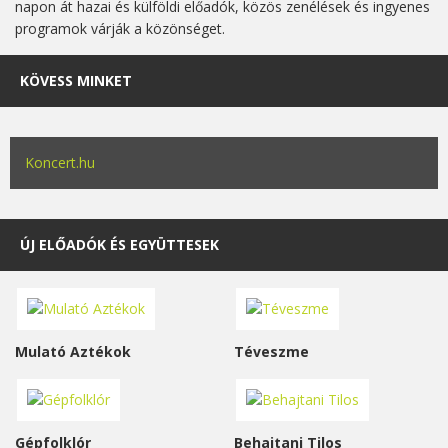
napon át hazai és külföldi előadók, közös zenélések és ingyenes
programok várják a közönséget.
KÖVESS MINKET
Koncert.hu
ÚJ ELŐADÓK ÉS EGYÜTTESEK
Mulató Aztékok
Téveszme
Gépfolklór
Behajtani Tilos