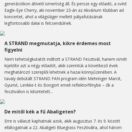
generációkon átívelő ismertség áll. És persze egy előadó, a svéd
Eagle-Eye Cherry, aki november 23-án az Akvárium Klubban ad
koncertet, ahol a világsláger mellett pályafutásának
legfontosabb dalai is felcsendülnek.
A STRAND megmutatja, kikre érdemes most
figyelni
Nem tehetségkutatót indított a STRAND Fesztivál, hanem ismét
kijelölte azt a négy előadót, akik szerintük a következő évek
meghatározó szereplői lehetnek a hazai könnyűzenében. A
tavaly debütált STRAND FAN program idén Mehringer Marcit,
Gyurist, Lenkke-t és Bongort emeli reflektorfénybe – ők a
fesztiválon is kitüntetett...
De mitől kék a fű Abaligeten?
Erre is választ kaphatnak azok, akik augusztus 7. és 9. között
ellátogatnak a 22. Abaligeti Bluegrass Fesztiválra, ahol három