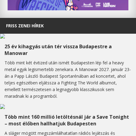
FRISS ZENEI HÍREK
25 év kihagyás után tér vissza Budapestre a
Manowar
Több mint két évtized után ismét Budapesten lép fel a heavy
metal egyik legismertebb zenekara. A Manowar 2027. január 23-
án a Papp László Budapest Sportarénában ad koncertet, ahol
teljes egészében eljátssza a Fighting The World albumot,
emellett természetesen a legnagyobb klasszikusok sem
maradnak ki a programból.
Több mint 160 millió letöltésnál jár a Save Tonight
– most élőben hallhatjuk Budapesten
A sláger mögött megszámlálhatatlan rádiós lejátszás és