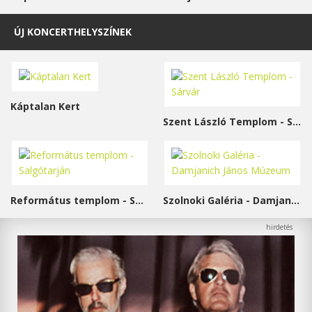
ÚJ KONCERTHELYSZÍNEK
Káptalan Kert
Szent László Templom - Sárvár
Református templom - Salgótarján
Szolnoki Galéria - Damjanich János Múzeum