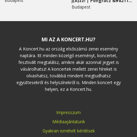
Budapest
j(A)zz! | Pongracz &#8211;...
Budapest
MI AZ A KONCERT.HU?
A Koncert.hu az ország elsőszámú zenei esemény
naptára. Itt minden közelgő eseményt, koncertet,
fesztivált megtalálsz, amikre akár azonnal jegyet is
vásárolhatsz! A koncertek mellett zenei híreket is
olvashatsz, továbbá mindent megtudhatsz
együttesekről és helyszínekről is. Minden koncert egy
helyen, ez a Koncert.hu.
Impresszum
Médiaajánlatunk
Gyakran ismételt kérdések