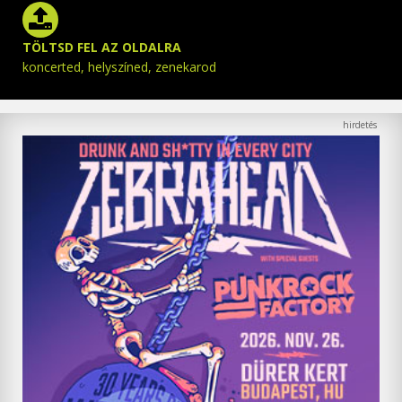
TÖLTSD FEL AZ OLDALRA
koncerted, helyszíned, zenekarod