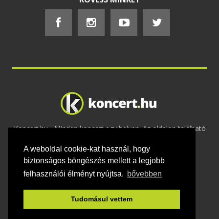
Koncert.hu - Minden koncert egy helyen. Az oldalon található
tartalmakat szerzői jogok védik © 2002 -
A weboldal cookie-kat használ, hogy
2020
Adatvédelem
-
ÁSZF
-
Felhasználási
feltételek
-
Webmaster
-
Kapcsolat és üzenet küldés
biztonságos böngészés mellett a legjobb
felhasználói élményt nyújtsa.
bővebben
Tudomásul vettem