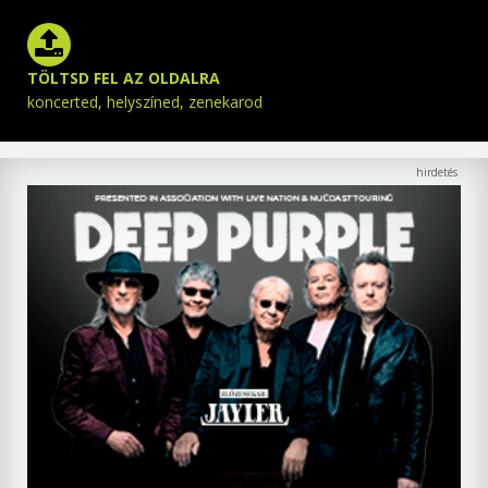
TÖLTSD FEL AZ OLDALRA
koncerted, helyszíned, zenekarod