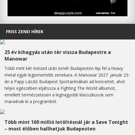
FRISS ZENEI HÍREK
25 év kihagyás után tér vissza Budapestre a
Manowar
Több mint két évtized után ismét Budapesten lép fel a heavy
metal egyik legismertebb zenekara. A Manowar 2027. január 23-
án a Papp László Budapest Sportarénában ad koncertet, ahol
teljes egészében eljátssza a Fighting The World albumot,
emellett természetesen a legnagyobb klasszikusok sem
maradnak ki a programból.
Több mint 160 millió letöltésnál jár a Save Tonight
– most élőben hallhatjuk Budapesten