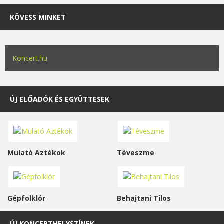
KÖVESS MINKET
Koncert.hu
ÚJ ELŐADÓK ÉS EGYÜTTESEK
Mulató Aztékok
Téveszme
Gépfolklór
Behajtani Tilos
ÚJ KONCERTHELYSZÍNEK