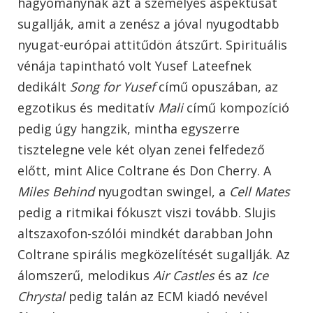
hagyománynak azt a személyes aspektusát
sugallják, amit a zenész a jóval nyugodtabb
nyugat-európai attitűdön átszűrt. Spirituális
vénája tapintható volt Yusef Lateefnek
dedikált
Song for Yusef
című opuszában, az
egzotikus és meditatív
Mali
című kompozíció
pedig úgy hangzik, mintha egyszerre
tisztelegne vele két olyan zenei felfedező
előtt, mint Alice Coltrane és Don Cherry. A
Miles Behind
nyugodtan swingel, a
Cell Mates
pedig a ritmikai fókuszt viszi tovább. Slujis
altszaxofon-szólói mindkét darabban John
Coltrane spirális megközelítését sugallják. Az
álomszerű, melodikus
Air Castles
és az
Ice
Chrystal
pedig talán az ECM kiadó nevével