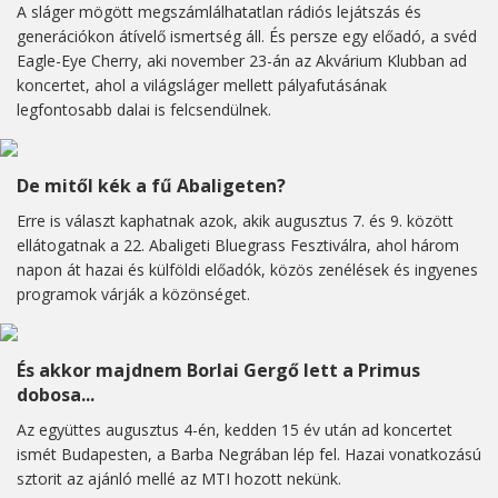
A sláger mögött megszámlálhatatlan rádiós lejátszás és
generációkon átívelő ismertség áll. És persze egy előadó, a svéd
Eagle-Eye Cherry, aki november 23-án az Akvárium Klubban ad
koncertet, ahol a világsláger mellett pályafutásának
legfontosabb dalai is felcsendülnek.
De mitől kék a fű Abaligeten?
Erre is választ kaphatnak azok, akik augusztus 7. és 9. között
ellátogatnak a 22. Abaligeti Bluegrass Fesztiválra, ahol három
napon át hazai és külföldi előadók, közös zenélések és ingyenes
programok várják a közönséget.
És akkor majdnem Borlai Gergő lett a Primus
dobosa...
Az együttes augusztus 4-én, kedden 15 év után ad koncertet
ismét Budapesten, a Barba Negrában lép fel. Hazai vonatkozású
sztorit az ajánló mellé az MTI hozott nekünk.