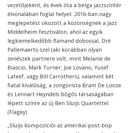
vezetőjeként, és évek óta a belga jazzszíntér
élvonalában foglal helyet. 2016-ban nagy
meglepetést okozott a közönségnek a Jazz
Middelheim fesztiválon, ahol az egyik
legkiemelkedőbb flamand dobossal, Dré
Pallemaerts-szel (aki korábban olyan
zenészek partnere volt, mint Melanie de
Biascio, Mark Turner, Joe Lovano, Yusef
Lateef, vagy Bill Carrothers), valamint két
fiatal kiválóság, a zongorista Bram De Looze
és Lennart Heyndels bőgős társaságában
lépett színre az új Ben Sluijs Quartettel.
(Flagey)
„Sluijs kompozíciói az amerikai post-bop