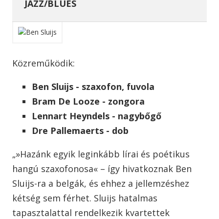
JAZZ/BLUES
Közreműködik:
Ben Sluijs - szaxofon, fuvola
Bram De Looze - zongora
Lennart Heyndels - nagybőgő
Dre Pallemaerts - dob
„»Hazánk egyik leginkább lírai és poétikus
hangú szaxofonosa« – így hivatkoznak Ben
Sluijs-ra a belgák, és ehhez a jellemzéshez
kétség sem férhet. Sluijs hatalmas
tapasztalattal rendelkezik kvartettek