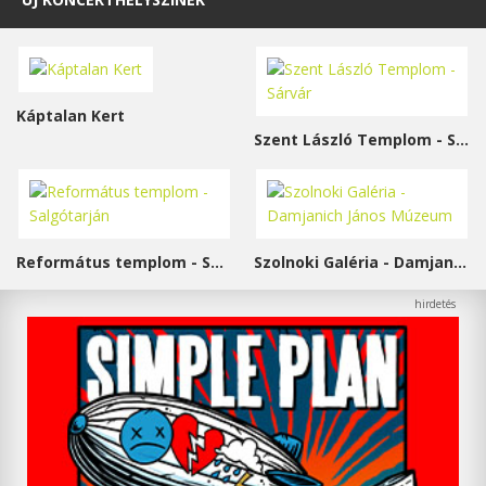
Káptalan Kert
Szent László Templom - Sárvár
Református templom - Salgótarján
Szolnoki Galéria - Damjanich János Múzeum