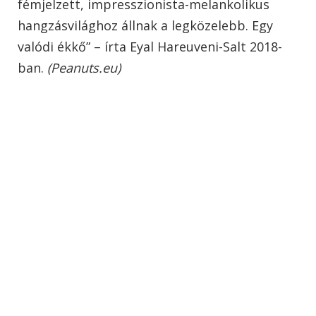
fémjelzett, impresszionista-melankolikus
hangzásvilághoz állnak a legközelebb. Egy
valódi ékkő” – írta Eyal Hareuveni-Salt 2018-
ban.
(Peanuts.eu)