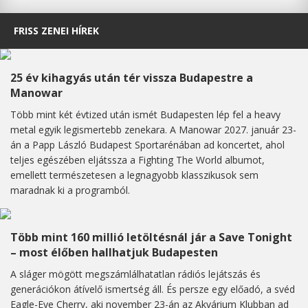
FRISS ZENEI HÍREK
25 év kihagyás után tér vissza Budapestre a
Manowar
Több mint két évtized után ismét Budapesten lép fel a heavy
metal egyik legismertebb zenekara. A Manowar 2027. január 23-
án a Papp László Budapest Sportarénában ad koncertet, ahol
teljes egészében eljátssza a Fighting The World albumot,
emellett természetesen a legnagyobb klasszikusok sem
maradnak ki a programból.
Több mint 160 millió letöltésnál jár a Save Tonight
– most élőben hallhatjuk Budapesten
A sláger mögött megszámlálhatatlan rádiós lejátszás és
generációkon átívelő ismertség áll. És persze egy előadó, a svéd
Eagle-Eye Cherry, aki november 23-án az Akvárium Klubban ad