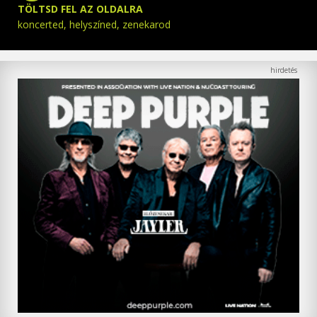
TÖLTSD FEL AZ OLDALRA
koncerted, helyszíned, zenekarod