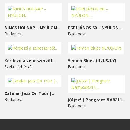
NINCS HOLNAP – NYÚLON...
EGRI JÁNOS 60 – NYÚLON...
Budapest
Budapest
Kérdezd a zeneszerzőt...
Yemen Blues (IL/US/UY)
Székesfehérvár
Budapest
Catalan Jazz On Tour |...
Budapest
j(A)zz! | Pongracz &#8211;...
Budapest