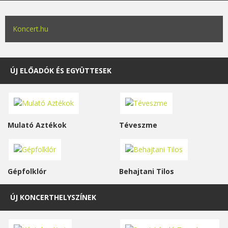
Koncert.hu
ÚJ ELŐADÓK ÉS EGYÜTTESEK
Mulató Aztékok
Téveszme
Gépfolklór
Behajtani Tilos
ÚJ KONCERTHELYSZÍNEK