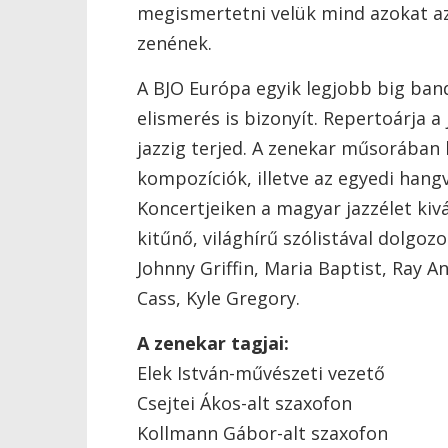
megismertetni velük mind azokat az
zenének.
A BJO Európa egyik legjobb big band-
elismerés is bizonyít. Repertoárja a
jazzig terjed. A zenekar műsorában 
kompozíciók, illetve az egyedi hang
Koncertjeiken a magyar jazzélet kiv
kitűnő, világhírű szólistával dolgoz
Johnny Griffin, Maria Baptist, Ray A
Cass, Kyle Gregory.
A zenekar tagjai:
Elek István-művészeti vezető
Csejtei Ákos-alt szaxofon
Kollmann Gábor-alt szaxofon