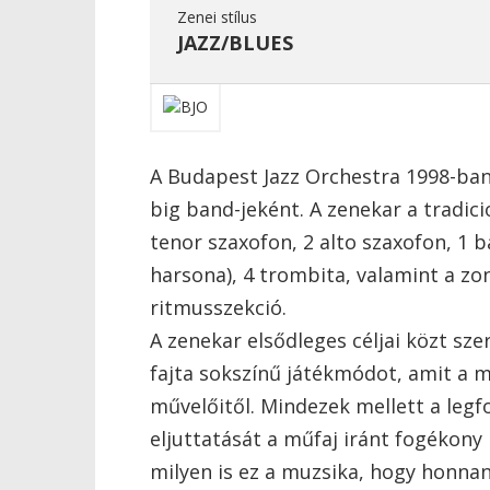
Zenei stílus
JAZZ/BLUES
A Budapest Jazz Orchestra 1998-ban
big band-jeként. A zenekar a tradicio
tenor szaxofon, 2 alto szaxofon, 1 b
harsona), 4 trombita, valamint a zo
ritmusszekció.
A zenekar elsődleges céljai közt sze
fajta sokszínű játékmódot, amit a 
művelőitől. Mindezek mellett a legf
eljuttatását a műfaj iránt fogéko
milyen is ez a muzsika, hogy honnan 