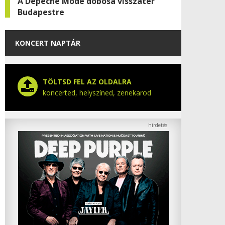
A Depeche Mode dobosa visszatér
Budapestre
KONCERT NAPTÁR
TÖLTSD FEL AZ OLDALRA
koncerted, helyszíned, zenekarod