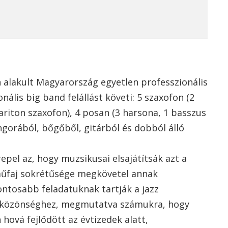
 alakult Magyarország egyetlen professzionális
nális big band felállást követi: 5 szaxofon (2
ariton szaxofon), 4 posan (3 harsona, 1 basszus
ngorából, bőgőből, gitárból és dobból álló
repel az, hogy muzsikusai elsajátítsák azt a
műfaj sokrétűsége megkövetel annak
ontosabb feladatuknak tartják a jazz
ny közönséghez, megmutatva számukra, hogy
hová fejlődött az évtizedek alatt,