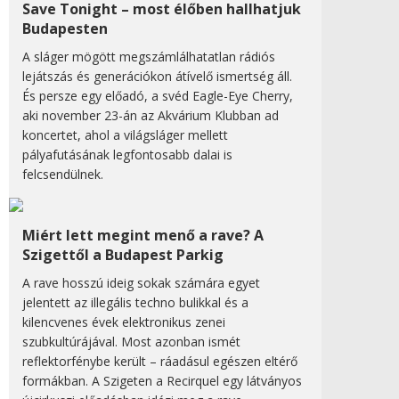
Save Tonight – most élőben hallhatjuk
Budapesten
A sláger mögött megszámlálhatatlan rádiós
lejátszás és generációkon átívelő ismertség áll.
És persze egy előadó, a svéd Eagle-Eye Cherry,
aki november 23-án az Akvárium Klubban ad
koncertet, ahol a világsláger mellett
pályafutásának legfontosabb dalai is
felcsendülnek.
Miért lett megint menő a rave? A
Szigettől a Budapest Parkig
A rave hosszú ideig sokak számára egyet
jelentett az illegális techno bulikkal és a
kilencvenes évek elektronikus zenei
szubkultúrájával. Most azonban ismét
reflektorfénybe került – ráadásul egészen eltérő
formákban. A Szigeten a Recirquel egy látványos