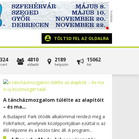
TÖLTSD FEL AZ OLDALRA
324
4810
2189
15062
cert
előadó
helyszín
hír
A táncházmozgalom túlélte az alapítóit
– és ma...
A Budapest Park ötödik alkalommal rendezi meg a
FolkParkot, amelynek középpontjában ezúttal is az
élő népzene és a közös tánc áll. A program...