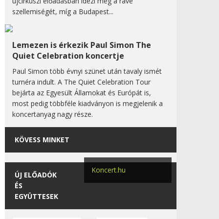
újcirkuszi előadásban idézi meg a rave
szellemiségét, míg a Budapest...
Lemezen is érkezik Paul Simon The
Quiet Celebration koncertje
Paul Simon több évnyi szünet után tavaly ismét
turnéra indult. A The Quiet Celebration Tour
bejárta az Egyesült Államokat és Európát is,
most pedig többféle kiadványon is megjelenik a
koncertanyag nagy része.
KÖVESS MINKET
Koncert.hu
ÚJ ELŐADÓK
ÉS
EGYÜTTESEK