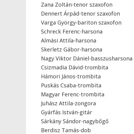
Zana Zoltán-tenor szaxofon
Dennert Árpád-tenor szaxofon
Varga György-bariton szaxofon
Schreck Ferenc-harsona
Almási Attila-harsona
Skerletz Gábor-harsona
Nagy Viktor Dániel-basszusharsona
Csizmadia Dávid-trombita
Hámori János-trombita
Puskás Csaba-trombita
Magyar Ferenc-trombita
Juhász Attila-zongora
Gyárfás István-gitár
Sárkány Sándor-nagybőgő
Berdisz Tamás-dob