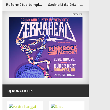
Református templom - Salgótarján
Szolnoki Galéria - Damjanich János Múzeum
ÚJ KONCERTEK