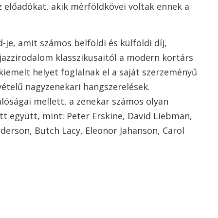
 előadókat, akik mérföldkövei voltak ennek a
je, amit számos belföldi és külföldi díj,
 jazzirodalom klasszikusaitól a modern kortárs
kiemelt helyet foglalnak el a saját szerzeményű
vételű nagyzenekari hangszerelések.
álóságai mellett, a zenekar számos olyan
ott együtt, mint: Peter Erskine, David Liebman,
nderson, Butch Lacy, Eleonor Jahanson, Carol