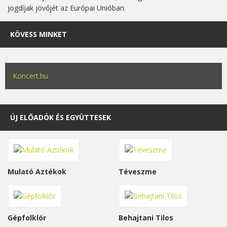
jogdíjak jövőjét az Európai Unióban.
KÖVESS MINKET
Koncert.hu
ÚJ ELŐADÓK ÉS EGYÜTTESEK
Mulató Aztékok
Téveszme
Gépfolklór
Behajtani Tilos