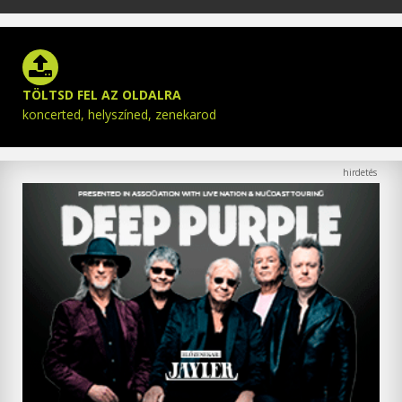
TÖLTSD FEL AZ OLDALRA
koncerted, helyszíned, zenekarod