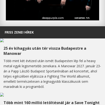
FRISS ZENEI HÍREK
25 év kihagyás után tér vissza Budapestre a
Manowar
Több mint két évtized után ismét Budapesten lép fel a heavy
metal egyik legismertebb zenekara. A Manowar 2027. január 23-
án a Papp László Budapest Sportarénában ad koncertet, ahol
teljes egészében eljátssza a Fighting The World albumot,
emellett természetesen a legnagyobb klasszikusok sem
maradnak ki a programból.
Több mint 160 millió letöltésnál jár a Save Tonight