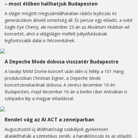
– most élőben hallhatjuk Budapesten
A sláger mögött megszámlálhatatlan rádiós lejátszás és
generációkon átívelő ismertség áll. És persze egy előadó, a svéd
Eagle-Eye Cherry, aki november 23-án az Akvárium Klubban ad
koncertet, ahol a világsláger mellett pályafutásának
legfontosabb dalai is felcsendülnek.
A Depeche Mode dobosa visszatér Budapestre
A tavalyi MVM Dome-koncert után idén is fellép a 101 Hang
produkcióban Christian Eigner, a Depeche Mode
koncertzenekarának dobosa. A zenész december 10-én
Budapesten, majd december 16-án a berlini Uber Arénában is
színpadra lép a magyar előadással.
Rendet vág az AI ACT a zeneiparban
Augusztustól új átláthatósági szabályok gyökeresen
átalakíthatják a szintetikus zenék, a hangklónozás és az előadói