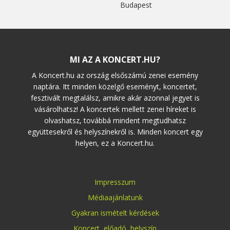
Budapest
MI AZ A KONCERT.HU?
A Koncert.hu az ország elsőszámú zenei esemény
naptára. Itt minden közelgő eseményt, koncertet,
fesztivált megtalálsz, amikre akár azonnal jegyet is
vásárolhatsz! A koncertek mellett zenei híreket is
olvashatsz, továbbá mindent megtudhatsz
együttesekről és helyszínekről is. Minden koncert egy
helyen, ez a Koncert.hu.
Impresszum
Médiaajánlatunk
Gyakran ismételt kérdések
Koncert
,
előadó
,
helyszín