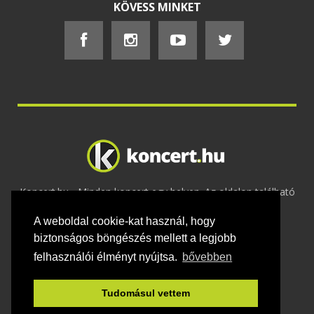
KÖVESS MINKET
Koncert.hu - Minden koncert egy helyen. Az oldalon található
tartalmakat szerzői jogok védik © 2002 -
A weboldal cookie-kat használ, hogy
2020
Adatvédelem
-
ÁSZF
-
Felhasználási
feltételek
-
Webmaster
-
Kapcsolat és üzenet küldés
biztonságos böngészés mellett a legjobb
felhasználói élményt nyújtsa.
bővebben
Tudomásul vettem