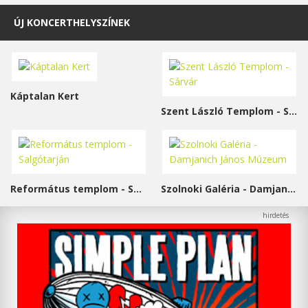
ÚJ KONCERTHELYSZÍNEK
Káptalan Kert
Szent László Templom - Sárvár
Református templom - Salgótarján
Szolnoki Galéria - Damjanich János Múzeum