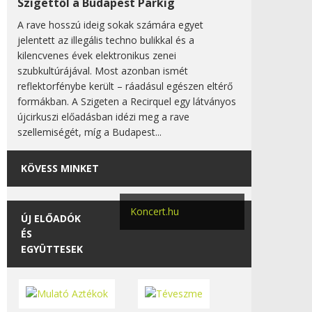
Szigettől a Budapest Parkig
A rave hosszú ideig sokak számára egyet
jelentett az illegális techno bulikkal és a
kilencvenes évek elektronikus zenei
szubkultúrájával. Most azonban ismét
reflektorfénybe került – ráadásul egészen eltérő
formákban. A Szigeten a Recirquel egy látványos
újcirkuszi előadásban idézi meg a rave
szellemiségét, míg a Budapest...
KÖVESS MINKET
Koncert.hu
ÚJ ELŐADÓK
ÉS
EGYÜTTESEK