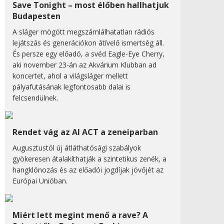
Save Tonight – most élőben hallhatjuk
Budapesten
A sláger mögött megszámlálhatatlan rádiós
lejátszás és generációkon átívelő ismertség áll.
És persze egy előadó, a svéd Eagle-Eye Cherry,
aki november 23-án az Akvárium Klubban ad
koncertet, ahol a világsláger mellett
pályafutásának legfontosabb dalai is
felcsendülnek.
Rendet vág az AI ACT a zeneiparban
Augusztustól új átláthatósági szabályok
gyökeresen átalakíthatják a szintetikus zenék, a
hangklónozás és az előadói jogdíjak jövőjét az
Európai Unióban.
Miért lett megint menő a rave? A