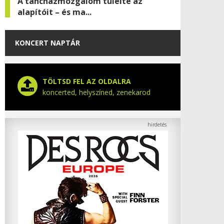
A táncházmozgalom túlélte az
alapítóit – és ma...
KONCERT NAPTÁR
TÖLTSD FEL AZ OLDALRA
koncerted, helyszíned, zenekarod