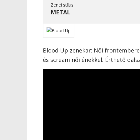
Zenei stílus
METAL
Blood Up zenekar: Női frontemberes
és scream női énekkel. Érthető dals