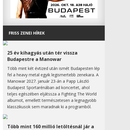
FRISS ZENEI HÍREK
25 év kihagyás után tér vissza
Budapestre a Manowar
Több mint két évtized után ismét Budapesten lép
fel a heavy metal egyik legismertebb zenekara. A
Manowar 2027. január 23-án a Papp László
Budapest Sportarénában ad koncertet, ahol
teljes egészében eljátssza a Fighting The World
albumot, emellett természetesen a legnagyobb
klasszikusok sem maradnak ki a programból.
Több mint 160 millió letöltésnál jár a