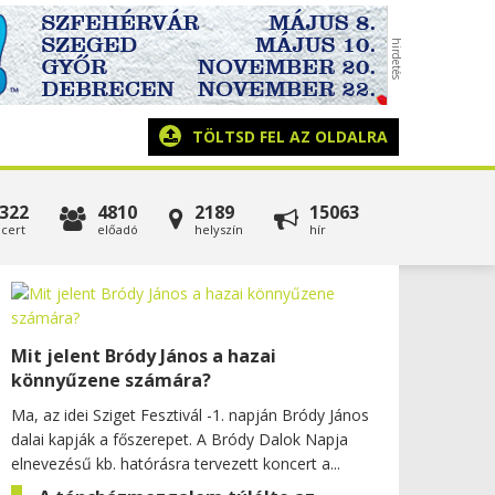
TÖLTSD FEL AZ OLDALRA
322
4810
2189
15063
cert
előadó
helyszín
hír
Mit jelent Bródy János a hazai
könnyűzene számára?
Ma, az idei Sziget Fesztivál -1. napján Bródy János
dalai kapják a főszerepet. A Bródy Dalok Napja
elnevezésű kb. hatórásra tervezett koncert a...