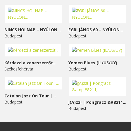
NINCS HOLNAP – NYÚLON...
EGRI JÁNOS 60 – NYÚLON...
Budapest
Budapest
Kérdezd a zeneszerzőt...
Yemen Blues (IL/US/UY)
Székesfehérvár
Budapest
Catalan Jazz On Tour |...
Budapest
j(A)zz! | Pongracz &#8211;...
Budapest