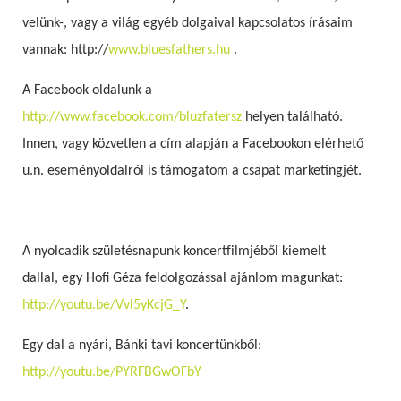
velünk-, vagy a világ egyéb dolgaival kapcsolatos írásaim
vannak: http://
www.bluesfathers.hu
.
A Facebook oldalunk a
http://www.facebook.com/bluzfatersz
helyen található.
Innen, vagy közvetlen a cím alapján a Facebookon elérhető
u.n. eseményoldalról is támogatom a csapat marketingjét.
A nyolcadik születésnapunk koncertfilmjéből kiemelt
dallal, egy Hofi Géza feldolgozással ajánlom magunkat:
http://youtu.be/Vvl5yKcjG_Y
.
Egy dal a nyári, Bánki tavi koncertünkből:
http://youtu.be/PYRFBGwOFbY