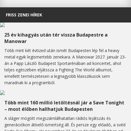
FRISS ZENEI HÍREK
25 év kihagyás után tér vissza Budapestre a
Manowar
Több mint két évtized után ismét Budapesten lép fel a heavy
metal egyik legismertebb zenekara. A Manowar 2027. január 23-
án a Papp László Budapest Sportarénában ad koncertet, ahol
teljes egészében eljátssza a Fighting The World albumot,
emellett természetesen a legnagyobb klasszikusok sem
maradnak ki a programból.
Több mint 160 millió letöltésnál jár a Save Tonight
– most élőben hallhatjuk Budapesten
A sláger mögött megszámlálhatatlan rádiós lejátszás és
generációkon átívelő ismertség áll. És persze egy előadó, a svéd