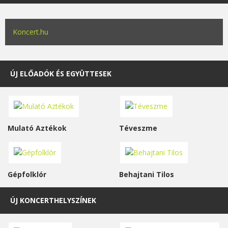
Koncert.hu
ÚJ ELŐADÓK ÉS EGYÜTTESEK
Mulató Aztékok
Téveszme
Gépfolklór
Behajtani Tilos
ÚJ KONCERTHELYSZÍNEK