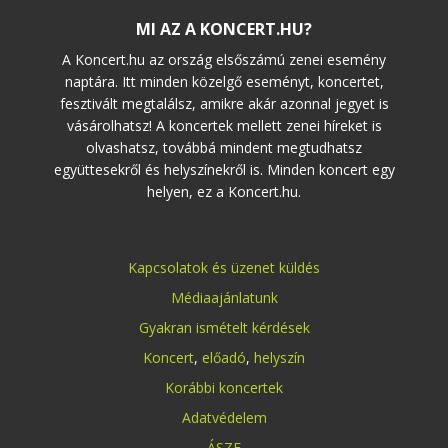
MI AZ A KONCERT.HU?
A Koncert.hu az ország elsőszámú zenei esemény
naptára. Itt minden közelgő eseményt, koncertet,
fesztivált megtalálsz, amikre akár azonnal jegyet is
vásárolhatsz! A koncertek mellett zenei híreket is
olvashatsz, továbbá mindent megtudhatsz
együttesekről és helyszínekről is. Minden koncert egy
helyen, ez a Koncert.hu.
Kapcsolatok és üzenet küldés
Médiaajánlatunk
Gyakran ismételt kérdések
Koncert
,
előadó
,
helyszín
Korábbi koncertek
Adatvédelem
ÁSZF