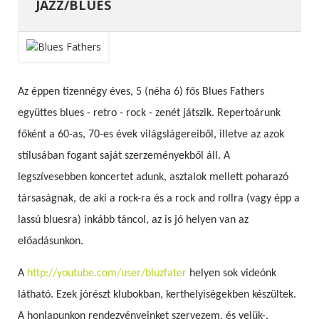
JAZZ/BLUES
Az éppen tizennégy éves, 5 (néha 6) fős Blues Fathers
együttes blues - retro - rock - zenét játszik. Repertoárunk
főként a 60-as, 70-es évek világslágereiből, illetve az azok
stílusában fogant saját szerzeményekből áll. A
legszívesebben koncertet adunk, asztalok mellett poharazó
társaságnak, de aki a rock-ra és a rock and rollra (vagy épp a
lassú bluesra) inkább táncol, az is jó helyen van az
előadásunkon.
A
http://youtube.com/user/bluzfater
helyen sok videónk
látható. Ezek jórészt klubokban, kerthelyiségekben készültek.
A honlapunkon rendezvényeinket szervezem, és velük-,