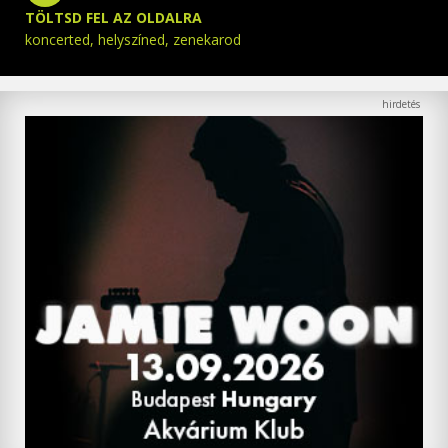
TÖLTSD FEL AZ OLDALRA
koncerted, helyszíned, zenekarod