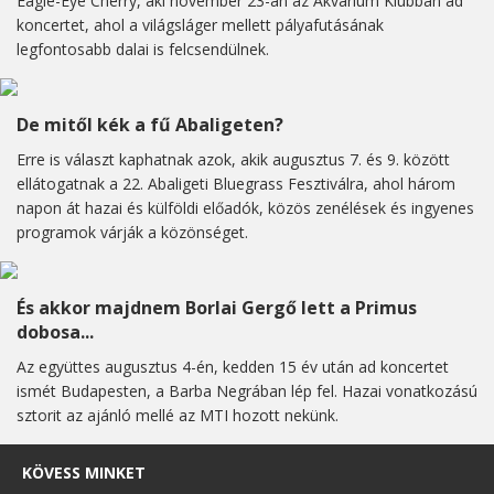
Eagle-Eye Cherry, aki november 23-án az Akvárium Klubban ad
koncertet, ahol a világsláger mellett pályafutásának
legfontosabb dalai is felcsendülnek.
De mitől kék a fű Abaligeten?
Erre is választ kaphatnak azok, akik augusztus 7. és 9. között
ellátogatnak a 22. Abaligeti Bluegrass Fesztiválra, ahol három
napon át hazai és külföldi előadók, közös zenélések és ingyenes
programok várják a közönséget.
És akkor majdnem Borlai Gergő lett a Primus
dobosa...
Az együttes augusztus 4-én, kedden 15 év után ad koncertet
ismét Budapesten, a Barba Negrában lép fel. Hazai vonatkozású
sztorit az ajánló mellé az MTI hozott nekünk.
KÖVESS MINKET