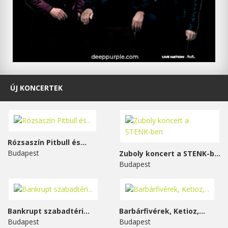
ÚJ KONCERTEK
Rózsaszín Pitbull és...
Budapest
Zuboly koncert a STENK-ben
Budapest
Bankrupt szabadtéri...
Barbárfivérek, Ketioz,...
Budapest
Budapest