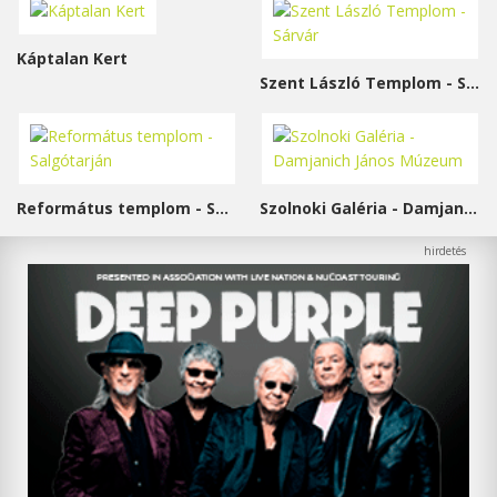
Káptalan Kert
Szent László Templom - Sárvár
Református templom - Salgótarján
Szolnoki Galéria - Damjanich János Múzeum