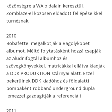
közönségre a WA oldalain keresztül.
Zomblaze-el közösen előadott fellépéseikkel
turnéznak.
2010
Bobafettel megalkotják a Bagölyköpet
albumot. Méltó folytatásként hozzá csapják
az Aludnifogtál albumhoz és
szövegkönyvekkel, matricákkal ellátva kiadják
a DDK PRODUKTION szárnyai alatt. Ezzel
bekerülnek DDK kiadóhoz és földalatti
bombaként robbanó underground dupla
lemezzel gazdagítják a referenciáit
2011