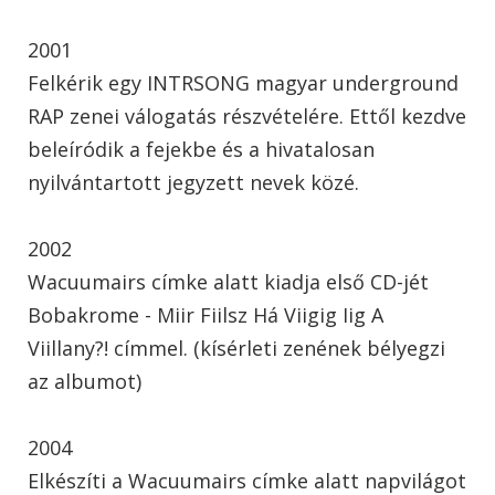
2001
Felkérik egy INTRSONG magyar underground
RAP zenei válogatás részvételére. Ettől kezdve
beleíródik a fejekbe és a hivatalosan
nyilvántartott jegyzett nevek közé.
2002
Wacuumairs címke alatt kiadja első CD-jét
Bobakrome - Miir Fiilsz Há Viigig Iig A
Viillany?! címmel. (kísérleti zenének bélyegzi
az albumot)
2004
Elkészíti a Wacuumairs címke alatt napvilágot