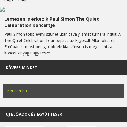
Lemezen is érkezik Paul Simon The Quiet
Celebration koncertje
Paul Simon több évnyi szünet után tavaly ismét turnéra indult. A
The Quiet Celebration Tour bejárta az Egyesült Államokat és
Európát is, most pedig többféle kiadványon is megjelenik a
koncertanyag nagy része.
KÖVESS MINKET
Koncert.hu
ÚJ ELŐADÓK ÉS EGYÜTTESEK