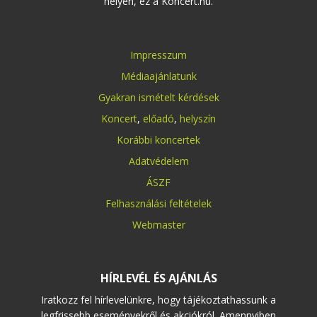
helyen, ez a Koncert.hu.
Impresszum
Médiaajánlatunk
Gyakran ismételt kérdések
Koncert
,
előadó
,
helyszín
Korábbi koncertek
Adatvédelem
ÁSZF
Felhasználási feltételek
Webmaster
HÍRLEVÉL ÉS AJÁNLÁS
Iratkozz fel hírlevelünkre, hogy tájékoztathassunk a
legfrissebb eseményekről és akciókról. Amennyiben