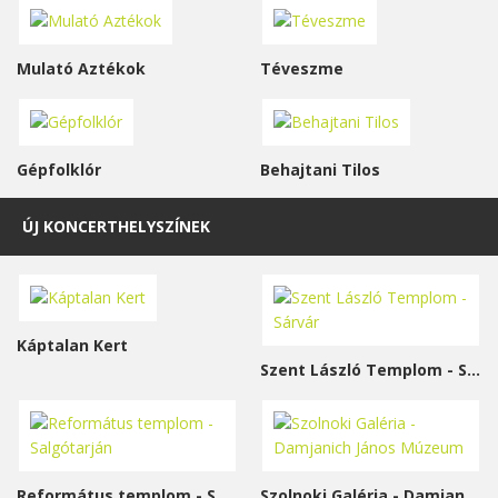
Mulató Aztékok
Téveszme
Gépfolklór
Behajtani Tilos
ÚJ KONCERTHELYSZÍNEK
Káptalan Kert
Szent László Templom - Sárvár
Református templom - Salgótarján
Szolnoki Galéria - Damjanich János Múzeum