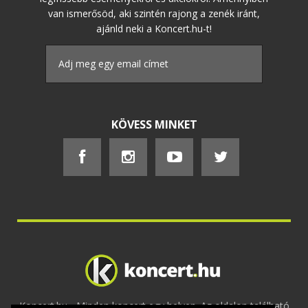
van ismerősöd, aki szintén rajong a zenék iránt,
ajánld neki a Koncert.hu-t!
KÖVESS MINKET
Koncert.hu - Minden koncert egy helyen. Az oldalon található