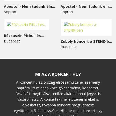
Apostol - Nem tudunk élni...
Apostol - Nem tudunk élni...
Sopron
Sopron
Rózsaszín Pitbull és...
Budapest
Zuboly koncert a STENK-ben
Budapest
MI AZ A KONCERT.HU?
A Koncert.hu az ország elsőszámú zenei esemény
naptára. Itt minden közelgő eseményt, koncertet,
fesztivált megtalálsz, amikre akár azonnal jegyet is
vásárolhatsz! A koncertek mellett zenei híreket is
olvashatsz, továbbá mindent megtudhatsz
együttesekről és helyszínekről is. Minden koncert egy