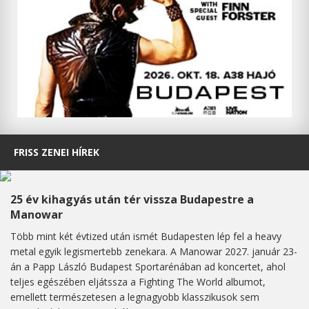
FRISS ZENEI HÍREK
25 év kihagyás után tér vissza Budapestre a
Manowar
Több mint két évtized után ismét Budapesten lép fel a heavy
metal egyik legismertebb zenekara. A Manowar 2027. január 23-
án a Papp László Budapest Sportarénában ad koncertet, ahol
teljes egészében eljátssza a Fighting The World albumot,
emellett természetesen a legnagyobb klasszikusok sem