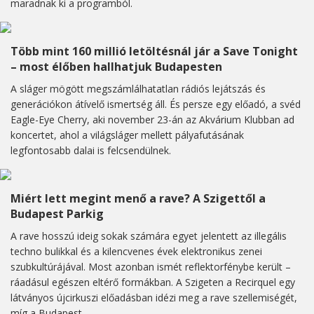
maradnak ki a programból.
Több mint 160 millió letöltésnál jár a Save Tonight
– most élőben hallhatjuk Budapesten
A sláger mögött megszámlálhatatlan rádiós lejátszás és
generációkon átívelő ismertség áll. És persze egy előadó, a svéd
Eagle-Eye Cherry, aki november 23-án az Akvárium Klubban ad
koncertet, ahol a világsláger mellett pályafutásának
legfontosabb dalai is felcsendülnek.
Miért lett megint menő a rave? A Szigettől a
Budapest Parkig
A rave hosszú ideig sokak számára egyet jelentett az illegális
techno bulikkal és a kilencvenes évek elektronikus zenei
szubkultúrájával. Most azonban ismét reflektorfénybe került –
ráadásul egészen eltérő formákban. A Szigeten a Recirquel egy
látványos újcirkuszi előadásban idézi meg a rave szellemiségét,
míg a Budapest...