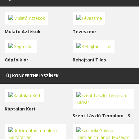
Mulató Aztékok
Téveszme
Gépfolklór
Behajtani Tilos
ÚJ KONCERTHELYSZÍNEK
Káptalan Kert
Szent László Templom - Sárvár