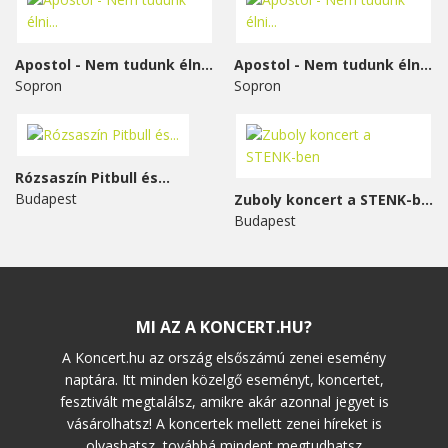
Apostol - Nem tudunk élni...
Apostol - Nem tudunk élni...
Sopron
Sopron
Rózsaszín Pitbull és...
Budapest
Zuboly koncert a STENK-ben
Budapest
MI AZ A KONCERT.HU?
A Koncert.hu az ország elsőszámú zenei esemény
naptára. Itt minden közelgő eseményt, koncertet,
fesztivált megtalálsz, amikre akár azonnal jegyet is
vásárolhatsz! A koncertek mellett zenei híreket is
olvashatsz, továbbá mindent megtudhatsz