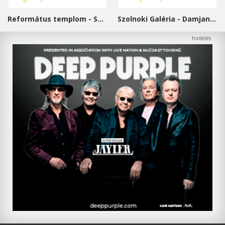
Református templom - Salgótarján
Szolnoki Galéria - Damjanich János Múzeum