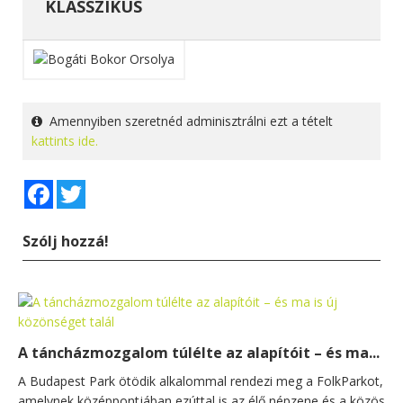
KLASSZIKUS
Amennyiben szeretnéd adminisztrálni ezt a tételt
kattints ide.
Facebook
Twitter
Szólj hozzá!
A táncházmozgalom túlélte az alapítóit – és ma...
A Budapest Park ötödik alkalommal rendezi meg a FolkParkot,
amelynek középpontjában ezúttal is az élő népzene és a közös