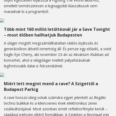
teljes egészében eljátssza a Fighting The World albumot,
emellett természetesen a legnagyobb klasszikusok sem
maradnak ki a programból.
Több mint 160 millió letöltésnál jár a Save Tonight
– most élőben hallhatjuk Budapesten
A sláger mögött megszámlálhatatlan rádiós lejátszás és
generációkon átívelő ismertség áll. És persze egy előadó, a svéd
Eagle-Eye Cherry, aki november 23-án az Akvárium Klubban ad
koncertet, ahol a világsláger mellett pályafutásának
legfontosabb dalai is felcsendülnek.
Miért lett megint menő a rave? A Szigettől a
Budapest Parkig
A rave hosszú ideig sokak számára egyet jelentett az illegális
techno bulikkal és a kilencvenes évek elektronikus zenei
szubkultúrájával. Most azonban ismét reflektorfénybe került –
ráadásul egészen eltérő formákban. A Szigeten a Recirquel egy