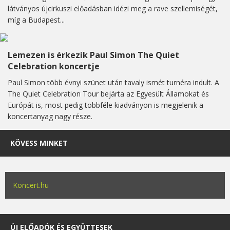
látványos újcirkuszi előadásban idézi meg a rave szellemiségét,
míg a Budapest...
Lemezen is érkezik Paul Simon The Quiet
Celebration koncertje
Paul Simon több évnyi szünet után tavaly ismét turnéra indult. A
The Quiet Celebration Tour bejárta az Egyesült Államokat és
Európát is, most pedig többféle kiadványon is megjelenik a
koncertanyag nagy része.
KÖVESS MINKET
Koncert.hu
ÚJ ELŐADÓK ÉS EGYÜTTESEK