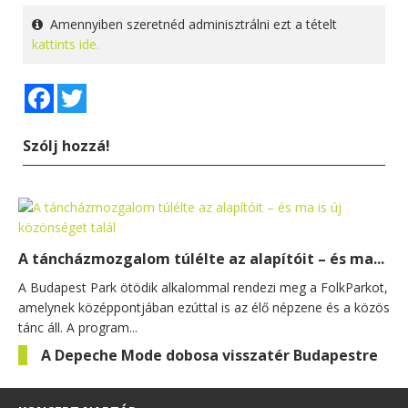
Amennyiben szeretnéd adminisztrálni ezt a tételt
kattints ide.
Facebook
Twitter
Szólj hozzá!
A táncházmozgalom túlélte az alapítóit – és ma...
A Budapest Park ötödik alkalommal rendezi meg a FolkParkot,
amelynek középpontjában ezúttal is az élő népzene és a közös
tánc áll. A program...
A Depeche Mode dobosa visszatér Budapestre