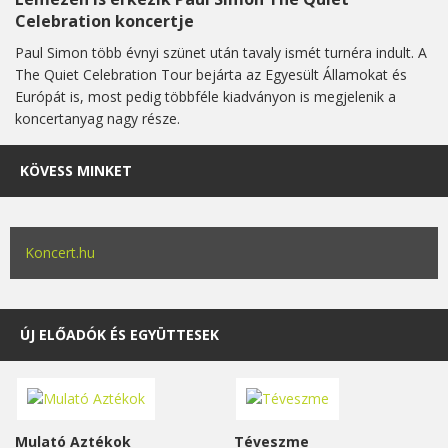
Celebration koncertje
Paul Simon több évnyi szünet után tavaly ismét turnéra indult. A
The Quiet Celebration Tour bejárta az Egyesült Államokat és
Európát is, most pedig többféle kiadványon is megjelenik a
koncertanyag nagy része.
KÖVESS MINKET
Koncert.hu
ÚJ ELŐADÓK ÉS EGYÜTTESEK
Mulató Aztékok
Téveszme