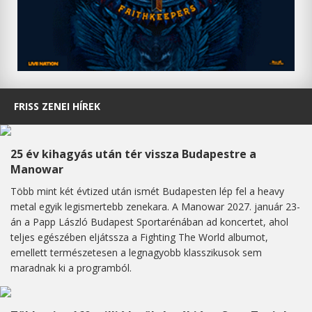
FRISS ZENEI HÍREK
25 év kihagyás után tér vissza Budapestre a
Manowar
Több mint két évtized után ismét Budapesten lép fel a heavy
metal egyik legismertebb zenekara. A Manowar 2027. január 23-
án a Papp László Budapest Sportarénában ad koncertet, ahol
teljes egészében eljátssza a Fighting The World albumot,
emellett természetesen a legnagyobb klasszikusok sem
maradnak ki a programból.