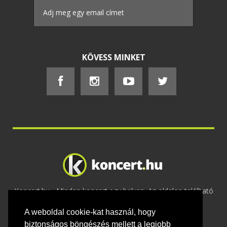
KÖVESS MINKET
Koncert.hu - Minden koncert egy helyen. Az oldalon található
tartalmakat szerzői jogok védik © 2002 -
A weboldal cookie-kat használ, hogy
2020
Adatvédelem
-
ÁSZF
-
Felhasználási
feltételek
-
Webmaster
-
Kapcsolat és üzenet küldés
biztonságos böngészés mellett a legjobb