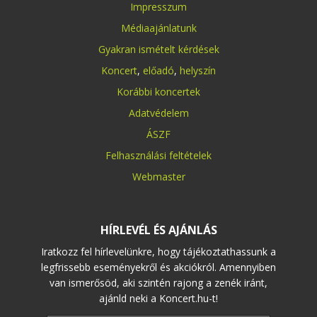
Impresszum
Médiaajánlatunk
Gyakran ismételt kérdések
Koncert
,
előadó
,
helyszín
Korábbi koncertek
Adatvédelem
ÁSZF
Felhasználási feltételek
Webmaster
HÍRLEVÉL ÉS AJÁNLÁS
Iratkozz fel hírlevelünkre, hogy tájékoztathassunk a
legfrissebb eseményekről és akciókról. Amennyiben
van ismerősöd, aki szintén rajong a zenék iránt,
ajánld neki a Koncert.hu-t!