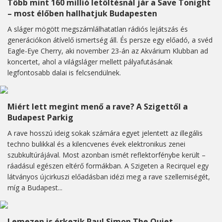
Több mint 160 millió letöltésnál jár a Save Tonight
– most élőben hallhatjuk Budapesten
A sláger mögött megszámlálhatatlan rádiós lejátszás és
generációkon átívelő ismertség áll. És persze egy előadó, a svéd
Eagle-Eye Cherry, aki november 23-án az Akvárium Klubban ad
koncertet, ahol a világsláger mellett pályafutásának
legfontosabb dalai is felcsendülnek.
Miért lett megint menő a rave? A Szigettől a
Budapest Parkig
A rave hosszú ideig sokak számára egyet jelentett az illegális
techno bulikkal és a kilencvenes évek elektronikus zenei
szubkultúrájával. Most azonban ismét reflektorfénybe került –
ráadásul egészen eltérő formákban. A Szigeten a Recirquel egy
látványos újcirkuszi előadásban idézi meg a rave szellemiségét,
míg a Budapest...
Lemezen is érkezik Paul Simon The Quiet