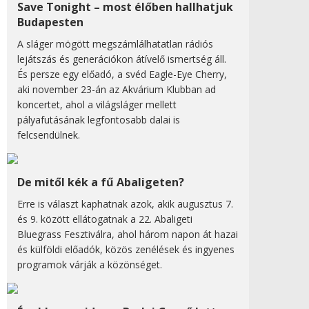
Save Tonight – most élőben hallhatjuk
Budapesten
A sláger mögött megszámlálhatatlan rádiós
lejátszás és generációkon átívelő ismertség áll.
És persze egy előadó, a svéd Eagle-Eye Cherry,
aki november 23-án az Akvárium Klubban ad
koncertet, ahol a világsláger mellett
pályafutásának legfontosabb dalai is
felcsendülnek.
De mitől kék a fű Abaligeten?
Erre is választ kaphatnak azok, akik augusztus 7.
és 9. között ellátogatnak a 22. Abaligeti
Bluegrass Fesztiválra, ahol három napon át hazai
és külföldi előadók, közös zenélések és ingyenes
programok várják a közönséget.