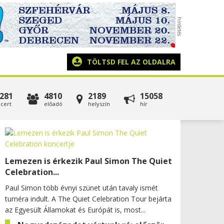
TÖLTSD FEL AZ OLDALRA
281
4810
2189
15058
cert
előadó
helyszín
hír
Lemezen is érkezik Paul Simon The Quiet
Celebration...
Paul Simon több évnyi szünet után tavaly ismét
turnéra indult. A The Quiet Celebration Tour bejárta
az Egyesült Államokat és Európát is, most...