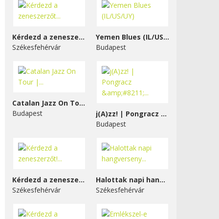
Kérdezd a zeneszerzőt...
Yemen Blues (IL/US/UY)
Székesfehérvár
Budapest
Catalan Jazz On Tour |...
Budapest
j(A)zz! | Pongracz &#8211;...
Budapest
Kérdezd a zeneszerzőt!...
Halottak napi hangverseny...
Székesfehérvár
Székesfehérvár