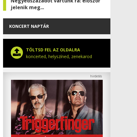
Negyedszázadot vártunk rá: először
jelenik meg...
KONCERT NAPTÁR
TÖLTSD FEL AZ OLDALRA
koncerted, helyszíned, zenekarod