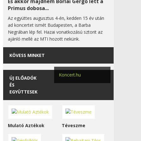
És akkor majdnem Borlai Gergő lett a
Primus dobosa...
Az együttes augusztus 4-én, kedden 15 év után
ad koncertet ismét Budapesten, a Barba
Negrában lép fel. Hazai vonatkozású sztorit az
ajánló mellé az MTI hozott nekünk.
KÖVESS MINKET
Koncert.hu
ÚJ ELŐADÓK
ÉS
EGYÜTTESEK
Mulató Aztékok
Téveszme