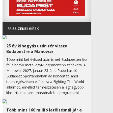
FRISS ZENEI HÍREK
25 év kihagyás után tér vissza
Budapestre a Manowar
Több mint két évtized után ismét Budapesten lép
fel a heavy metal egyik legismertebb zenekara. A
Manowar 2027. január 23-án a Papp László
Budapest Sportarénában ad koncertet, ahol
teljes egészében eljátssza a Fighting The World
albumot, emellett természetesen a legnagyobb
klasszikusok sem maradnak ki a programból.
Több mint 160 millió letöltésnál jár a