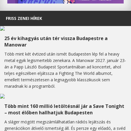
FRISS ZENEI HÍREK
25 év kihagyás után tér vissza Budapestre a
Manowar
Több mint két évtized után ismét Budapesten lép fel a heavy
metal egyik legismertebb zenekara. A Manowar 2027. január 23-
án a Papp László Budapest Sportarénában ad koncertet, ahol
teljes egészében eljátssza a Fighting The World albumot,
emellett természetesen a legnagyobb klasszikusok sem
maradnak ki a programból.
Több mint 160 millió letöltésnál jár a Save Tonight
– most élőben hallhatjuk Budapesten
A sláger mögött megszámlálhatatlan rádiós lejátszás és
generációkon átívelő ismertség áll. És persze egy előadó, a svéd