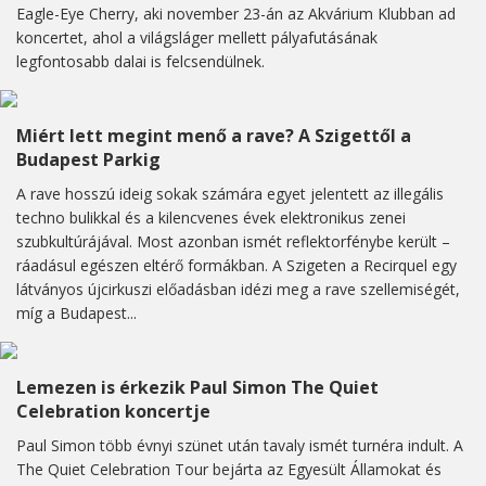
Eagle-Eye Cherry, aki november 23-án az Akvárium Klubban ad
koncertet, ahol a világsláger mellett pályafutásának
legfontosabb dalai is felcsendülnek.
Miért lett megint menő a rave? A Szigettől a
Budapest Parkig
A rave hosszú ideig sokak számára egyet jelentett az illegális
techno bulikkal és a kilencvenes évek elektronikus zenei
szubkultúrájával. Most azonban ismét reflektorfénybe került –
ráadásul egészen eltérő formákban. A Szigeten a Recirquel egy
látványos újcirkuszi előadásban idézi meg a rave szellemiségét,
míg a Budapest...
Lemezen is érkezik Paul Simon The Quiet
Celebration koncertje
Paul Simon több évnyi szünet után tavaly ismét turnéra indult. A
The Quiet Celebration Tour bejárta az Egyesült Államokat és