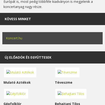
Európát is, most pedig többféle kiadványon is megjelenik a
koncertanyag nagy része.
KÖVESS MINKET
Koncert.hu
ÚJ ELŐADÓK ÉS EGYÜTTESEK
Mulató Aztékok
Téveszme
Gépfolklór
Behajtani Tilos