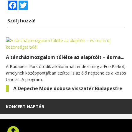
Facebook
Twitter
Szólj hozzá!
A táncházmozgalom túlélte az alapítóit – és ma...
A Budapest Park ötödik alkalommal rendezi meg a FolkParkot,
amelynek középpontjában ezúttal is az élő népzene és a közös
tánc áll. A program...
A Depeche Mode dobosa visszatér Budapestre
KONCERT NAPTÁR