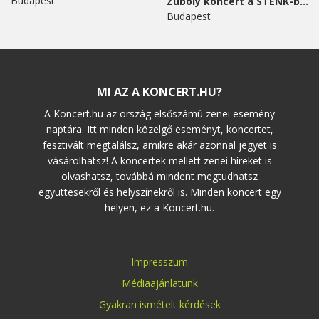
Budapest
Zuboly koncert a STENK-ben
Budapest
MI AZ A KONCERT.HU?
A Koncert.hu az ország elsőszámú zenei esemény
naptára. Itt minden közelgő eseményt, koncertet,
fesztivált megtalálsz, amikre akár azonnal jegyet is
vásárolhatsz! A koncertek mellett zenei híreket is
olvashatsz, továbbá mindent megtudhatsz
együttesekről és helyszínekről is. Minden koncert egy
helyen, ez a Koncert.hu.
Impresszum
Médiaajánlatunk
Gyakran ismételt kérdések