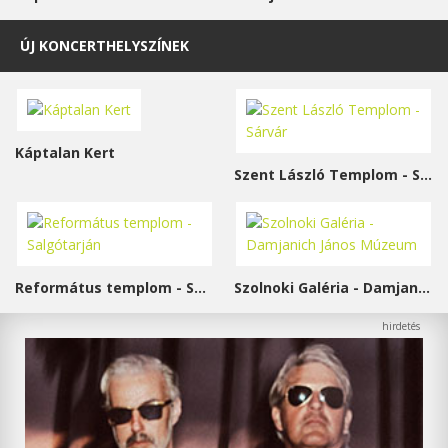
ÚJ KONCERTHELYSZÍNEK
Káptalan Kert
Szent László Templom - Sárvár
Református templom - Salgótarján
Szolnoki Galéria - Damjanich János Múzeum