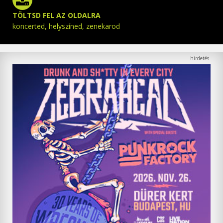
TÖLTSD FEL AZ OLDALRA
koncerted, helyszíned, zenekarod