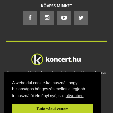
KÖVESS MINKET
Koncert.hu - Minden koncert egy helyen. Az oldalon található
tartalmakat szerzői jogok védik © 2002 -
A weboldal cookie-kat használ, hogy
2020
Adatvédelem
-
ÁSZF
-
Felhasználási
feltételek
-
Webmaster
-
Kapcsolat és üzenet küldés
biztonságos böngészés mellett a legjobb
felhasználói élményt nyújtsa.
bővebben
Tudomásul vettem