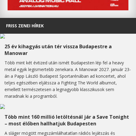
FRISS ZENEI HÍREK
25 év kihagyás után tér vissza Budapestre a
Manowar
Több mint két évtized után ismét Budapesten lép fel a heavy
metal egyik legismertebb zenekara. A Manowar 2027. január 23-
án a Papp László Budapest Sportarénában ad koncertet, ahol
teljes egészében eljátssza a Fighting The World albumot,
emellett természetesen a legnagyobb klasszikusok sem
maradnak ki a programból.
Több mint 160 millió letöltésnál jár a Save Tonight
– most élőben hallhatjuk Budapesten
A sláger mögött megszámlálhatatlan rádiós lejátszás és