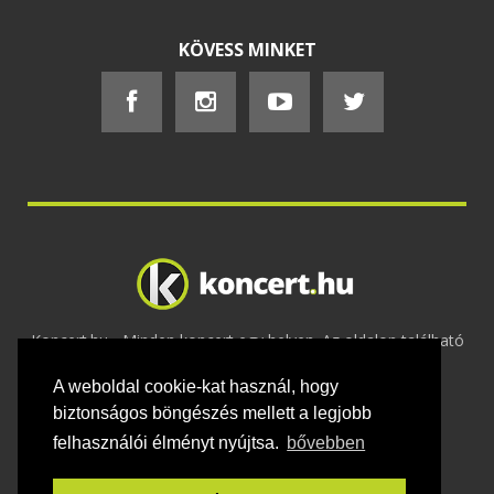
KÖVESS MINKET
Koncert.hu - Minden koncert egy helyen. Az oldalon található
tartalmakat szerzői jogok védik © 2002 -
A weboldal cookie-kat használ, hogy
2020
Adatvédelem
-
ÁSZF
-
Felhasználási
feltételek
-
Webmaster
-
Kapcsolat és üzenet küldés
biztonságos böngészés mellett a legjobb
felhasználói élményt nyújtsa.
bővebben