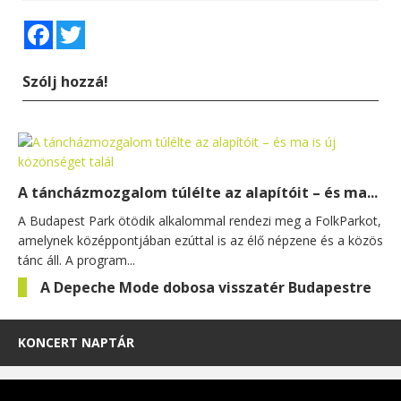
Facebook
Twitter
Szólj hozzá!
A táncházmozgalom túlélte az alapítóit – és ma...
A Budapest Park ötödik alkalommal rendezi meg a FolkParkot,
amelynek középpontjában ezúttal is az élő népzene és a közös
tánc áll. A program...
A Depeche Mode dobosa visszatér Budapestre
KONCERT NAPTÁR