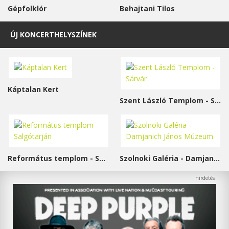
Gépfolklór
Behajtani Tilos
ÚJ KONCERTHELYSZÍNEK
Káptalan Kert
Szent László Templom - Sárvár
Református templom - Salgótarján
Szolnoki Galéria - Damjanich János Múzeum