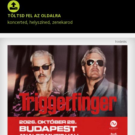
TÖLTSD FEL AZ OLDALRA
koncerted, helyszíned, zenekarod