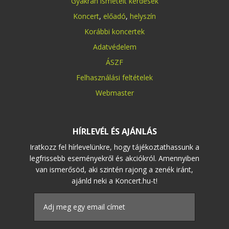
Gyakran ismételt kérdések
Koncert
,
előadó
,
helyszín
Korábbi koncertek
Adatvédelem
ÁSZF
Felhasználási feltételek
Webmaster
HÍRLEVÉL ÉS AJÁNLÁS
Iratkozz fel hírlevelünkre, hogy tájékoztathassunk a
legfrissebb eseményekről és akciókról. Amennyiben
van ismerősöd, aki szintén rajong a zenék iránt,
ajánld neki a Koncert.hu-t!