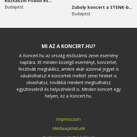
Rózsaszín Pitbull és...
Budapest
Zuboly koncert a STENK-ben
Budapest
MI AZ A KONCERT.HU?
A Koncert.hu az ország elsőszámú zenei esemény
naptára. Itt minden közelgő eseményt, koncertet,
fesztivált megtalálsz, amikre akár azonnal jegyet is
vásárolhatsz! A koncertek mellett zenei híreket is
olvashatsz, továbbá mindent megtudhatsz
együttesekről és helyszínekről is. Minden koncert egy
helyen, ez a Koncert.hu.
Impresszum
Médiaajánlatunk