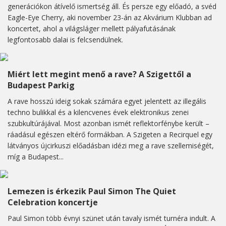
generációkon átívelő ismertség áll. És persze egy előadó, a svéd
Eagle-Eye Cherry, aki november 23-án az Akvárium Klubban ad
koncertet, ahol a világsláger mellett pályafutásának
legfontosabb dalai is felcsendülnek.
Miért lett megint menő a rave? A Szigettől a
Budapest Parkig
A rave hosszú ideig sokak számára egyet jelentett az illegális
techno bulikkal és a kilencvenes évek elektronikus zenei
szubkultúrájával. Most azonban ismét reflektorfénybe került –
ráadásul egészen eltérő formákban. A Szigeten a Recirquel egy
látványos újcirkuszi előadásban idézi meg a rave szellemiségét,
míg a Budapest...
Lemezen is érkezik Paul Simon The Quiet
Celebration koncertje
Paul Simon több évnyi szünet után tavaly ismét turnéra indult. A