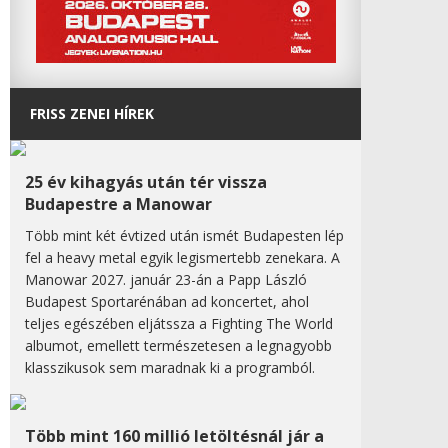
FRISS ZENEI HÍREK
25 év kihagyás után tér vissza
Budapestre a Manowar
Több mint két évtized után ismét Budapesten lép
fel a heavy metal egyik legismertebb zenekara. A
Manowar 2027. január 23-án a Papp László
Budapest Sportarénában ad koncertet, ahol
teljes egészében eljátssza a Fighting The World
albumot, emellett természetesen a legnagyobb
klasszikusok sem maradnak ki a programból.
Több mint 160 millió letöltésnál jár a