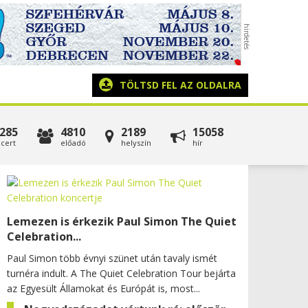
TÖLTSD FEL AZ OLDALRA
285
4810
2189
15058
cert
előadó
helyszín
hír
Lemezen is érkezik Paul Simon The Quiet
Celebration...
Paul Simon több évnyi szünet után tavaly ismét
turnéra indult. A The Quiet Celebration Tour bejárta
az Egyesült Államokat és Európát is, most...