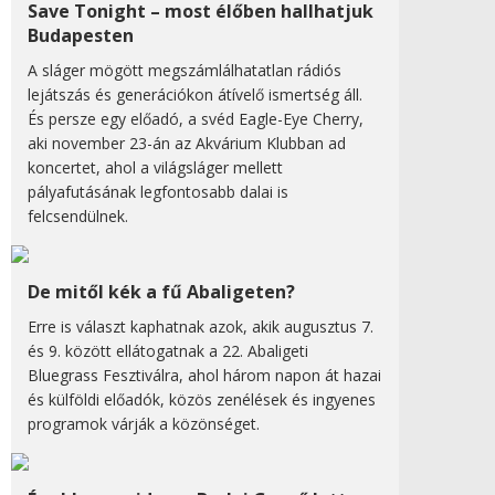
Save Tonight – most élőben hallhatjuk
Budapesten
A sláger mögött megszámlálhatatlan rádiós
lejátszás és generációkon átívelő ismertség áll.
És persze egy előadó, a svéd Eagle-Eye Cherry,
aki november 23-án az Akvárium Klubban ad
koncertet, ahol a világsláger mellett
pályafutásának legfontosabb dalai is
felcsendülnek.
De mitől kék a fű Abaligeten?
Erre is választ kaphatnak azok, akik augusztus 7.
és 9. között ellátogatnak a 22. Abaligeti
Bluegrass Fesztiválra, ahol három napon át hazai
és külföldi előadók, közös zenélések és ingyenes
programok várják a közönséget.