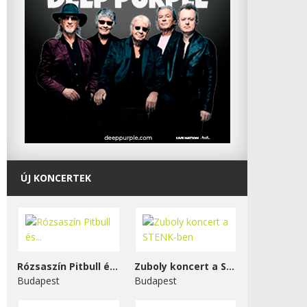
ÚJ KONCERTEK
Rózsaszín Pitbull és...
Zuboly koncert a STENK-ben
Budapest
Budapest