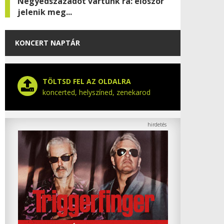
Negyedszázadot vártunk rá: először
jelenik meg...
KONCERT NAPTÁR
TÖLTSD FEL AZ OLDALRA
koncerted, helyszíned, zenekarod