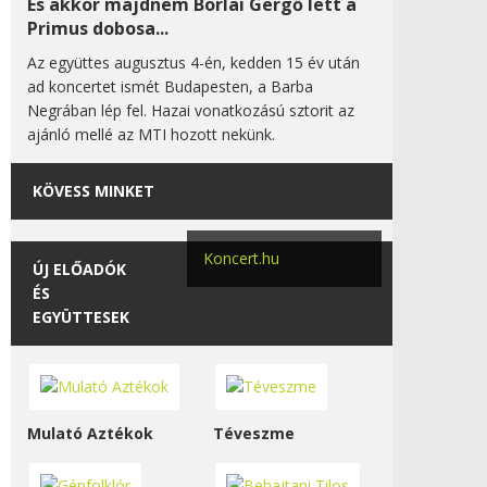
És akkor majdnem Borlai Gergő lett a
Primus dobosa...
Az együttes augusztus 4-én, kedden 15 év után
ad koncertet ismét Budapesten, a Barba
Negrában lép fel. Hazai vonatkozású sztorit az
ajánló mellé az MTI hozott nekünk.
KÖVESS MINKET
Koncert.hu
ÚJ ELŐADÓK
ÉS
EGYÜTTESEK
Mulató Aztékok
Téveszme