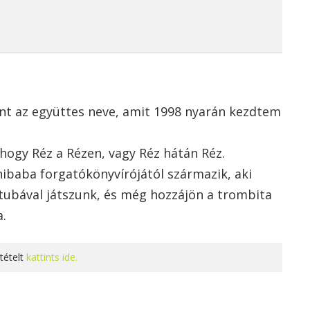
nt az együttes neve, amit 1998 nyarán kezdtem
 hogy Réz a Rézen, vagy Réz hátán Réz.
nibaba forgatókönyvírójától származik, aki
tubával játszunk, és még hozzájön a trombita
a.
tételt
kattints ide.