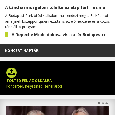
A táncházmozgalom túlélte az alapítóit – és ma...
A Budapest Park ötödik alkalommal rendezi meg a FolkParkot,
amelynek középpontjában ezúttal is az élő népzene és a közös
tánc áll. A program...
A Depeche Mode dobosa visszatér Budapestre
KONCERT NAPTÁR
TÖLTSD FEL AZ OLDALRA
koncerted, helyszíned, zenekarod