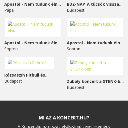
Apostol - Nem tudunk élni...
BDZ-NAP_A tücsök visszavág
Pápa
Budapest
Apostol - Nem tudunk élni...
Apostol - Nem tudunk élni...
Sopron
Sopron
Rózsaszín Pitbull és...
Budapest
Zuboly koncert a STENK-ben
Budapest
MI AZ A KONCERT.HU?
A Koncert.hu az ország elsőszámú zenei esemény