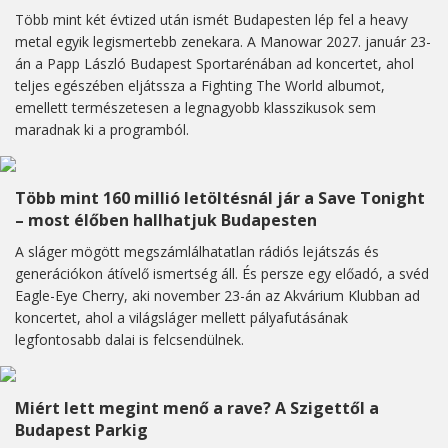
Több mint két évtized után ismét Budapesten lép fel a heavy
metal egyik legismertebb zenekara. A Manowar 2027. január 23-
án a Papp László Budapest Sportarénában ad koncertet, ahol
teljes egészében eljátssza a Fighting The World albumot,
emellett természetesen a legnagyobb klasszikusok sem
maradnak ki a programból.
Több mint 160 millió letöltésnál jár a Save Tonight
– most élőben hallhatjuk Budapesten
A sláger mögött megszámlálhatatlan rádiós lejátszás és
generációkon átívelő ismertség áll. És persze egy előadó, a svéd
Eagle-Eye Cherry, aki november 23-án az Akvárium Klubban ad
koncertet, ahol a világsláger mellett pályafutásának
legfontosabb dalai is felcsendülnek.
Miért lett megint menő a rave? A Szigettől a
Budapest Parkig