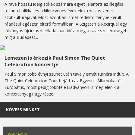
A rave hosszú ideig sokak számára egyet jelentett az illegális
techno bulikkal és a kilencvenes évek elektronikus zenei
szubkultúrájával. Most azonban ismét reflektorfénybe került –
ráadásul egészen eltérő formákban. A Szigeten a Recirquel egy
látványos újcirkuszi előadásban idézi meg a rave szellemiségét,
míg a Budapest...
Lemezen is érkezik Paul Simon The Quiet
Celebration koncertje
Paul Simon több évnyi szünet után tavaly ismét turnéra indult. A
The Quiet Celebration Tour bejárta az Egyesült Államokat és
Európát is, most pedig többféle kiadványon is megjelenik a
koncertanyag nagy része.
KÖVESS MINKET
Koncert.hu