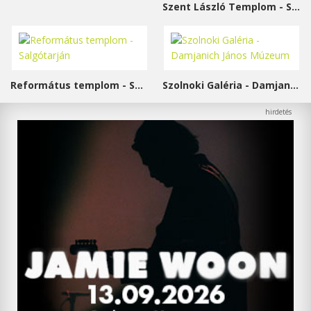
Szent László Templom - Sárvár
Református templom - Salgótarján
Szolnoki Galéria - Damjanich János Múzeum