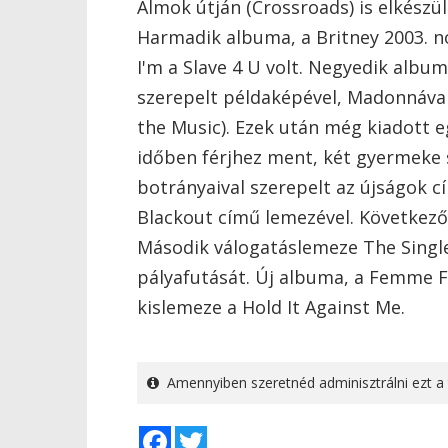
Álmok útján (Crossroads) is elkészül
Harmadik albuma, a Britney 2003. n
I'm a Slave 4 U volt. Negyedik albu
szerepelt példaképével, Madonnával
the Music). Ezek után még kiadott 
időben férjhez ment, két gyermeke sz
botrányaival szerepelt az újságok cí
Blackout című lemezével. Következő
Második válogatáslemeze The Single
pályafutását. Új albuma, a Femme Fa
kislemeze a Hold It Against Me.
Amennyiben szeretnéd adminisztrálni ezt a 
Facebook
Twitter