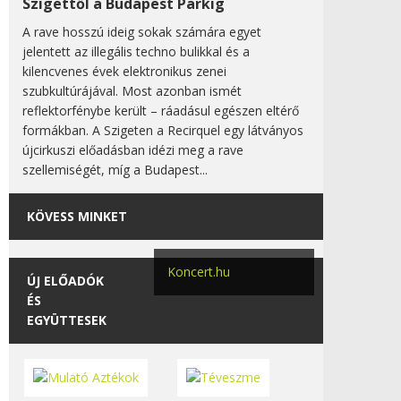
Szigettől a Budapest Parkig
A rave hosszú ideig sokak számára egyet
jelentett az illegális techno bulikkal és a
kilencvenes évek elektronikus zenei
szubkultúrájával. Most azonban ismét
reflektorfénybe került – ráadásul egészen eltérő
formákban. A Szigeten a Recirquel egy látványos
újcirkuszi előadásban idézi meg a rave
szellemiségét, míg a Budapest...
KÖVESS MINKET
Koncert.hu
ÚJ ELŐADÓK
ÉS
EGYÜTTESEK