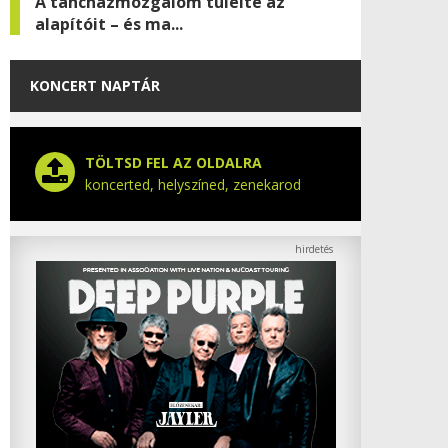
A táncházmozgalom túlélte az
alapítóit – és ma...
KONCERT NAPTÁR
TÖLTSD FEL AZ OLDALRA
koncerted, helyszíned, zenekarod