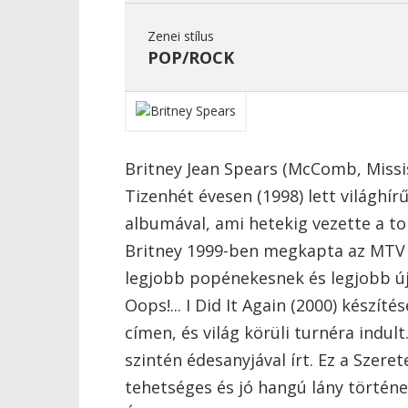
Zenei stílus
POP/ROCK
Britney Jean Spears (McComb, Missi
Tizenhét évesen (1998) lett világhí
albumával, ami hetekig vezette a top
Britney 1999-ben megkapta az MTV 
legjobb popénekesnek és legjobb új
Oops!... I Did It Again (2000) készít
címen, és világ körüli turnéra indu
szintén édesanyjával írt. Ez a Szeret
tehetséges és jó hangú lány történet