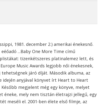
ssippi, 1981. december 2.) amerikai énekesnő.
rű eéőadó ...Baby One More Time című
listákat: tizenkétszeres platinalemez lett, és
Europe Music Awards legjobb női énekesnek,
 tehetségnek járó díját. Második albuma, az
ése idején anyjával könyvet írt Heart to Heart
lt. Később megjelent még egy könyve, melyet
et éneke, mely nem tisztán életrajzi jellegű, egy
ét meséli el. 2001-ben élete első filmje, az