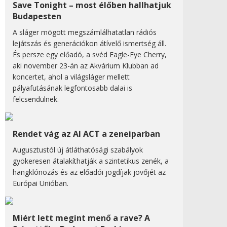
Save Tonight – most élőben hallhatjuk
Budapesten
A sláger mögött megszámlálhatatlan rádiós
lejátszás és generációkon átívelő ismertség áll.
És persze egy előadó, a svéd Eagle-Eye Cherry,
aki november 23-án az Akvárium Klubban ad
koncertet, ahol a világsláger mellett
pályafutásának legfontosabb dalai is
felcsendülnek.
Rendet vág az AI ACT a zeneiparban
Augusztustól új átláthatósági szabályok
gyökeresen átalakíthatják a szintetikus zenék, a
hangklónozás és az előadói jogdíjak jövőjét az
Európai Unióban.
Miért lett megint menő a rave? A