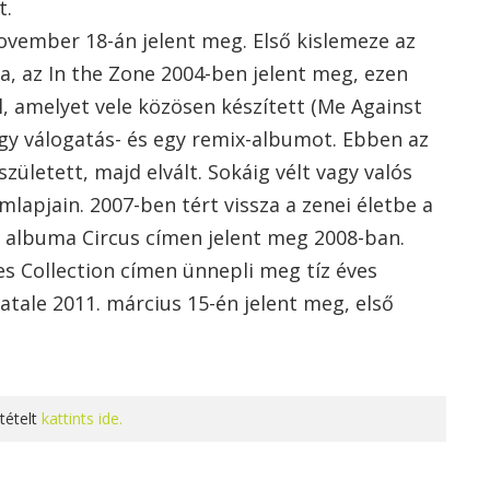
t.
ovember 18-án jelent meg. Első kislemeze az
ma, az In the Zone 2004-ben jelent meg, ezen
, amelyet vele közösen készített (Me Against
egy válogatás- és egy remix-albumot. Ebben az
ületett, majd elvált. Sokáig vélt vagy valós
mlapjain. 2007-ben tért vissza a zenei életbe a
 albuma Circus címen jelent meg 2008-ban.
s Collection címen ünnepli meg tíz éves
tale 2011. március 15-én jelent meg, első
tételt
kattints ide.