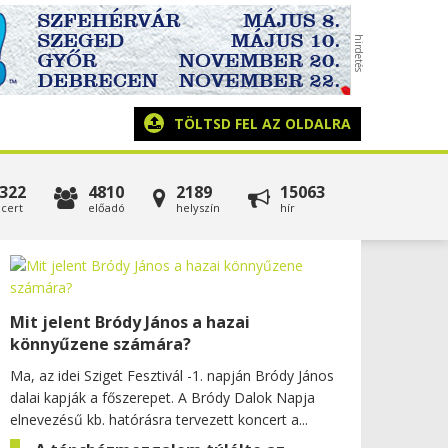
TÖLTSD FEL AZ OLDALRA
322
4810
2189
15063
cert
előadó
helyszín
hír
Mit jelent Bródy János a hazai
könnyűzene számára?
Ma, az idei Sziget Fesztivál -1. napján Bródy János
dalai kapják a főszerepet. A Bródy Dalok Napja
elnevezésű kb. hatórásra tervezett koncert a...