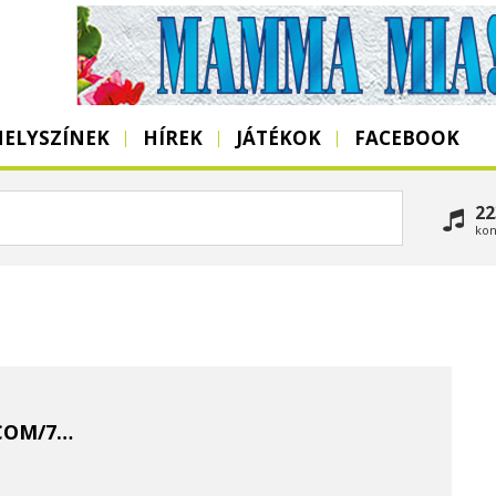
HELYSZÍNEK
HÍREK
JÁTÉKOK
FACEBOOK
22
kon
COM/7DAYS-