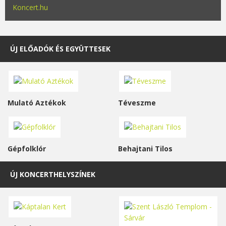
Koncert.hu
ÚJ ELŐADÓK ÉS EGYÜTTESEK
Mulató Aztékok
Téveszme
Gépfolklór
Behajtani Tilos
ÚJ KONCERTHELYSZÍNEK