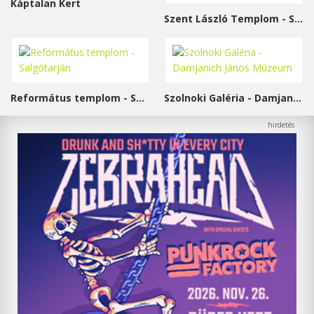
Káptalan Kert
Szent László Templom - Sárvár
Református templom - Salgótarján
Szolnoki Galéria - Damjanich János Múzeum