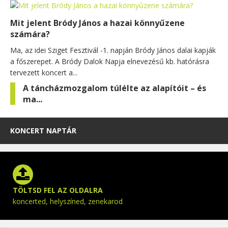
Mit jelent Bródy János a hazai könnyűzene
számára?
Ma, az idei Sziget Fesztivál -1. napján Bródy János dalai kapják
a főszerepet. A Bródy Dalok Napja elnevezésű kb. hatórásra
tervezett koncert a...
A táncházmozgalom túlélte az alapítóit – és
ma...
KONCERT NAPTÁR
TÖLTSD FEL AZ OLDALRA
koncerted, helyszíned, zenekarod