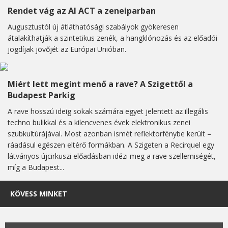
Rendet vág az AI ACT a zeneiparban
Augusztustól új átláthatósági szabályok gyökeresen
átalakíthatják a szintetikus zenék, a hangklónozás és az előadói
jogdíjak jövőjét az Európai Unióban.
Miért lett megint menő a rave? A Szigettől a
Budapest Parkig
A rave hosszú ideig sokak számára egyet jelentett az illegális
techno bulikkal és a kilencvenes évek elektronikus zenei
szubkultúrájával. Most azonban ismét reflektorfénybe került –
ráadásul egészen eltérő formákban. A Szigeten a Recirquel egy
látványos újcirkuszi előadásban idézi meg a rave szellemiségét,
míg a Budapest...
KÖVESS MINKET