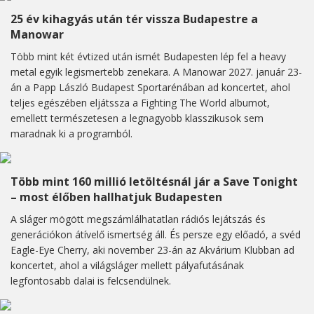
25 év kihagyás után tér vissza Budapestre a
Manowar
Több mint két évtized után ismét Budapesten lép fel a heavy
metal egyik legismertebb zenekara. A Manowar 2027. január 23-
án a Papp László Budapest Sportarénában ad koncertet, ahol
teljes egészében eljátssza a Fighting The World albumot,
emellett természetesen a legnagyobb klasszikusok sem
maradnak ki a programból.
Több mint 160 millió letöltésnál jár a Save Tonight
– most élőben hallhatjuk Budapesten
A sláger mögött megszámlálhatatlan rádiós lejátszás és
generációkon átívelő ismertség áll. És persze egy előadó, a svéd
Eagle-Eye Cherry, aki november 23-án az Akvárium Klubban ad
koncertet, ahol a világsláger mellett pályafutásának
legfontosabb dalai is felcsendülnek.