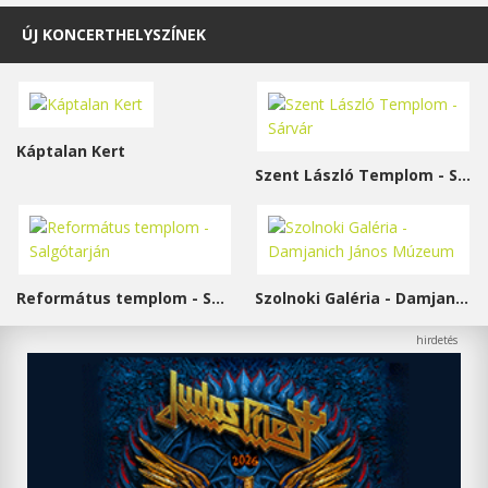
ÚJ KONCERTHELYSZÍNEK
Káptalan Kert
Szent László Templom - Sárvár
Református templom - Salgótarján
Szolnoki Galéria - Damjanich János Múzeum