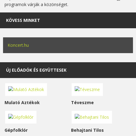
programok várják a közönséget.
KÖVESS MINKET
Koncert.hu
ÚJ ELŐADÓK ÉS EGYÜTTESEK
Mulató Aztékok
Téveszme
Gépfolklór
Behajtani Tilos