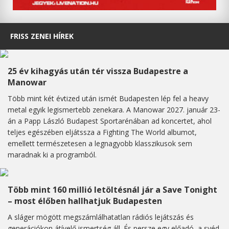
FRISS ZENEI HÍREK
25 év kihagyás után tér vissza Budapestre a
Manowar
Több mint két évtized után ismét Budapesten lép fel a heavy
metal egyik legismertebb zenekara. A Manowar 2027. január 23-
án a Papp László Budapest Sportarénában ad koncertet, ahol
teljes egészében eljátssza a Fighting The World albumot,
emellett természetesen a legnagyobb klasszikusok sem
maradnak ki a programból.
Több mint 160 millió letöltésnál jár a Save Tonight
– most élőben hallhatjuk Budapesten
A sláger mögött megszámlálhatatlan rádiós lejátszás és
generációkon átívelő ismertség áll. És persze egy előadó, a svéd