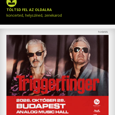
TÖLTSD FEL AZ OLDALRA
koncerted, helyszíned, zenekarod