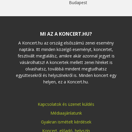
Budapest
MI AZ A KONCERT.HU?
A Koncert.hu az ország elsőszámú zenei esemény
naptára. Itt minden közelgő eseményt, koncertet,
fesztivált megtalálsz, amikre akár azonnal jegyet is
vásárolhatsz! A koncertek mellett zenei híreket is
olvashatsz, továbbá mindent megtudhatsz
együttesekről és helyszínekről is. Minden koncert egy
helyen, ez a Koncert.hu.
Kapcsolatok és üzenet küldés
Médiaajánlatunk
Gyakran ismételt kérdések
Koncert
,
előadó
,
helyszín