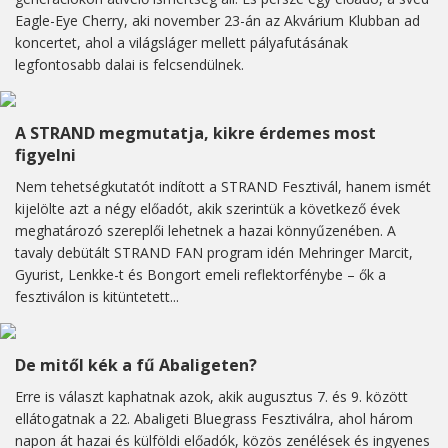
Eagle-Eye Cherry, aki november 23-án az Akvárium Klubban ad
koncertet, ahol a világsláger mellett pályafutásának
legfontosabb dalai is felcsendülnek.
A STRAND megmutatja, kikre érdemes most
figyelni
Nem tehetségkutatót indított a STRAND Fesztivál, hanem ismét
kijelölte azt a négy előadót, akik szerintük a következő évek
meghatározó szereplői lehetnek a hazai könnyűzenében. A
tavaly debütált STRAND FAN program idén Mehringer Marcit,
Gyurist, Lenkke-t és Bongort emeli reflektorfénybe – ők a
fesztiválon is kitüntetett...
De mitől kék a fű Abaligeten?
Erre is választ kaphatnak azok, akik augusztus 7. és 9. között
ellátogatnak a 22. Abaligeti Bluegrass Fesztiválra, ahol három
napon át hazai és külföldi előadók, közös zenélések és ingyenes