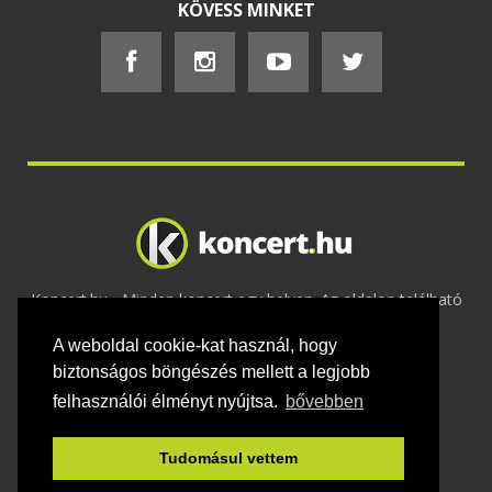
KÖVESS MINKET
Koncert.hu - Minden koncert egy helyen. Az oldalon található
tartalmakat szerzői jogok védik © 2002 -
A weboldal cookie-kat használ, hogy
2020
Adatvédelem
-
ÁSZF
-
Felhasználási
feltételek
-
Webmaster
-
Kapcsolat és üzenet küldés
biztonságos böngészés mellett a legjobb
felhasználói élményt nyújtsa.
bővebben
Tudomásul vettem