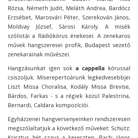
Rózsa, Németh Judit, Meláth Andrea, Bardócz
Erzsébet, Marosvári Péter, Szerekován János,
Moldvay József, Sárosi Károly. A misék
szólistái a Rádiókórus énekesei. A zenekaros
művek hangszeresei profik, Budapest vezető
zenekarainak művészei.
Hangzásunkat igen sok
a cappella
kórussal
csiszoljuk. Miserepertoárunk legkedvesebbjei
Liszt Missa Choralisa, Kodály Missa Brevise,
Bárdos, Farkas - s a régiek közül Palestrina,
Bernardi, Caldara kompozíciói.
Egyházzenei hangversenyeinken rendszeresen
megszólaltatjuk a következő műveket: Schütz:
Krisztus hét szava a kereszten, Bach: János