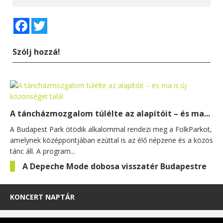
Facebook
Twitter
Szólj hozzá!
A táncházmozgalom túlélte az alapítóit – és ma...
A Budapest Park ötödik alkalommal rendezi meg a FolkParkot,
amelynek középpontjában ezúttal is az élő népzene és a közös
tánc áll. A program...
A Depeche Mode dobosa visszatér Budapestre
KONCERT NAPTÁR