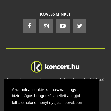
KÖVESS MINKET
Koncert.hu - Minden koncert egy helyen. Az oldalon található
tartalmakat szerzői jogok védik © 2002 -
A weboldal cookie-kat használ, hogy
2020
Adatvédelem
-
ÁSZF
-
Felhasználási
feltételek
-
Webmaster
-
Kapcsolat és üzenet küldés
biztonságos böngészés mellett a legjobb
felhasználói élményt nyújtsa.
bővebben