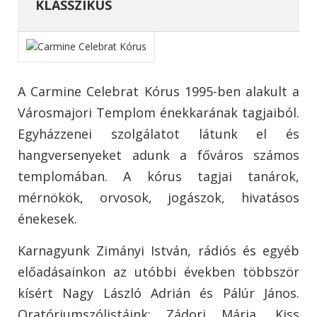
KLASSZIKUS
A Carmine Celebrat Kórus 1995-ben alakult a
Városmajori Templom énekkarának tagjaiból.
Egyházzenei szolgálatot látunk el és
hangversenyeket adunk a főváros számos
templomában. A kórus tagjai tanárok,
mérnökök, orvosok, jogászok, hivatásos
énekesek.
Karnagyunk Zimányi István, rádiós és egyéb
előadásainkon az utóbbi években többször
kísért Nagy László Adrián és Pálúr János.
Oratóriumszólistáink: Zádori Mária, Kiss