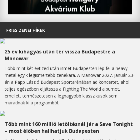
FRISS ZENEI HÍREK
25 év kihagyás után tér vissza Budapestre a
Manowar
Több mint két évtized után ismét Budapesten lép fel a heavy
metal egyik legismertebb zenekara. A Manowar 2027. január 23-
án a Papp László Budapest Sportarénában ad koncertet, ahol
teljes egészében eljátssza a Fighting The World albumot,
emellett természetesen a legnagyobb klasszikusok sem
maradnak ki a programból.
Több mint 160 millió letöltésnál jár a Save Tonight
– most élőben hallhatjuk Budapesten