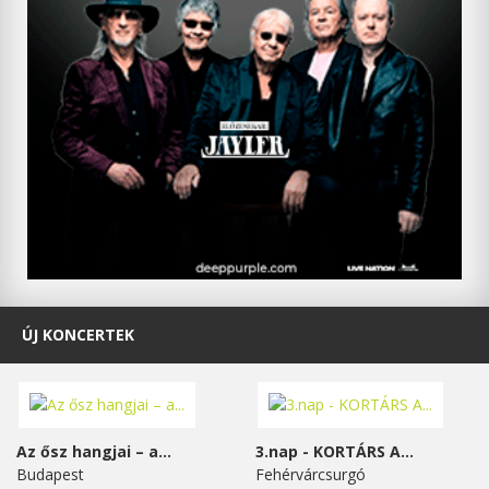
ÚJ KONCERTEK
Az ősz hangjai – a...
3.nap - KORTÁRS A...
Budapest
Fehérvárcsurgó