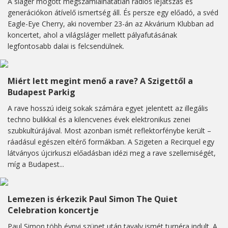
A sláger mögött megszámlálhatatlan rádiós lejátszás és
generációkon átívelő ismertség áll. És persze egy előadó, a svéd
Eagle-Eye Cherry, aki november 23-án az Akvárium Klubban ad
koncertet, ahol a világsláger mellett pályafutásának
legfontosabb dalai is felcsendülnek.
Miért lett megint menő a rave? A Szigettől a
Budapest Parkig
A rave hosszú ideig sokak számára egyet jelentett az illegális
techno bulikkal és a kilencvenes évek elektronikus zenei
szubkultúrájával. Most azonban ismét reflektorfénybe került –
ráadásul egészen eltérő formákban. A Szigeten a Recirquel egy
látványos újcirkuszi előadásban idézi meg a rave szellemiségét,
míg a Budapest...
Lemezen is érkezik Paul Simon The Quiet
Celebration koncertje
Paul Simon több évnyi szünet után tavaly ismét turnéra indult. A