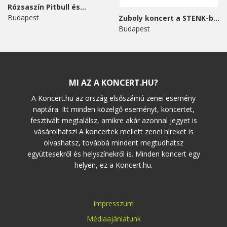
Rózsaszín Pitbull és...
Budapest
Zuboly koncert a STENK-ben
Budapest
MI AZ A KONCERT.HU?
A Koncert.hu az ország elsőszámú zenei esemény
naptára. Itt minden közelgő eseményt, koncertet,
fesztivált megtalálsz, amikre akár azonnal jegyet is
vásárolhatsz! A koncertek mellett zenei híreket is
olvashatsz, továbbá mindent megtudhatsz
együttesekről és helyszínekről is. Minden koncert egy
helyen, ez a Koncert.hu.
Impresszum
Médiaajánlatunk