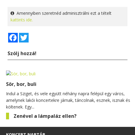
Amennyiben szeretnéd adminisztrálni ezt a tételt
kattints ide.
Facebook
Twitter
Szólj hozzá!
Sör, bor, buli
Indul a Sziget, és vele együtt néhány napra felépül egy város,
amelynek lakói koncertekre járnak, táncolnak, esznek, isznak és
költenek. Egy...
Zenével a lámpaláz ellen?
KONCERT NAPTÁR