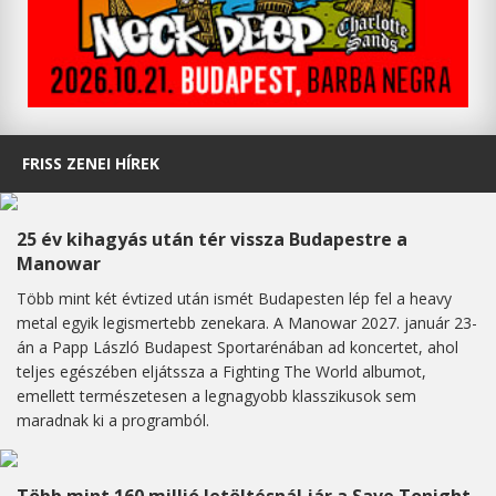
FRISS ZENEI HÍREK
25 év kihagyás után tér vissza Budapestre a
Manowar
Több mint két évtized után ismét Budapesten lép fel a heavy
metal egyik legismertebb zenekara. A Manowar 2027. január 23-
án a Papp László Budapest Sportarénában ad koncertet, ahol
teljes egészében eljátssza a Fighting The World albumot,
emellett természetesen a legnagyobb klasszikusok sem
maradnak ki a programból.