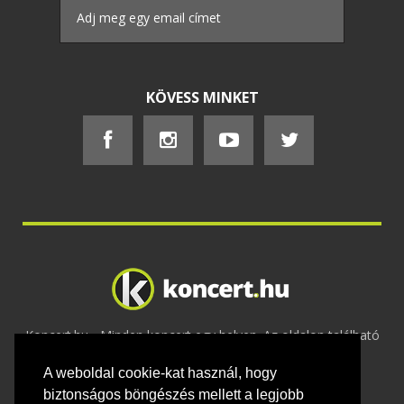
KÖVESS MINKET
Koncert.hu - Minden koncert egy helyen. Az oldalon található
tartalmakat szerzői jogok védik © 2002 -
A weboldal cookie-kat használ, hogy
2020
Adatvédelem
-
ÁSZF
-
Felhasználási
feltételek
-
Webmaster
-
Kapcsolat és üzenet küldés
biztonságos böngészés mellett a legjobb