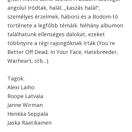
angolul íródtak, halál, „kaszás halál",
személyes érzelmek, háború és a Bodom-tó
története a legfőbb témáik. Néhány albumon
találhatunk ellenséges dalokat, ezeket
többnyire a régi rajongóknak írták (You´re
Better Off Dead, In Your Face, Hatebreeder,
Warheart, stb...).
Tagok:
Alexi Laiho
Roope Latvala
Janne Wirman
Henkka Seppälä
Jaska Raatikainen