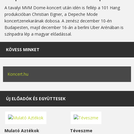
A tavalyi MVM Dome-koncert után idén is fellép a 101 Hang
produkcióban Christian Eigner, a Depeche Mode
koncertzenekarának dobosa. A zenész december 10-én
Budapesten, majd december 16-án a berlini Uber Arénában is
színpadra lép a magyar előadással.
KÖVESS MINKET
Koncert.hu
ÚJ ELŐADÓK ÉS EGYÜTTESEK
Mulató Aztékok
Téveszme