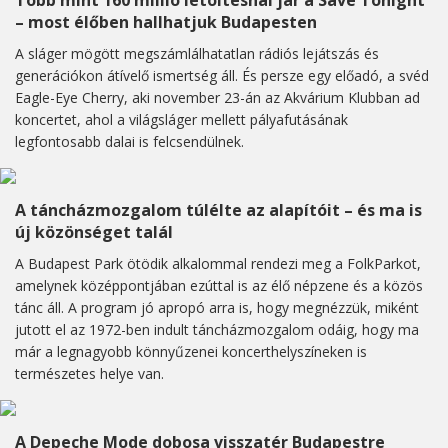
Több mint 160 millió letöltésnál jár a Save Tonight
– most élőben hallhatjuk Budapesten
A sláger mögött megszámlálhatatlan rádiós lejátszás és
generációkon átívelő ismertség áll. És persze egy előadó, a svéd
Eagle-Eye Cherry, aki november 23-án az Akvárium Klubban ad
koncertet, ahol a világsláger mellett pályafutásának
legfontosabb dalai is felcsendülnek.
A táncházmozgalom túlélte az alapítóit – és ma is
új közönséget talál
A Budapest Park ötödik alkalommal rendezi meg a FolkParkot,
amelynek középpontjában ezúttal is az élő népzene és a közös
tánc áll. A program jó apropó arra is, hogy megnézzük, miként
jutott el az 1972-ben indult táncházmozgalom odáig, hogy ma
már a legnagyobb könnyűzenei koncerthelyszíneken is
természetes helye van.
A Depeche Mode dobosa visszatér Budapestre