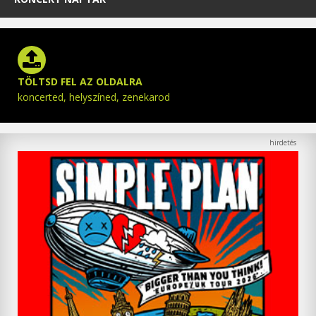
TÖLTSD FEL AZ OLDALRA
koncerted, helyszíned, zenekarod