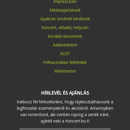
Impresszum
Médiaajánlatunk
Gyakran ismételt kérdések
Koncert
,
előadó
,
helyszín
Korábbi koncertek
Adatvédelem
ÁSZF
Felhasználási feltételek
Webmaster
HÍRLEVÉL ÉS AJÁNLÁS
Iratkozz fel hírlevelünkre, hogy tájékoztathassunk a
legfrissebb eseményekről és akciókról. Amennyiben
van ismerősöd, aki szintén rajong a zenék iránt,
ajánld neki a Koncert.hu-t!