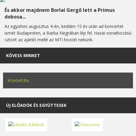
És akkor majdnem Borlai Gergő lett a Primus
dobosa...
Az együttes augusztus 4-én, kedden 15 év után ad koncertet
ismét Budapesten, a Barba Negrában lép fel. Hazai vonatkozású
sztorit az ajánló mellé az MTI hozott nekünk.
KÖVESS MINKET
Koncert.hu
ÚJ ELŐADÓK ÉS EGYÜTTESEK