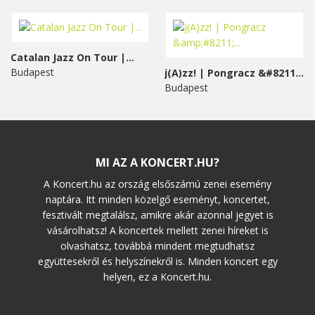
Catalan Jazz On Tour |...
Budapest
j(A)zz! | Pongracz &#8211;...
Budapest
MI AZ A KONCERT.HU?
A Koncert.hu az ország elsőszámú zenei esemény
naptára. Itt minden közelgő eseményt, koncertet,
fesztivált megtalálsz, amikre akár azonnal jegyet is
vásárolhatsz! A koncertek mellett zenei híreket is
olvashatsz, továbbá mindent megtudhatsz
együttesekről és helyszínekről is. Minden koncert egy
helyen, ez a Koncert.hu.