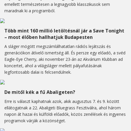
emellett természetesen a legnagyobb klasszikusok sem
maradnak ki a programból.
Több mint 160 millió letöltésnál jár a Save Tonight
– most élőben hallhatjuk Budapesten
A sláger mögött megszámlálhatatlan rádiós lejátszás és
generációkon átívelő ismertség áll. És persze egy előadó, a svéd
Eagle-Eye Cherry, aki november 23-án az Akvárium Klubban ad
koncertet, ahol a világsláger mellett pályafutásának
legfontosabb dalai is felcsendülnek.
De mitől kék a fű Abaligeten?
Erre is választ kaphatnak azok, akik augusztus 7. és 9. között
ellátogatnak a 22. Abaligeti Bluegrass Fesztiválra, ahol három
napon át hazai és külföldi előadók, közös zenélések és ingyenes
programok várják a közönséget.