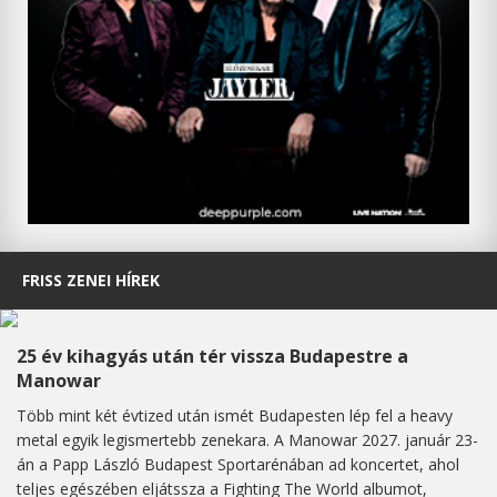
FRISS ZENEI HÍREK
25 év kihagyás után tér vissza Budapestre a
Manowar
Több mint két évtized után ismét Budapesten lép fel a heavy
metal egyik legismertebb zenekara. A Manowar 2027. január 23-
án a Papp László Budapest Sportarénában ad koncertet, ahol
teljes egészében eljátssza a Fighting The World albumot,