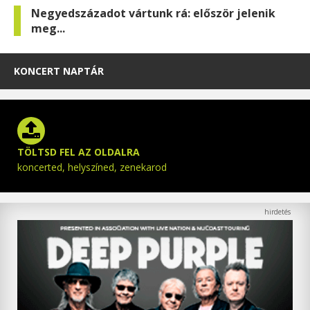
Negyedszázadot vártunk rá: először jelenik
meg...
KONCERT NAPTÁR
TÖLTSD FEL AZ OLDALRA
koncerted, helyszíned, zenekarod