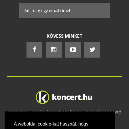
KÖVESS MINKET
Koncert.hu - Minden koncert egy helyen. Az oldalon található
tartalmakat szerzői jogok védik © 2002 -
A weboldal cookie-kat használ, hogy
2020
Adatvédelem
-
ÁSZF
-
Felhasználási