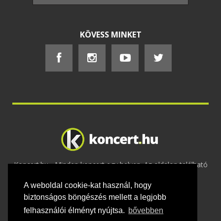
KÖVESS MINKET
Koncert.hu - Minden koncert egy helyen. Az oldalon található
tartalmakat szerzői jogok védik © 2002 -
A weboldal cookie-kat használ, hogy
2020
Adatvédelem
-
ÁSZF
-
Felhasználási
feltételek
-
Webmaster
-
Kapcsolat és üzenet küldés
biztonságos böngészés mellett a legjobb
felhasználói élményt nyújtsa.
bővebben