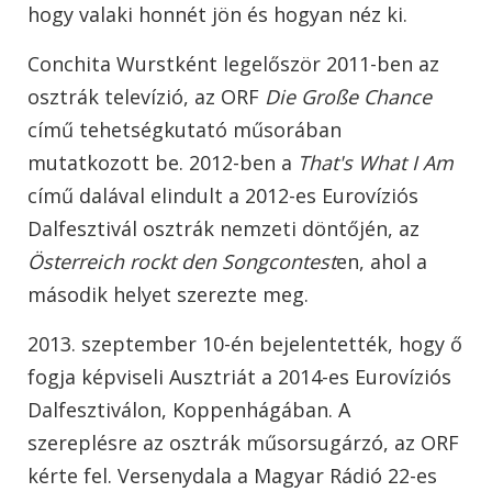
hogy valaki honnét jön és hogyan néz ki.
Conchita Wurstként legelőször 2011-ben az
osztrák televízió, az ORF
Die Große Chance
című tehetségkutató műsorában
mutatkozott be. 2012-ben a
That's What I Am
című dalával elindult a 2012-es Eurovíziós
Dalfesztivál osztrák nemzeti döntőjén, az
Österreich rockt den Songcontest
en, ahol a
második helyet szerezte meg.
2013. szeptember 10-én bejelentették, hogy ő
fogja képviseli Ausztriát a 2014-es Eurovíziós
Dalfesztiválon, Koppenhágában. A
szereplésre az osztrák műsorsugárzó, az ORF
kérte fel. Versenydala a Magyar Rádió 22-es