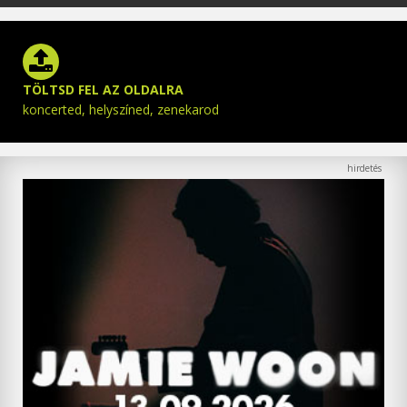
TÖLTSD FEL AZ OLDALRA
koncerted, helyszíned, zenekarod