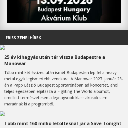
FRISS ZENEI HÍREK
25 év kihagyás után tér vissza Budapestre a
Manowar
Több mint két évtized után ismét Budapesten lép fel a heavy
metal egyik legismertebb zenekara. A Manowar 2027. január 23-
án a Papp László Budapest Sportarénában ad koncertet, ahol
teljes egészében eljátssza a Fighting The World albumot,
emellett természetesen a legnagyobb klasszikusok sem
maradnak ki a programból.
Több mint 160 millió letöltésnál jár a Save Tonight