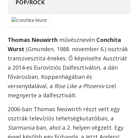
POP/ROCK
Thomas Neuwirth
művésznevén
Conchita
Wurst
(Gmunden, 1988. november 6.) osztrák
transzvesztita énekes. Ő képviselte Ausztriát
a 2014-es Eurovíziós Dalfesztiválon, a dán
fővárosban, Koppenhágában és
versenydalával, a
Rise Like a Phoenix
-szel
megnyerte a dalfesztivált.
2006-ban Thomas Neuwirth részt vett egy
osztrák televíziós tehetségkutatóban, a
Starmania
-ban, ahol a 2. helyen végzett. Egy
évvel később egy fiúbanda, a Jetzt Anders!