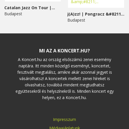
Catalan Jazz On Tour |...
Budapest
j(A)zz! | Pongracz &#8211;...
Budapest
MI AZ A KONCERT.HU?
A Koncert.hu az ország elsőszámú zenei esemény
naptára. Itt minden közelgő eseményt, koncertet,
fesztivált megtalálsz, amikre akár azonnal jegyet is
vásárolhatsz! A koncertek mellett zenei híreket is
olvashatsz, továbbá mindent megtudhatsz
együttesekről és helyszínekről is. Minden koncert egy
helyen, ez a Koncert.hu.
Impresszum
Médiaajánlatunk