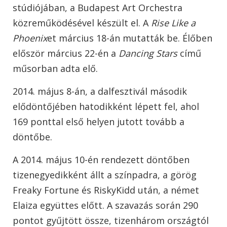
stúdiójában, a Budapest Art Orchestra
közreműködésével készült el. A
Rise Like a
Phoenix
et március 18-án mutatták be. Élőben
először március 22-én a
Dancing Stars
című
műsorban adta elő.
2014. május 8-án, a dalfesztivál második
elődöntőjében hatodikként lépett fel, ahol
169 ponttal első helyen jutott tovább a
döntőbe.
A 2014. május 10-én rendezett döntőben
tizenegyedikként állt a színpadra, a görög
Freaky Fortune és RiskyKidd után, a német
Elaiza együttes előtt. A szavazás során 290
pontot gyűjtött össze, tizenhárom országtól