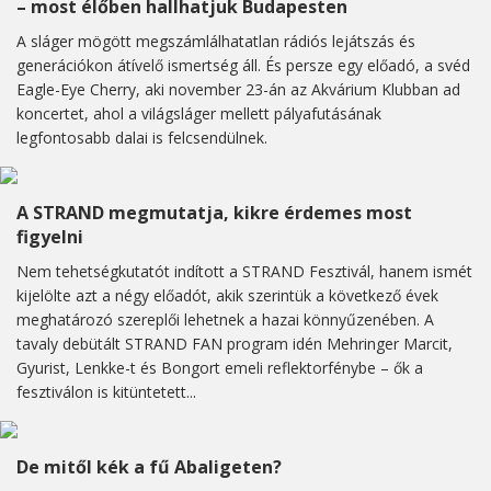
– most élőben hallhatjuk Budapesten
A sláger mögött megszámlálhatatlan rádiós lejátszás és
generációkon átívelő ismertség áll. És persze egy előadó, a svéd
Eagle-Eye Cherry, aki november 23-án az Akvárium Klubban ad
koncertet, ahol a világsláger mellett pályafutásának
legfontosabb dalai is felcsendülnek.
A STRAND megmutatja, kikre érdemes most
figyelni
Nem tehetségkutatót indított a STRAND Fesztivál, hanem ismét
kijelölte azt a négy előadót, akik szerintük a következő évek
meghatározó szereplői lehetnek a hazai könnyűzenében. A
tavaly debütált STRAND FAN program idén Mehringer Marcit,
Gyurist, Lenkke-t és Bongort emeli reflektorfénybe – ők a
fesztiválon is kitüntetett...
De mitől kék a fű Abaligeten?