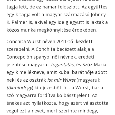
tagja lett, de ez hamar feloszlott. Az együttes
egyik tagja volt a magyar származású Johnny
K. Palmer is, akivel egy ideig együtt is laktak a
közös munka megkönnyítése érdekében.
Conchita Wurst néven 2011-től kezdett
szerepelni. A Conchita becézett alakja a
Concepción spanyol női névnek, eredeti
jelentése magyarul:
fogantatás
, és Szűz Mária
egyik mellékneve, amit kubai barátnője adott
neki és az osztrák
ist mir Wurst
(magyarul:
tökmindegy
) kifejezésből jött a Wurst, bár a
szó magyarra fordítva kolbászt jelent. Az
énekes azt nyilatkozta, hogy azért választotta
végül ezt a nevet, mert szerinte mindegy,