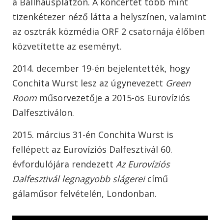
a Ballhausplatzon. A koncertet több mint
tizenkétezer néző látta a helyszínen, valamint
az osztrák közmédia ORF 2 csatornája élőben
közvetítette az eseményt.
2014. december 19-én bejelentették, hogy
Conchita Wurst lesz az úgynevezett
Green
Room
műsorvezetője a 2015-ös Eurovíziós
Dalfesztiválon.
2015. március 31-én Conchita Wurst is
fellépett az Eurovíziós Dalfesztivál 60.
évfordulójára rendezett
Az Eurovíziós
Dalfesztivál legnagyobb slágerei
című
gálaműsor felvételén, Londonban.