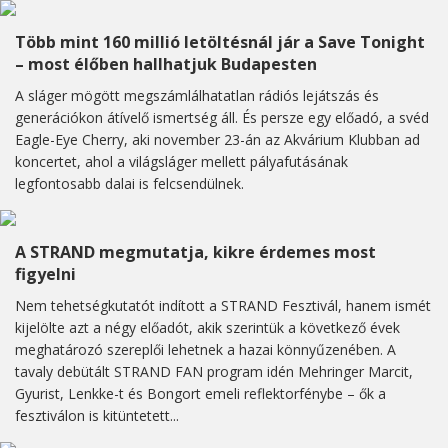
Több mint 160 millió letöltésnál jár a Save Tonight
– most élőben hallhatjuk Budapesten
A sláger mögött megszámlálhatatlan rádiós lejátszás és
generációkon átívelő ismertség áll. És persze egy előadó, a svéd
Eagle-Eye Cherry, aki november 23-án az Akvárium Klubban ad
koncertet, ahol a világsláger mellett pályafutásának
legfontosabb dalai is felcsendülnek.
A STRAND megmutatja, kikre érdemes most
figyelni
Nem tehetségkutatót indított a STRAND Fesztivál, hanem ismét
kijelölte azt a négy előadót, akik szerintük a következő évek
meghatározó szereplői lehetnek a hazai könnyűzenében. A
tavaly debütált STRAND FAN program idén Mehringer Marcit,
Gyurist, Lenkke-t és Bongort emeli reflektorfénybe – ők a
fesztiválon is kitüntetett...