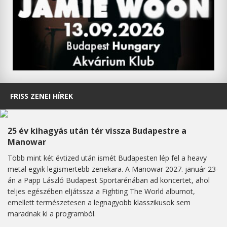
FRISS ZENEI HÍREK
25 év kihagyás után tér vissza Budapestre a
Manowar
Több mint két évtized után ismét Budapesten lép fel a heavy
metal egyik legismertebb zenekara. A Manowar 2027. január 23-
án a Papp László Budapest Sportarénában ad koncertet, ahol
teljes egészében eljátssza a Fighting The World albumot,
emellett természetesen a legnagyobb klasszikusok sem
maradnak ki a programból.