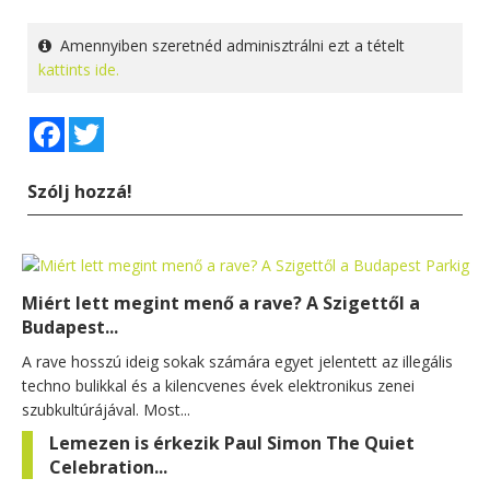
Amennyiben szeretnéd adminisztrálni ezt a tételt
kattints ide.
Facebook
Twitter
Szólj hozzá!
Miért lett megint menő a rave? A Szigettől a
Budapest...
A rave hosszú ideig sokak számára egyet jelentett az illegális
techno bulikkal és a kilencvenes évek elektronikus zenei
szubkultúrájával. Most...
Lemezen is érkezik Paul Simon The Quiet
Celebration...