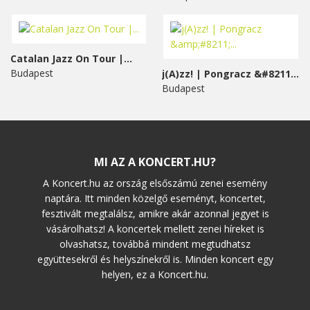
Catalan Jazz On Tour |...
Budapest
j(A)zz! | Pongracz &#8211;...
Budapest
MI AZ A KONCERT.HU?
A Koncert.hu az ország elsőszámú zenei esemény
naptára. Itt minden közelgő eseményt, koncertet,
fesztivált megtalálsz, amikre akár azonnal jegyet is
vásárolhatsz! A koncertek mellett zenei híreket is
olvashatsz, továbbá mindent megtudhatsz
együttesekről és helyszínekről is. Minden koncert egy
helyen, ez a Koncert.hu.