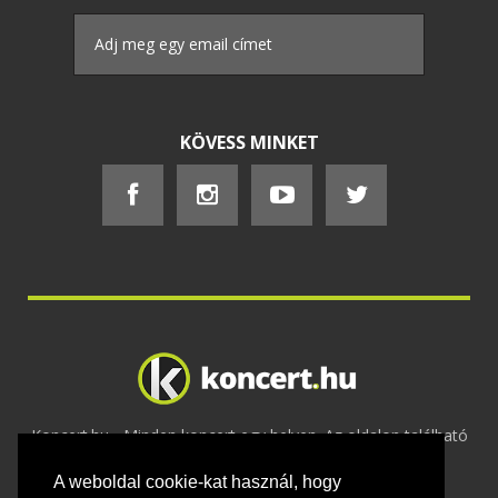
KÖVESS MINKET
Koncert.hu - Minden koncert egy helyen. Az oldalon található
tartalmakat szerzői jogok védik © 2002 -
A weboldal cookie-kat használ, hogy
2020
Adatvédelem
-
ÁSZF
-
Felhasználási