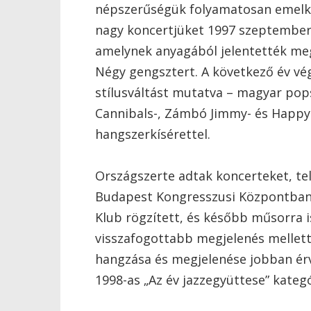
népszerűségük folyamatosan emelked
nagy koncertjüket 1997 szeptember
amelynek anyagából jelentették meg 
Négy gengsztert. A következő év v
stílusváltást mutatva – magyar pop
Cannibals-, Zámbó Jimmy- és Happy 
hangszerkísérettel.
Országszerte adtak koncerteket, tel
Budapest Kongresszusi Központban 
Klub rögzített, és később műsorra i
visszafogottabb megjelenés mellett
hangzása és megjelenése jobban érv
1998-as „Az év jazzegyüttese” kateg