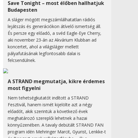
Save Tonight – most élőben hallhatjuk
Budapesten
A sláger mögött megszámlálhatatlan rádiós
lejátszás és generációkon átívelő ismertség áll.
És persze egy előadó, a svéd Eagle-Eye Cherry,
aki november 23-án az Akvárium Klubban ad
koncertet, ahol a világsláger mellett
pályafutásának legfontosabb dalai is
felcsendülnek.
A STRAND megmutatja, kikre érdemes
most figyelni
Nem tehetségkutatót indított a STRAND
Fesztivál, hanem ismét kijelölte azt a négy
előadót, akik szerintük a következő évek
meghatározó szereplői lehetnek a hazai
könnyűzenében. A tavaly debütált STRAND FAN
program idén Mehringer Marcit, Gyurist, Lenkke-t