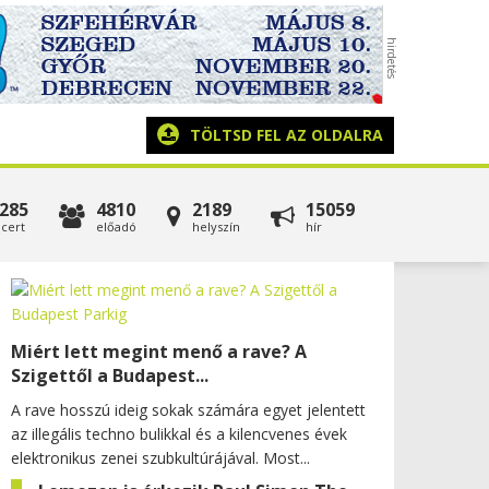
TÖLTSD FEL AZ OLDALRA
285
4810
2189
15059
cert
előadó
helyszín
hír
Miért lett megint menő a rave? A
Szigettől a Budapest...
A rave hosszú ideig sokak számára egyet jelentett
az illegális techno bulikkal és a kilencvenes évek
elektronikus zenei szubkultúrájával. Most...