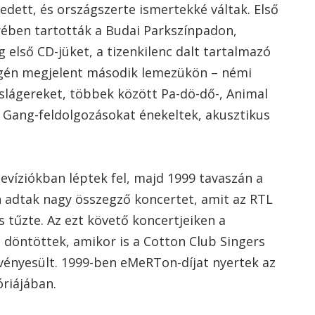
ett, és országszerte ismertekké váltak. Első
ében tartották a Budai Parkszínpadon,
első CD-jüket, a tizenkilenc dalt tartalmazó
égén megjelent második lemezükön – némi
slágereket, többek között Pa-dö-dő-, Animal
Gang-feldolgozásokat énekeltek, akusztikus
evíziókban léptek fel, majd 1999 tavaszán a
adtak nagy összegző koncertet, amit az RTL
s tűzte. Az ezt követő koncertjeiken a
 döntöttek, amikor is a Cotton Club Singers
ényesült. 1999-ben eMeRTon-díjat nyertek az
óriájában.