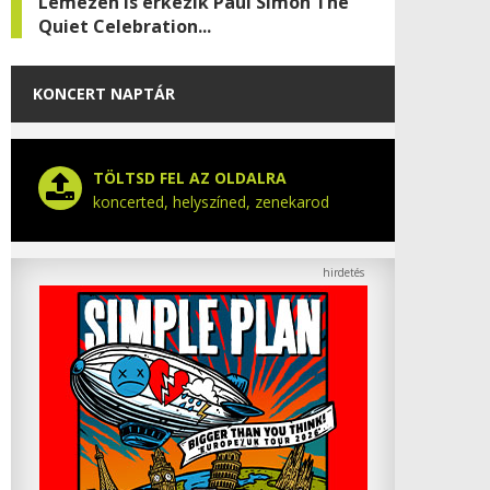
Lemezen is érkezik Paul Simon The
Quiet Celebration...
KONCERT NAPTÁR
TÖLTSD FEL AZ OLDALRA
koncerted, helyszíned, zenekarod