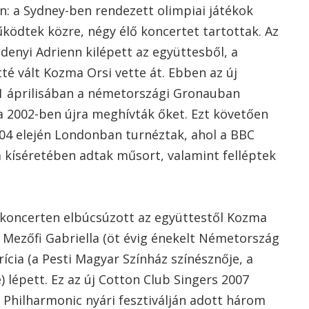
ön: a Sydney-ben rendezett olimpiai játékok
ödtek közre, négy élő koncertet tartottak. Az
denyi Adrienn kilépett az együttesből, a
té vált Kozma Orsi vette át. Ebben az új
01 áprilisában a németországi Gronauban
a 2002-ben újra meghívták őket. Ezt követően
004 elején Londonban turnéztak, ahol a BBC
 kíséretében adtak műsort, valamint felléptek
ű koncerten elbúcsúzott az együttestől Kozma
e Mezőfi Gabriella (öt évig énekelt Németország
ícia (a Pesti Magyar Színház színésznője, a
lépett. Ez az új Cotton Club Singers 2007
Philharmonic nyári fesztiválján adott három