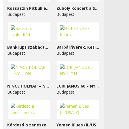
Rózsaszín Pitbull és...
Zuboly koncert a STENK-ben
Budapest
Budapest
Bankrupt szabadtéri...
Barbárfivérek, Ketioz,...
Budapest
Budapest
NINCS HOLNAP – NYÚLON...
EGRI JÁNOS 60 – NYÚLON...
Budapest
Budapest
Kérdezd a zeneszerzőt...
Yemen Blues (IL/US/UY)