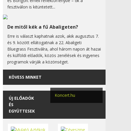
és Bongort emeli reflektorfénybe – ők a
fesztiválon is kitüntetett...
De mitől kék a fű Abaligeten?
Erre is választ kaphatnak azok, akik augusztus 7.
és 9. között ellátogatnak a 22. Abaligeti
Bluegrass Fesztiválra, ahol három napon át hazai
és külföldi előadók, közös zenélések és ingyenes
programok várják a közönséget.
KÖVESS MINKET
Koncert.hu
ÚJ ELŐADÓK
ÉS
EGYÜTTESEK