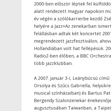
2000-ben először léptek fel külföld
alatt rendezett magyar napokon műk
év végén a szólókarrierbe kezdő Zsé
helyére a Jazz+Az zenekarban ismert
felállásban adtak két koncertet 20
megrendezett jazzfesztiválon, ahov
Hollandiában volt hat fellépésük. 2
Radio2-ben élőben, a BBC Orchestra
több jazzklubban.
A 2007. január 3-i, Leánybúcsú cím
Orsolya és Szűcs Gabriella, helyükr
musical színházaiban) és Bartus Patr
Bergendy Szalonzenekar énekesnője) 
augusztusában Taiwanban, a Taipei 