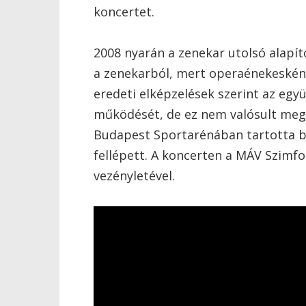
koncertet.
2008 nyarán a zenekar utolsó alapító
a zenekarból, mert operaénekesként
eredeti elképzelések szerint az egy
működését, de ez nem valósult meg.
Budapest Sportarénában tartotta bú
fellépett. A koncerten a MÁV Szimf
vezényletével.