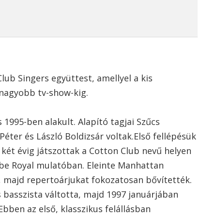
ub Singers együttest, amellyel a kis
gnagyobb tv-show-kig.
 1995-ben alakult. Alapító tagjai Szűcs
Péter és László Boldizsár voltak.Első fellépésük
 két évig játszottak a Cotton Club nevű helyen
lobe Royal mulatóban. Eleinte Manhattan
, majd repertoárjukat fokozatosan bővítették.
 basszista váltotta, majd 1997 januárjában
Ebben az első, klasszikus felállásban