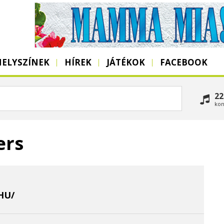
HELYSZÍNEK
HÍREK
JÁTÉKOK
FACEBOOK
22
kon
ers
HU/