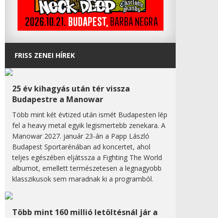
FRISS ZENEI HÍREK
25 év kihagyás után tér vissza
Budapestre a Manowar
Több mint két évtized után ismét Budapesten lép
fel a heavy metal egyik legismertebb zenekara. A
Manowar 2027. január 23-án a Papp László
Budapest Sportarénában ad koncertet, ahol
teljes egészében eljátssza a Fighting The World
albumot, emellett természetesen a legnagyobb
klasszikusok sem maradnak ki a programból.
Több mint 160 millió letöltésnál jár a