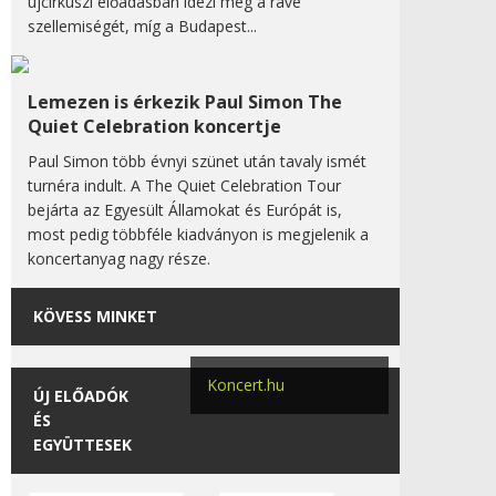
újcirkuszi előadásban idézi meg a rave
szellemiségét, míg a Budapest...
Lemezen is érkezik Paul Simon The
Quiet Celebration koncertje
Paul Simon több évnyi szünet után tavaly ismét
turnéra indult. A The Quiet Celebration Tour
bejárta az Egyesült Államokat és Európát is,
most pedig többféle kiadványon is megjelenik a
koncertanyag nagy része.
KÖVESS MINKET
Koncert.hu
ÚJ ELŐADÓK
ÉS
EGYÜTTESEK