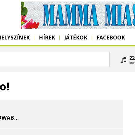
HELYSZÍNEK
HÍREK
JÁTÉKOK
FACEBOOK
22
kon
o!
HTTP://WWW.MYSPACE.COM/COWABUNGAGOGO