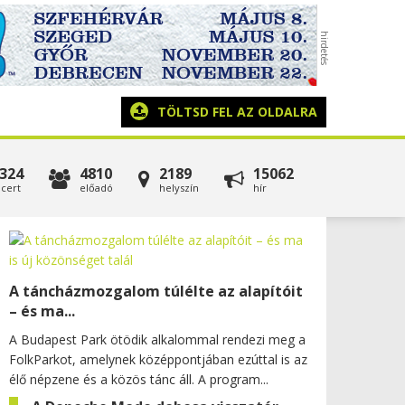
TÖLTSD FEL AZ OLDALRA
324
4810
2189
15062
cert
előadó
helyszín
hír
A táncházmozgalom túlélte az alapítóit
– és ma...
A Budapest Park ötödik alkalommal rendezi meg a
FolkParkot, amelynek középpontjában ezúttal is az
élő népzene és a közös tánc áll. A program...