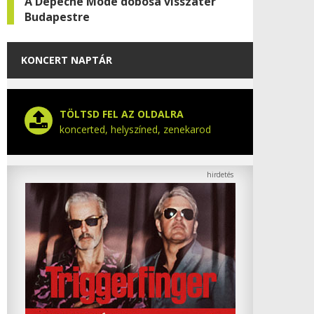
A Depeche Mode dobosa visszatér
Budapestre
KONCERT NAPTÁR
TÖLTSD FEL AZ OLDALRA
koncerted, helyszíned, zenekarod