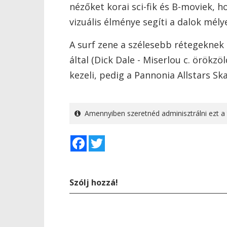
nézőket korai sci-fik és B-moviek, ho
vizuális élménye segíti a dalok mél
A surf zene a szélesebb rétegeknek 
által (Dick Dale - Miserlou c. örökz
kezeli, pedig a Pannonia Allstars S
Amennyiben szeretnéd adminisztrálni ezt a 
Facebook
Twitter
Szólj hozzá!