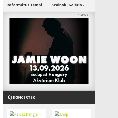
Református templom - Salgótarján
Szolnoki Galéria - Damjanich János Múzeum
ÚJ KONCERTEK