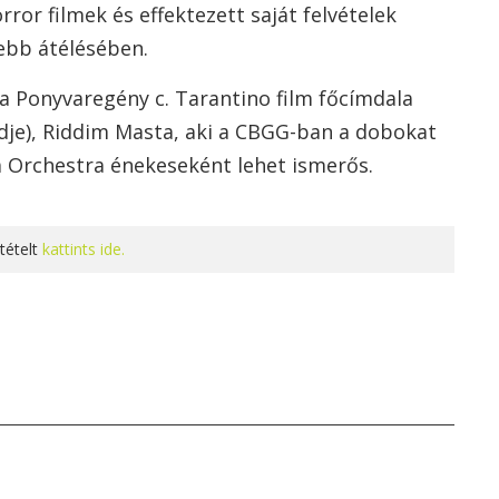
rror filmek és effektezett saját felvételek
yebb átélésében.
a Ponyvaregény c. Tarantino film főcímdala
öldje), Riddim Masta, aki a CBGG-ban a dobokat
ka Orchestra énekeseként lehet ismerős.
tételt
kattints ide.