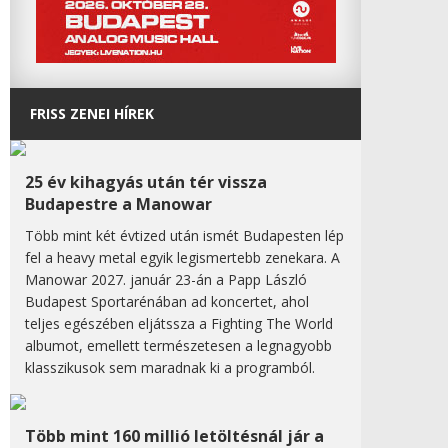
FRISS ZENEI HÍREK
25 év kihagyás után tér vissza
Budapestre a Manowar
Több mint két évtized után ismét Budapesten lép
fel a heavy metal egyik legismertebb zenekara. A
Manowar 2027. január 23-án a Papp László
Budapest Sportarénában ad koncertet, ahol
teljes egészében eljátssza a Fighting The World
albumot, emellett természetesen a legnagyobb
klasszikusok sem maradnak ki a programból.
Több mint 160 millió letöltésnál jár a