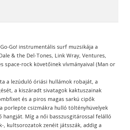
Go-Go! instrumentális surf muzsikája a
Dale & the Del-Tones, Link Wray, Ventures,
 és space-rock követőinek vívmányaival (Man or
 a lezúduló óriási hullámok robaját, a
sét, a kiszáradt sivatagok kaktuszainak
ombfixet és a piros magas sarkú cipők
 a porlepte csizmákra hulló töltényhüvelyek
ő hangját. Míg a női basszusgitárossal felálló
k-, kultsorozatok zenéit játsszák, addig a