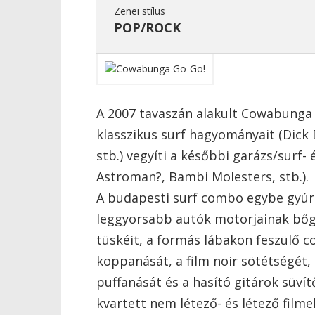
Zenei stílus
POP/ROCK
A 2007 tavaszán alakult Cowabunga 
klasszikus surf hagyományait (Dick 
stb.) vegyíti a későbbi garázs/surf-
Astroman?, Bambi Molesters, stb.).
A budapesti surf combo egybe gyúrta
leggyorsabb autók motorjainak bőgé
tüskéit, a formás lábakon feszülő c
koppanását, a film noir sötétségét,
puffanását és a hasító gitárok süvít
kvartett nem létező- és létező filme