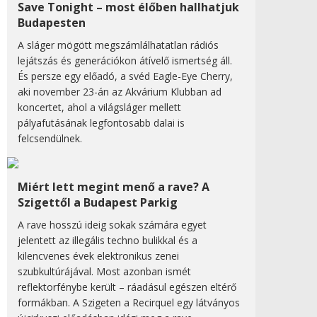
Save Tonight – most élőben hallhatjuk
Budapesten
A sláger mögött megszámlálhatatlan rádiós
lejátszás és generációkon átívelő ismertség áll.
És persze egy előadó, a svéd Eagle-Eye Cherry,
aki november 23-án az Akvárium Klubban ad
koncertet, ahol a világsláger mellett
pályafutásának legfontosabb dalai is
felcsendülnek.
Miért lett megint menő a rave? A
Szigettől a Budapest Parkig
A rave hosszú ideig sokak számára egyet
jelentett az illegális techno bulikkal és a
kilencvenes évek elektronikus zenei
szubkultúrájával. Most azonban ismét
reflektorfénybe került – ráadásul egészen eltérő
formákban. A Szigeten a Recirquel egy látványos