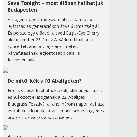
Save Tonight – most élőben hallhatjuk
Budapesten
A sláger mögött megszámlálhatatlan rádiós
lejátszás és generációkon átívelő ismertség áll.
És persze egy előadó, a svéd Eagle-Eye Cherry,
aki november 23-án az Akvárium Klubban ad
koncertet, ahol a világsláger mellett
pályafutásának legfontosabb dalai is
felcsendülnek.
De mitől kék a fű Abaligeten?
Erre is választ kaphatnak azok, akik augusztus 7.
és 9. között ellátogatnak a 22. Abaligeti
Bluegrass Fesztiválra, ahol három napon át hazai
és külföldi előadók, közös zenélések és ingyenes
programok várják a közönséget.