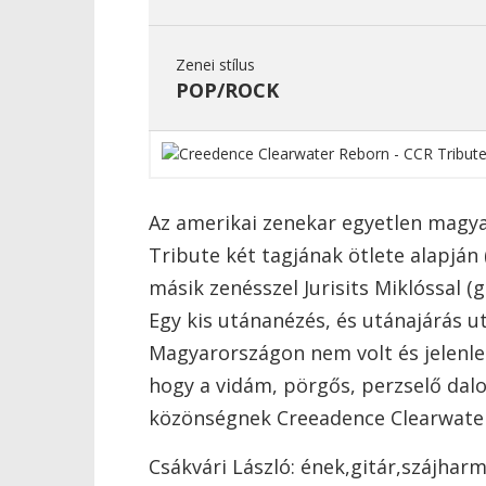
Zenei stílus
POP/ROCK
Az amerikai zenekar egyetlen magya
Tribute két tagjának ötlete alapján 
másik zenésszel Jurisits Miklóssal (git
Egy kis utánanézés, és utánajárás 
Magyarországon nem volt és jelenle
hogy a vidám, pörgős, perzselő dal
közönségnek Creeadence Clearwater
Csákvári László: ének,gitár,szájhar