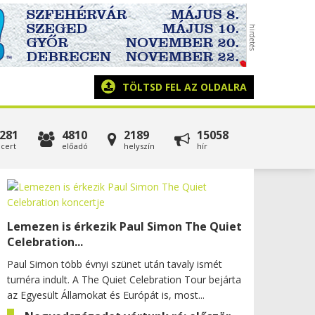
TÖLTSD FEL AZ OLDALRA
281
4810
2189
15058
cert
előadó
helyszín
hír
Lemezen is érkezik Paul Simon The Quiet
Celebration...
Paul Simon több évnyi szünet után tavaly ismét
turnéra indult. A The Quiet Celebration Tour bejárta
az Egyesült Államokat és Európát is, most...