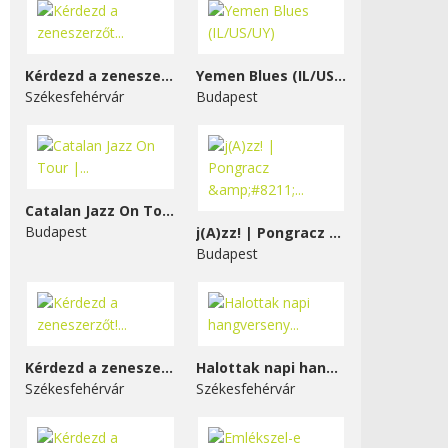
Kérdezd a zeneszerzőt...
Yemen Blues (IL/US/UY)
Székesfehérvár
Budapest
Catalan Jazz On Tour |...
Budapest
j(A)zz! | Pongracz &#8211;...
Budapest
Kérdezd a zeneszerzőt!...
Halottak napi hangverseny...
Székesfehérvár
Székesfehérvár