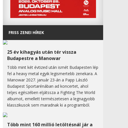
FRISS ZENEI HÍREK
25 év kihagyás után tér vissza
Budapestre a Manowar
Több mint két évtized után ismét Budapesten lép
fel a heavy metal egyik legismertebb zenekara. A
Manowar 2027. január 23-án a Papp László
Budapest Sportarénában ad koncertet, ahol
teljes egészében eljátssza a Fighting The World
albumot, emellett természetesen a legnagyobb
klasszikusok sem maradnak ki a programból.
Több mint 160 millió letöltésnál jár a