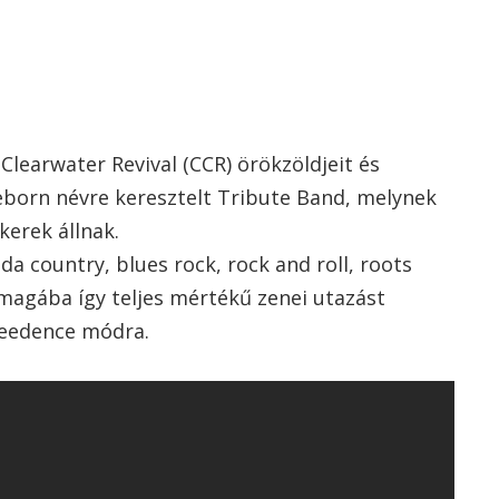
Clearwater Revival (CCR) örökzöldjeit és
Reborn névre keresztelt Tribute Band, melynek
kerek állnak.
a country, blues rock, rock and roll, roots
magába így teljes mértékű zenei utazást
reedence módra.