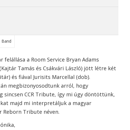
r felállása a Room Service Bryan Adams
(Kajtár Tamás és Csákvári László) jött létre két
ár) és fiával Jurisits Marcellal (dob).
után megbizonyosodtunk arról, hogy
g sincsen CCR Tribute, így mi úgy döntöttünk,
okat majd mi interpretáljuk a magyar
 Reborn Tribute néven.
mónika,