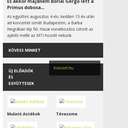
És akkor majdnem Borlai Gergő lett a
Primus dobosa...
Az együttes augusztus 4-én, kedden 15 év után
ad koncertet ismét Budapesten, a Barba
Negrában lép fel. Hazai vonatkozású sztorit az
ajánló mellé az MTI hozott nekünk.
KÖVESS MINKET
Koncert.hu
ÚJ ELŐADÓK
ÉS
EGYÜTTESEK
Mulató Aztékok
Téveszme