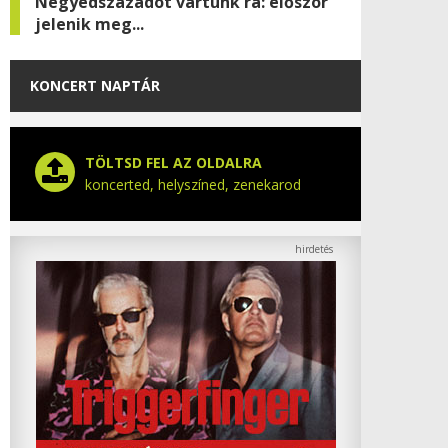
Negyedszázadot vártunk rá: először
jelenik meg...
KONCERT NAPTÁR
TÖLTSD FEL AZ OLDALRA
koncerted, helyszíned, zenekarod