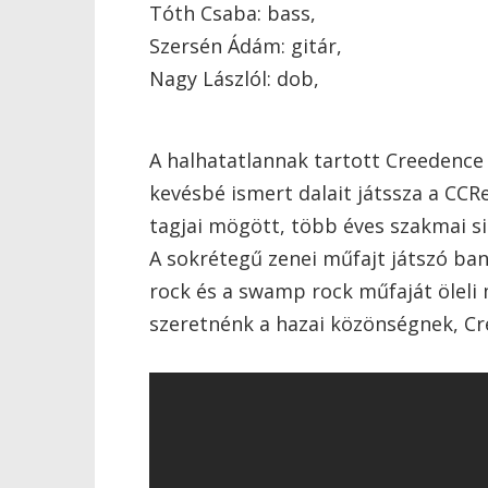
Tóth Csaba: bass,
Szersén Ádám: gitár,
Nagy Lászlól: dob,
A halhatatlannak tartott Creedence 
kevésbé ismert dalait játssza a CC
tagjai mögött, több éves szakmai si
A sokrétegű zenei műfajt játszó band
rock és a swamp rock műfaját öleli 
szeretnénk a hazai közönségnek, C