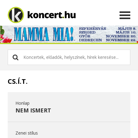
CS.Í.T.
Honlap
NEM ISMERT
Zenei stílus