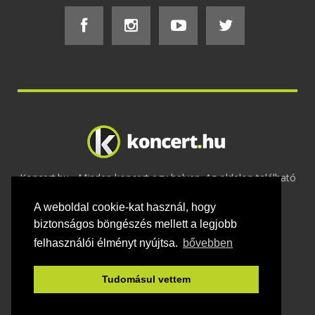
Koncert.hu - Minden koncert egy helyen. Az oldalon található
tartalmakat szerzői jogok védik © 2002 -
A weboldal cookie-kat használ, hogy
2020
Adatvédelem
-
ÁSZF
-
Felhasználási
feltételek
-
Webmaster
-
Kapcsolat és üzenet küldés
biztonságos böngészés mellett a legjobb
felhasználói élményt nyújtsa.
bővebben
Tudomásul vettem