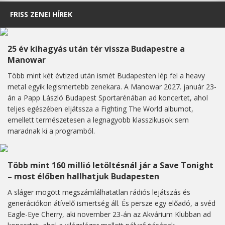
FRISS ZENEI HÍREK
25 év kihagyás után tér vissza Budapestre a
Manowar
Több mint két évtized után ismét Budapesten lép fel a heavy
metal egyik legismertebb zenekara. A Manowar 2027. január 23-
án a Papp László Budapest Sportarénában ad koncertet, ahol
teljes egészében eljátssza a Fighting The World albumot,
emellett természetesen a legnagyobb klasszikusok sem
maradnak ki a programból.
Több mint 160 millió letöltésnál jár a Save Tonight
– most élőben hallhatjuk Budapesten
A sláger mögött megszámlálhatatlan rádiós lejátszás és
generációkon átívelő ismertség áll. És persze egy előadó, a svéd
Eagle-Eye Cherry, aki november 23-án az Akvárium Klubban ad