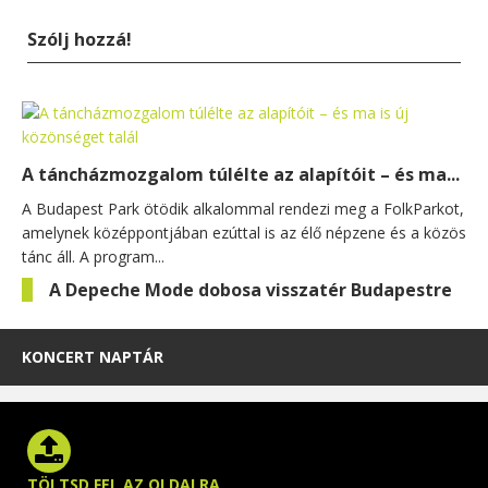
Szólj hozzá!
A táncházmozgalom túlélte az alapítóit – és ma...
A Budapest Park ötödik alkalommal rendezi meg a FolkParkot,
amelynek középpontjában ezúttal is az élő népzene és a közös
tánc áll. A program...
A Depeche Mode dobosa visszatér Budapestre
KONCERT NAPTÁR
TÖLTSD FEL AZ OLDALRA