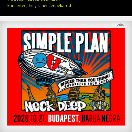
koncerted, helyszíned, zenekarod