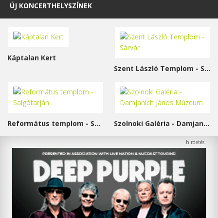
ÚJ KONCERTHELYSZÍNEK
Káptalan Kert
Szent László Templom - Sárvár
Református templom - Salgótarján
Szolnoki Galéria - Damjanich János Múzeum