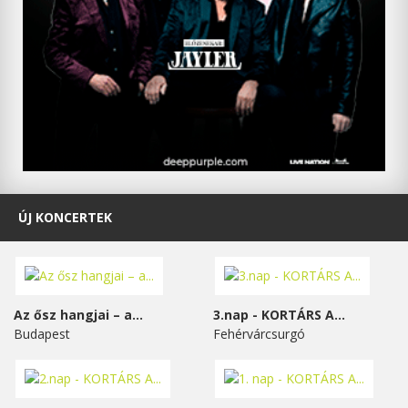
ÚJ KONCERTEK
Az ősz hangjai – a...
3.nap - KORTÁRS A...
Budapest
Fehérvárcsurgó