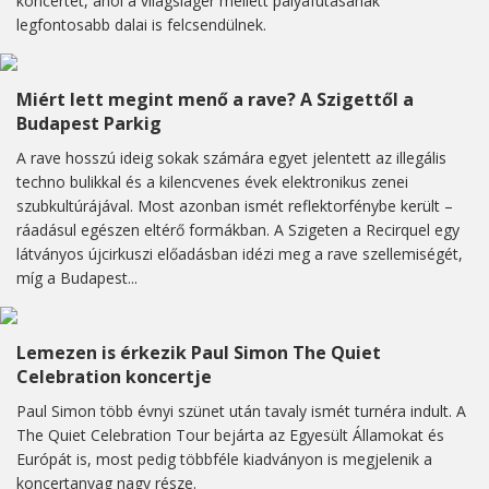
koncertet, ahol a világsláger mellett pályafutásának
legfontosabb dalai is felcsendülnek.
Miért lett megint menő a rave? A Szigettől a
Budapest Parkig
A rave hosszú ideig sokak számára egyet jelentett az illegális
techno bulikkal és a kilencvenes évek elektronikus zenei
szubkultúrájával. Most azonban ismét reflektorfénybe került –
ráadásul egészen eltérő formákban. A Szigeten a Recirquel egy
látványos újcirkuszi előadásban idézi meg a rave szellemiségét,
míg a Budapest...
Lemezen is érkezik Paul Simon The Quiet
Celebration koncertje
Paul Simon több évnyi szünet után tavaly ismét turnéra indult. A
The Quiet Celebration Tour bejárta az Egyesült Államokat és
Európát is, most pedig többféle kiadványon is megjelenik a
koncertanyag nagy része.