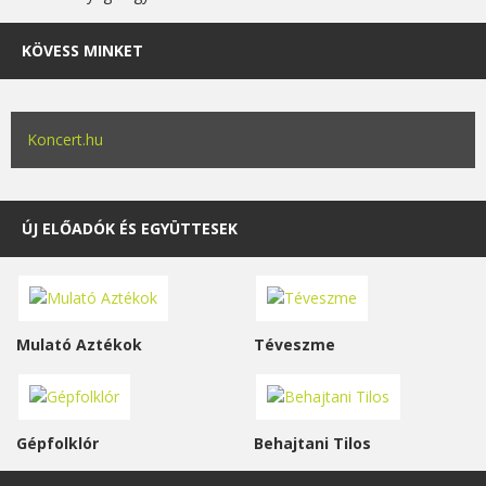
KÖVESS MINKET
Koncert.hu
ÚJ ELŐADÓK ÉS EGYÜTTESEK
Mulató Aztékok
Téveszme
Gépfolklór
Behajtani Tilos