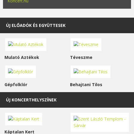
Koncert.hu
ÚJ ELŐADÓK ÉS EGYÜTTESEK
Mulató Aztékok
Téveszme
Gépfolklór
Behajtani Tilos
ÚJ KONCERTHELYSZÍNEK
Káptalan Kert