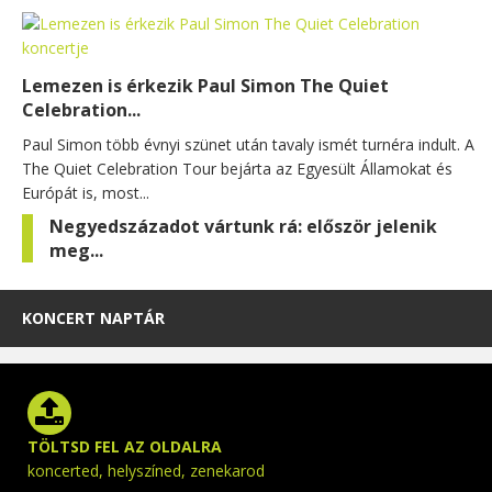
Lemezen is érkezik Paul Simon The Quiet
Celebration...
Paul Simon több évnyi szünet után tavaly ismét turnéra indult. A
The Quiet Celebration Tour bejárta az Egyesült Államokat és
Európát is, most...
Negyedszázadot vártunk rá: először jelenik
meg...
KONCERT NAPTÁR
TÖLTSD FEL AZ OLDALRA
koncerted, helyszíned, zenekarod