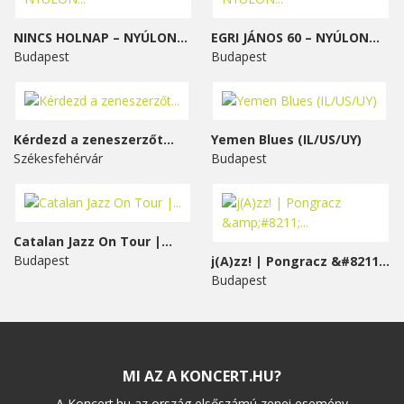
NINCS HOLNAP – NYÚLON...
EGRI JÁNOS 60 – NYÚLON...
Budapest
Budapest
Kérdezd a zeneszerzőt...
Yemen Blues (IL/US/UY)
Székesfehérvár
Budapest
Catalan Jazz On Tour |...
Budapest
j(A)zz! | Pongracz &#8211;...
Budapest
MI AZ A KONCERT.HU?
A Koncert.hu az ország elsőszámú zenei esemény