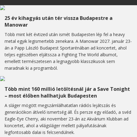
25 év kihagyás után tér vissza Budapestre a
Manowar
Több mint két évtized után ismét Budapesten lép fel a heavy
metal egyik legismertebb zenekara. A Manowar 2027. január 23-
án a Papp László Budapest Sportarénában ad koncertet, ahol
teljes egészében eljátssza a Fighting The World albumot,
emellett természetesen a legnagyobb klasszikusok sem
maradnak ki a programból.
Több mint 160 millió letöltésnál jár a Save Tonight
– most élőben hallhatjuk Budapesten
A sláger mögött megszámlálhatatlan rádiós lejátszás és
generációkon átívelő ismertség áll. És persze egy előadó, a svéd
Eagle-Eye Cherry, aki november 23-án az Akvárium Klubban ad
koncertet, ahol a világsláger mellett pályafutásának
legfontosabb dalai is felcsendülnek.