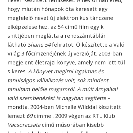
hogy miután hónapok óta keresett egy
megfelelő nevet új elektronikus tánczenei
elképzeléseihez, az 54 című film egyik
snittjében meglátta a rendszámtáblán
látható
Shane 54
feliratot. Ő készítette a Való
Világ 3 főcímzenéjének új verzióját. 2003-ban
megjelent életrajzi könyve, amely nem lett túl
sikeres.
A könyvet megírni izgalmas és
tanulságos vállalkozás volt, sok mindent
tanultam belőle magamról. A múlt árnyaival
való szembenézést is nagyban segítette
–
mondta. 2004-ben Michelle Wilddal készített
lemezt
69
címmel. 2009 végén az RTL Klub
Vacsoracsata
című műsorában kisebb