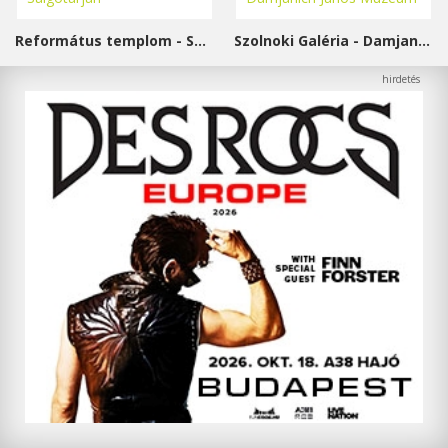
Református templom - Salgótarján
Szolnoki Galéria - Damjanich János Múzeum