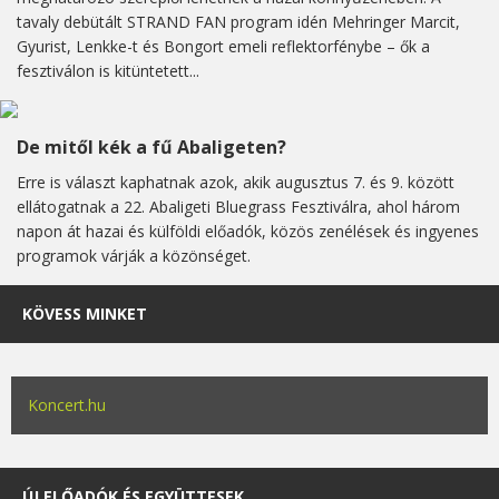
tavaly debütált STRAND FAN program idén Mehringer Marcit,
Gyurist, Lenkke-t és Bongort emeli reflektorfénybe – ők a
fesztiválon is kitüntetett...
De mitől kék a fű Abaligeten?
Erre is választ kaphatnak azok, akik augusztus 7. és 9. között
ellátogatnak a 22. Abaligeti Bluegrass Fesztiválra, ahol három
napon át hazai és külföldi előadók, közös zenélések és ingyenes
programok várják a közönséget.
KÖVESS MINKET
Koncert.hu
ÚJ ELŐADÓK ÉS EGYÜTTESEK