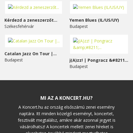
Kérdezd a zeneszerzőt...
Yemen Blues (IL/US/UY)
Székesfehérvár
Budapest
Catalan Jazz On Tour |...
Budapest
j(A)zz! | Pongracz &#8211;...
Budapest
MI AZ A KONCERT.HU?
A Koncert.hu az ország elsőszámú zenei esemény
naptára. Itt minden közelgő eseményt, koncertet,
fesztivált megtalálsz, amikre akár azonnal jegyet is
vásárolhatsz! A koncertek mellett zenei híreket is