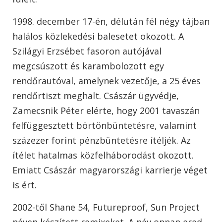
1998. december 17-én, délután fél négy tájban
halálos közlekedési balesetet okozott. A
Szilágyi Erzsébet fasoron autójával
megcsúszott és karambolozott egy
rendőrautóval, amelynek vezetője, a 25 éves
rendőrtiszt meghalt. Császár ügyvédje,
Zamecsnik Péter elérte, hogy 2001 tavaszán
felfüggesztett börtönbüntetésre, valamint
százezer forint pénzbüntetésre ítéljék. Az
ítélet hatalmas közfelháborodást okozott.
Emiatt Császár magyarországi karrierje véget
is ért.
2002-től Shane 54, Futureproof, Sun Project
néven készített remixeket. A név onnan ered,