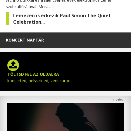
techno bulikkal és a kilencvenes évek elektronikus zenei
szubkultúrájával. Most...
Lemezen is érkezik Paul Simon The Quiet
Celebration...
KONCERT NAPTÁR
TÖLTSD FEL AZ OLDALRA
koncerted, helyszíned, zenekarod