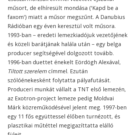
műsort, de elhíresült mondása ('Kapd be a
faxom') miatt a műsor megszűnt. A Danubius
Rádióban egy éven keresztül volt műsora.
1993-ban – eredeti lemezkiadójuk vezetőjének
és közeli barátjának halála után – egy belga
producer segítségével dolgozott tovább.
1996-ban duettet énekelt Eördögh Alexával,
Tiltott szerelem
címmel. Ezután
szólóénekesként folytatta pályafutását.
Produceri munkát vállalt a TNT első lemezén,
az Exotron-project lemeze pedig Moldvai
Márk közreműködésével jelent meg. 1997-ben
egy 11 fős együttessel élőben turnézott, és
plasztikai műtéttel megigazíttatta elálló
füleit.