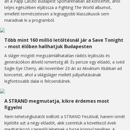
án a Papp László Budapest Sportarénában ad koncertet, ahol
teljes egészében eljátssza a Fighting The World albumot,
emellett természetesen a legnagyobb klasszikusok sem
maradnak ki a programból.
Több mint 160 millió letöltésnál jár a Save Tonight
– most élőben hallhatjuk Budapesten
A sláger mögött megszámlálhatatlan rádiós lejátszás és
generációkon átívelő ismertség áll. És persze egy előadó, a svéd
Eagle-Eye Cherry, aki november 23-án az Akvárium Klubban ad
koncertet, ahol a világsláger mellett pályafutásának
legfontosabb dalai is felcsendülnek.
A STRAND megmutatja, kikre érdemes most
figyelni
Nem tehetségkutatót indított a STRAND Fesztivál, hanem ismét
kijelölte azt a négy előadót, akik szerintük a következő évek
meghatározó szereplői lehetnek a hazai könnyűzenében. A