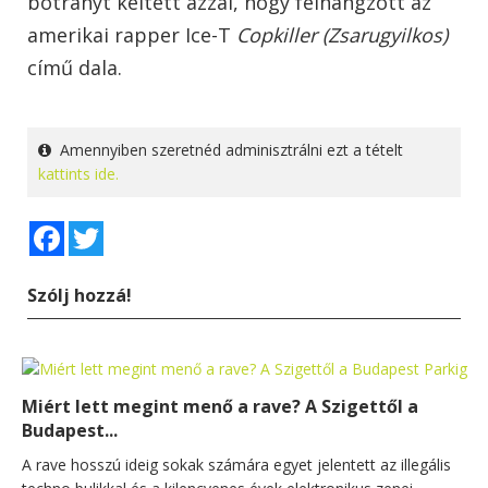
botrányt keltett azzal, hogy felhangzott az
amerikai rapper Ice-T
Copkiller (Zsarugyilkos)
című dala.
Amennyiben szeretnéd adminisztrálni ezt a tételt
kattints ide.
Facebook
Twitter
Szólj hozzá!
Miért lett megint menő a rave? A Szigettől a
Budapest...
A rave hosszú ideig sokak számára egyet jelentett az illegális