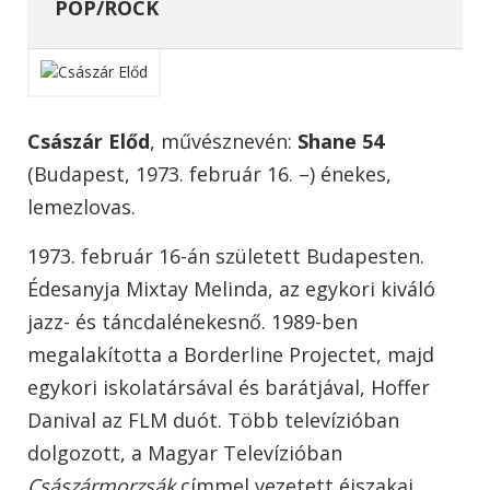
POP/ROCK
Császár Előd
, művésznevén:
Shane 54
(Budapest, 1973. február 16. –) énekes,
lemezlovas.
1973. február 16-án született Budapesten.
Édesanyja Mixtay Melinda, az egykori kiváló
jazz- és táncdalénekesnő. 1989-ben
megalakította a Borderline Projectet, majd
egykori iskolatársával és barátjával, Hoffer
Danival az FLM duót. Több televízióban
dolgozott, a Magyar Televízióban
Császármorzsák
címmel vezetett éjszakai