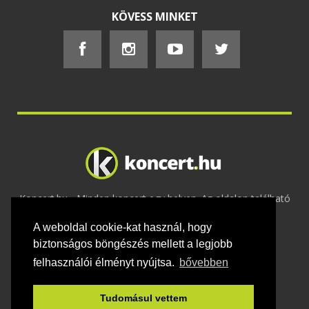
KÖVESS MINKET
Koncert.hu - Minden koncert egy helyen. Az oldalon található
tartalmakat szerzői jogok védik © 2002 -
A weboldal cookie-kat használ, hogy
2020
Adatvédelem
-
ÁSZF
-
Felhasználási
feltételek
-
Webmaster
-
Kapcsolat és üzenet küldés
biztonságos böngészés mellett a legjobb
felhasználói élményt nyújtsa.
bővebben
Tudomásul vettem