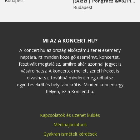
Budapest
j(A)zz! | Pongracz &#8211;...
Budapest
MI AZ A KONCERT.HU?
A Koncert.hu az ország elsőszámú zenei esemény
naptára. Itt minden közelgő eseményt, koncertet,
fesztivált megtalálsz, amikre akár azonnal jegyet is
vásárolhatsz! A koncertek mellett zenei híreket is
olvashatsz, továbbá mindent megtudhatsz
együttesekről és helyszínekről is. Minden koncert egy
helyen, ez a Koncert.hu.
Kapcsolatok és üzenet küldés
Médiaajánlatunk
Gyakran ismételt kérdések