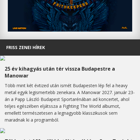
FRISS ZENEI HÍREK
25 év kihagyás után tér vissza Budapestre a
Manowar
Több mint két évtized után ismét Budapesten lép fel a heavy
metal egyik legismertebb zenekara. A Manowar 2027. január 23-
án a Papp László Budapest Sportarénában ad koncertet, ahol
teljes egészében eljátssza a Fighting The World albumot,
emellett természetesen a legnagyobb klasszikusok sem
maradnak ki a programból.