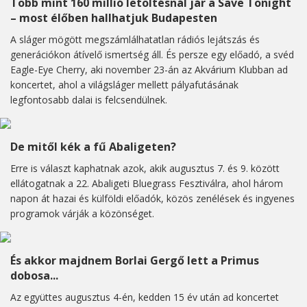
Több mint 160 millió letöltésnál jár a Save Tonight
– most élőben hallhatjuk Budapesten
A sláger mögött megszámlálhatatlan rádiós lejátszás és
generációkon átívelő ismertség áll. És persze egy előadó, a svéd
Eagle-Eye Cherry, aki november 23-án az Akvárium Klubban ad
koncertet, ahol a világsláger mellett pályafutásának
legfontosabb dalai is felcsendülnek.
De mitől kék a fű Abaligeten?
Erre is választ kaphatnak azok, akik augusztus 7. és 9. között
ellátogatnak a 22. Abaligeti Bluegrass Fesztiválra, ahol három
napon át hazai és külföldi előadók, közös zenélések és ingyenes
programok várják a közönséget.
És akkor majdnem Borlai Gergő lett a Primus
dobosa...
Az együttes augusztus 4-én, kedden 15 év után ad koncertet