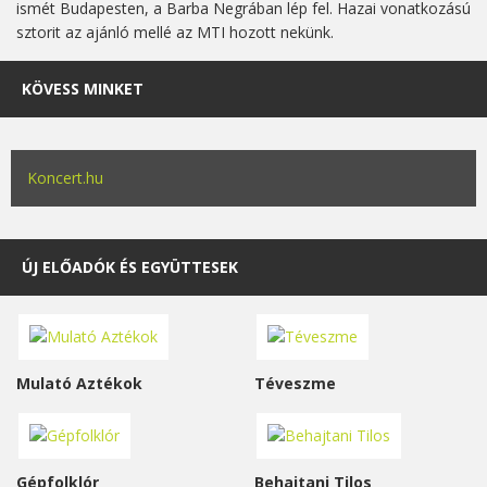
ismét Budapesten, a Barba Negrában lép fel. Hazai vonatkozású
sztorit az ajánló mellé az MTI hozott nekünk.
KÖVESS MINKET
Koncert.hu
ÚJ ELŐADÓK ÉS EGYÜTTESEK
Mulató Aztékok
Téveszme
Gépfolklór
Behajtani Tilos