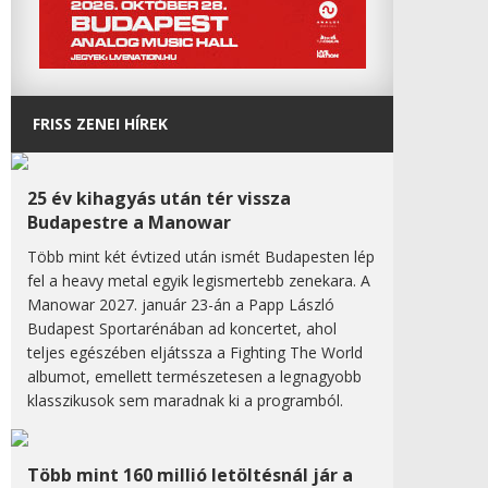
FRISS ZENEI HÍREK
25 év kihagyás után tér vissza
Budapestre a Manowar
Több mint két évtized után ismét Budapesten lép
fel a heavy metal egyik legismertebb zenekara. A
Manowar 2027. január 23-án a Papp László
Budapest Sportarénában ad koncertet, ahol
teljes egészében eljátssza a Fighting The World
albumot, emellett természetesen a legnagyobb
klasszikusok sem maradnak ki a programból.
Több mint 160 millió letöltésnál jár a