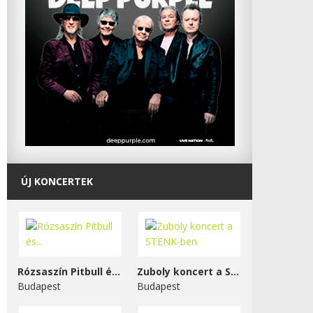
ÚJ KONCERTEK
Rózsaszín Pitbull és...
Zuboly koncert a STENK-ben
Budapest
Budapest