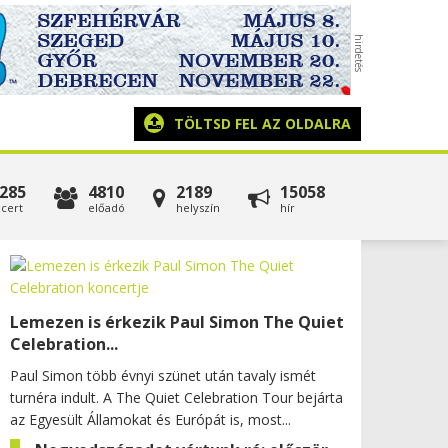
TÖLTSD FEL AZ OLDALRA
285
4810
2189
15058
cert
előadó
helyszín
hír
Lemezen is érkezik Paul Simon The Quiet
Celebration...
Paul Simon több évnyi szünet után tavaly ismét
turnéra indult. A The Quiet Celebration Tour bejárta
az Egyesült Államokat és Európát is, most...