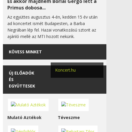
És akkor majdnem Borlai Gergő lett a
Primus dobosa...
Az együttes augusztus 4-én, kedden 15 év után
ad koncertet ismét Budapesten, a Barba
Negrában lép fel. Hazai vonatkozású sztorit az
ajánló mellé az MTI hozott nekünk.
KÖVESS MINKET
Koncert.hu
ÚJ ELŐADÓK
ÉS
EGYÜTTESEK
Mulató Aztékok
Téveszme