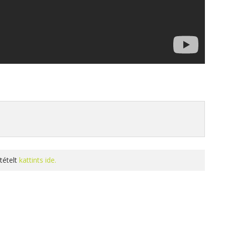
tételt
kattints ide.