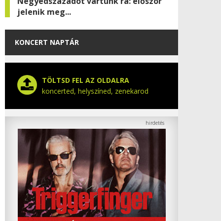
Negyedszázadot vártunk rá: először
jelenik meg...
KONCERT NAPTÁR
TÖLTSD FEL AZ OLDALRA
koncerted, helyszíned, zenekarod