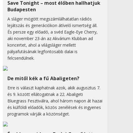
Save Tonight – most élőben hallhatjuk
Budapesten
A sláger mögött megszámlálhatatlan rádiós
lejátszás és generációkon átívelő ismertség áll.
És persze egy előadó, a svéd Eagle-Eye Cherry,
aki november 23-án az Akvárium Klubban ad
koncertet, ahol a világsláger mellett
pályafutásának legfontosabb dalai is
felcsendülnek.
De mitől kék a fű Abaligeten?
Erre is választ kaphatnak azok, akik augusztus 7.
és 9. között ellátogatnak a 22. Abaligeti
Bluegrass Fesztiválra, ahol három napon át hazai
és külföldi előadók, közös zenélések és ingyenes
programok várják a közönséget.