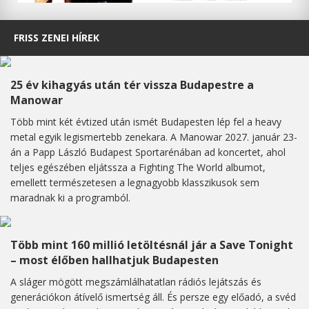
FRISS ZENEI HÍREK
25 év kihagyás után tér vissza Budapestre a
Manowar
Több mint két évtized után ismét Budapesten lép fel a heavy
metal egyik legismertebb zenekara. A Manowar 2027. január 23-
án a Papp László Budapest Sportarénában ad koncertet, ahol
teljes egészében eljátssza a Fighting The World albumot,
emellett természetesen a legnagyobb klasszikusok sem
maradnak ki a programból.
Több mint 160 millió letöltésnál jár a Save Tonight
– most élőben hallhatjuk Budapesten
A sláger mögött megszámlálhatatlan rádiós lejátszás és
generációkon átívelő ismertség áll. És persze egy előadó, a svéd