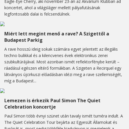
Eagle-Eye Cherry, aki november 23-án az Akvárium Klubban ad
koncertet, ahol a világsláger mellett pályafutásának
legfontosabb dalai is felcsendülnek.
Miért lett megint menő a rave? A Szigettől a
Budapest Parkig
A rave hosszú ideig sokak számára egyet jelentett az illegális
techno bulikkal és a kilencvenes évek elektronikus zenei
szubkultúrájával. Most azonban ismét reflektorfénybe került –
ráadásul egészen eltérő formákban. A Szigeten a Recirquel egy
látványos újcirkuszi előadásban idézi meg a rave szellemiségét,
míg a Budapest...
Lemezen is érkezik Paul Simon The Quiet
Celebration koncertje
Paul Simon több évnyi szünet után tavaly ismét turnéra indult. A
The Quiet Celebration Tour bejárta az Egyesült Államokat és
Európát is, most pedig többféle kiadványon is megjelenik a