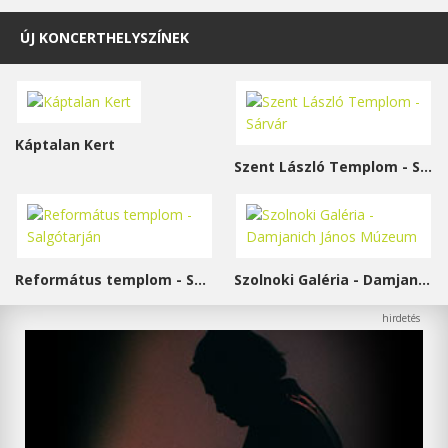
ÚJ KONCERTHELYSZÍNEK
Káptalan Kert
Szent László Templom - Sárvár
Református templom - Salgótarján
Szolnoki Galéria - Damjanich János Múzeum