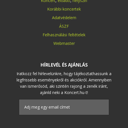
Koncert
,
előadó
,
helyszín
Korábbi koncertek
Adatvédelem
ÁSZF
Felhasználási feltételek
Webmaster
HÍRLEVÉL ÉS AJÁNLÁS
Iratkozz fel hírlevelünkre, hogy tájékoztathassunk a
legfrissebb eseményekről és akciókról. Amennyiben
van ismerősöd, aki szintén rajong a zenék iránt,
ajánld neki a Koncert.hu-t!