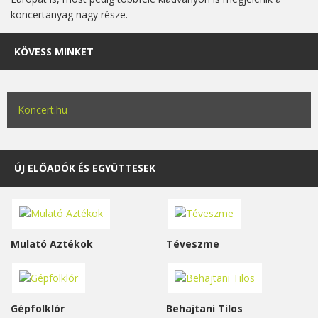
koncertanyag nagy része.
KÖVESS MINKET
Koncert.hu
ÚJ ELŐADÓK ÉS EGYÜTTESEK
Mulató Aztékok
Téveszme
Gépfolklór
Behajtani Tilos