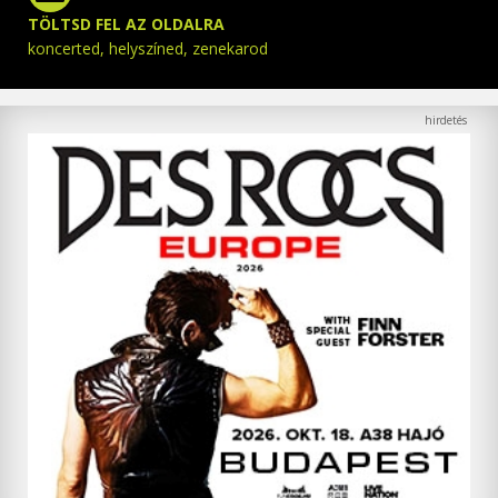
TÖLTSD FEL AZ OLDALRA
koncerted, helyszíned, zenekarod