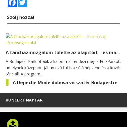
Facebook
Twitter
Szólj hozzá!
A táncházmozgalom túlélte az alapítóit – és ma...
A Budapest Park ötödik alkalommal rendezi meg a FolkParkot,
amelynek középpontjában ezúttal is az élő népzene és a közös
tánc áll. A program...
A Depeche Mode dobosa visszatér Budapestre
KONCERT NAPTÁR