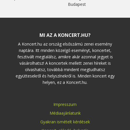
Budapest
MI AZ A KONCERT.HU?
A Koncert.hu az ország elsőszámú zenei esemény
naptára. Itt minden közelgő eseményt, koncertet,
fesztivált megtalálsz, amikre akár azonnal jegyet is
vásárolhatsz! A koncertek mellett zenei híreket is
olvashatsz, továbbá mindent megtudhatsz
együttesekről és helyszínekről is. Minden koncert egy
helyen, ez a Koncert.hu.
Impresszum
Médiaajánlatunk
Gyakran ismételt kérdések