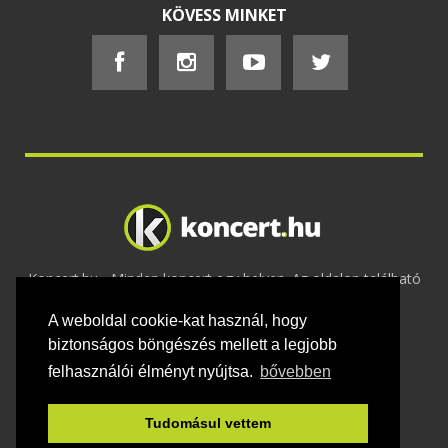
KÖVESS MINKET
Koncert.hu - Minden koncert egy helyen. Az oldalon található
tartalmakat szerzői jogok védik © 2002 -
A weboldal cookie-kat használ, hogy
2020
Adatvédelem
-
ÁSZF
-
Felhasználási
feltételek
-
Webmaster
-
Kapcsolat és üzenet küldés
biztonságos böngészés mellett a legjobb
felhasználói élményt nyújtsa.
bővebben
Tudomásul vettem