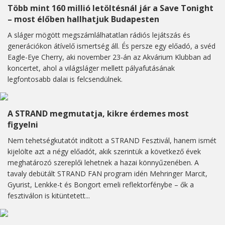
Több mint 160 millió letöltésnál jár a Save Tonight
– most élőben hallhatjuk Budapesten
A sláger mögött megszámlálhatatlan rádiós lejátszás és
generációkon átívelő ismertség áll. És persze egy előadó, a svéd
Eagle-Eye Cherry, aki november 23-án az Akvárium Klubban ad
koncertet, ahol a világsláger mellett pályafutásának
legfontosabb dalai is felcsendülnek.
A STRAND megmutatja, kikre érdemes most
figyelni
Nem tehetségkutatót indított a STRAND Fesztivál, hanem ismét
kijelölte azt a négy előadót, akik szerintük a következő évek
meghatározó szereplői lehetnek a hazai könnyűzenében. A
tavaly debütált STRAND FAN program idén Mehringer Marcit,
Gyurist, Lenkke-t és Bongort emeli reflektorfénybe – ők a
fesztiválon is kitüntetett...