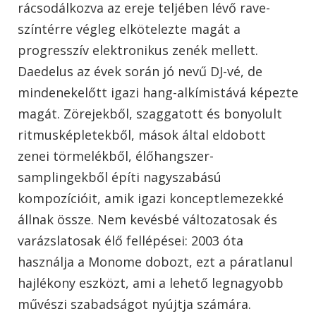
rácsodálkozva az ereje teljében lévő rave-
színtérre végleg elkötelezte magát a
progresszív elektronikus zenék mellett.
Daedelus az évek során jó nevű DJ-vé, de
mindenekelőtt igazi hang-alkímistává képezte
magát. Zörejekből, szaggatott és bonyolult
ritmusképletekből, mások által eldobott
zenei törmelékből, élőhangszer-
samplingekből építi nagyszabású
kompozícióit, amik igazi konceptlemezekké
állnak össze. Nem kevésbé változatosak és
varázslatosak élő fellépései: 2003 óta
használja a Monome dobozt, ezt a páratlanul
hajlékony eszközt, ami a lehető legnagyobb
művészi szabadságot nyújtja számára.