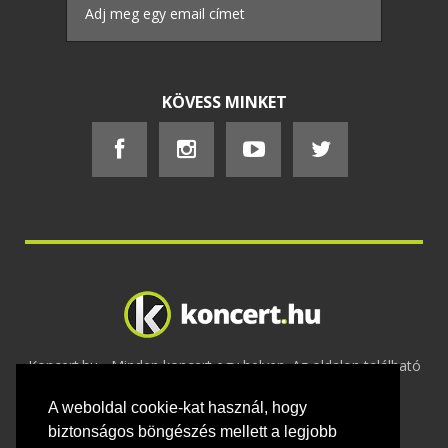
KÖVESS MINKET
Koncert.hu - Minden koncert egy helyen. Az oldalon található
tartalmakat szerzői jogok védik © 2002 -
A weboldal cookie-kat használ, hogy
2020
Adatvédelem
-
ÁSZF
-
Felhasználási
feltételek
-
Webmaster
-
Kapcsolat és üzenet küldés
biztonságos böngészés mellett a legjobb