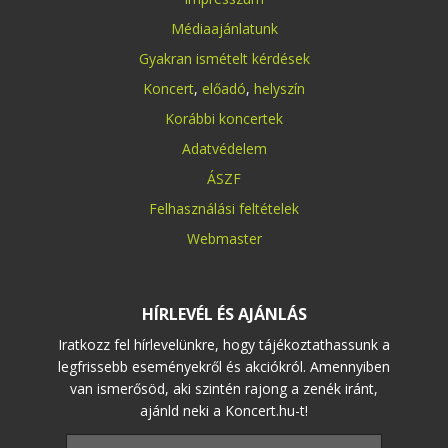
Médiaajánlatunk
Gyakran ismételt kérdések
Koncert
,
előadó
,
helyszín
Korábbi koncertek
Adatvédelem
ÁSZF
Felhasználási feltételek
Webmaster
HÍRLEVÉL ÉS AJÁNLÁS
Iratkozz fel hírlevelünkre, hogy tájékoztathassunk a
legfrissebb eseményekről és akciókról. Amennyiben
van ismerősöd, aki szintén rajong a zenék iránt,
ajánld neki a Koncert.hu-t!