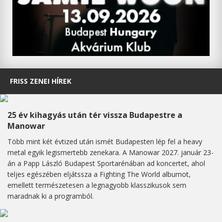
FRISS ZENEI HÍREK
25 év kihagyás után tér vissza Budapestre a
Manowar
Több mint két évtized után ismét Budapesten lép fel a heavy
metal egyik legismertebb zenekara. A Manowar 2027. január 23-
án a Papp László Budapest Sportarénában ad koncertet, ahol
teljes egészében eljátssza a Fighting The World albumot,
emellett természetesen a legnagyobb klasszikusok sem
maradnak ki a programból.