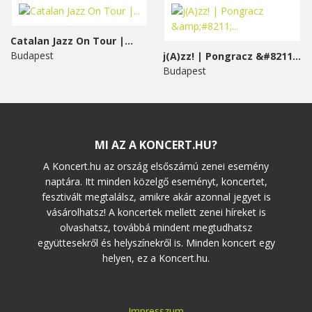
Catalan Jazz On Tour |...
Budapest
j(A)zz! | Pongracz &#8211;...
Budapest
MI AZ A KONCERT.HU?
A Koncert.hu az ország elsőszámú zenei esemény
naptára. Itt minden közelgő eseményt, koncertet,
fesztivált megtalálsz, amikre akár azonnal jegyet is
vásárolhatsz! A koncertek mellett zenei híreket is
olvashatsz, továbbá mindent megtudhatsz
együttesekről és helyszínekről is. Minden koncert egy
helyen, ez a Koncert.hu.
Impresszum