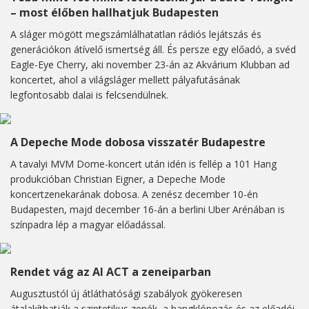
– most élőben hallhatjuk Budapesten
A sláger mögött megszámlálhatatlan rádiós lejátszás és
generációkon átívelő ismertség áll. És persze egy előadó, a svéd
Eagle-Eye Cherry, aki november 23-án az Akvárium Klubban ad
koncertet, ahol a világsláger mellett pályafutásának
legfontosabb dalai is felcsendülnek.
A Depeche Mode dobosa visszatér Budapestre
A tavalyi MVM Dome-koncert után idén is fellép a 101 Hang
produkcióban Christian Eigner, a Depeche Mode
koncertzenekarának dobosa. A zenész december 10-én
Budapesten, majd december 16-án a berlini Uber Arénában is
színpadra lép a magyar előadással.
Rendet vág az AI ACT a zeneiparban
Augusztustól új átláthatósági szabályok gyökeresen
átalakíthatják a szintetikus zenék, a hangklónozás és az előadói