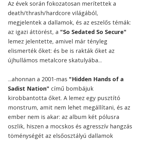
Az évek során fokozatosan merítettek a
death/thrash/hardcore világából,
megjelentek a dallamok, és az eszelős témák:
az igazi áttörést, a
"So Sedated So Secure"
lemez jelentette, amivel már tényleg
elismerték őket: és be is rakták őket az
újhullámos metalcore skatulyába...
...ahonnan a 2001-mas
"Hidden Hands of a
Sadist Nation"
című bombájuk
kirobbantotta őket. A lemez egy pusztító
monstrum, amit nem lehet megállítani, és az
ember nem is akar: az album két pólusra
oszlik, hiszen a mocskos és agresszív hangzás
töménységét az elsőosztályú dallamok