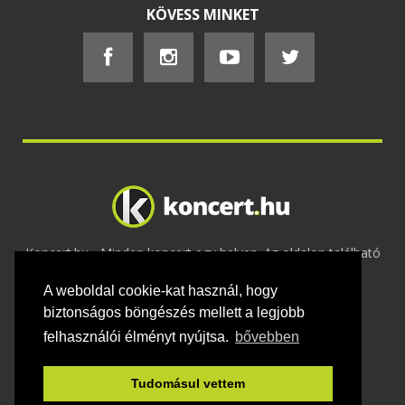
KÖVESS MINKET
Koncert.hu - Minden koncert egy helyen. Az oldalon található
tartalmakat szerzői jogok védik © 2002 -
A weboldal cookie-kat használ, hogy
2020
Adatvédelem
-
ÁSZF
-
Felhasználási
feltételek
-
Webmaster
-
Kapcsolat és üzenet küldés
biztonságos böngészés mellett a legjobb
felhasználói élményt nyújtsa.
bővebben
Tudomásul vettem