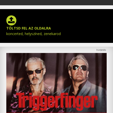
TÖLTSD FEL AZ OLDALRA
koncerted, helyszíned, zenekarod