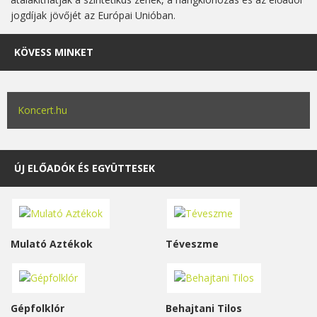
jogdíjak jövőjét az Európai Unióban.
KÖVESS MINKET
Koncert.hu
ÚJ ELŐADÓK ÉS EGYÜTTESEK
Mulató Aztékok
Téveszme
Gépfolklór
Behajtani Tilos