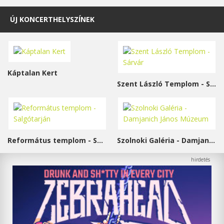
ÚJ KONCERTHELYSZÍNEK
Káptalan Kert
Szent László Templom - Sárvár
Református templom - Salgótarján
Szolnoki Galéria - Damjanich János Múzeum