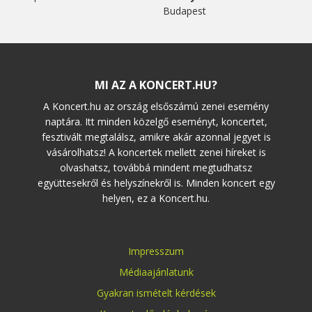
Budapest
MI AZ A KONCERT.HU?
A Koncert.hu az ország elsőszámú zenei esemény
naptára. Itt minden közelgő eseményt, koncertet,
fesztivált megtalálsz, amikre akár azonnal jegyet is
vásárolhatsz! A koncertek mellett zenei híreket is
olvashatsz, továbbá mindent megtudhatsz
együttesekről és helyszínekről is. Minden koncert egy
helyen, ez a Koncert.hu.
Impresszum
Médiaajánlatunk
Gyakran ismételt kérdések