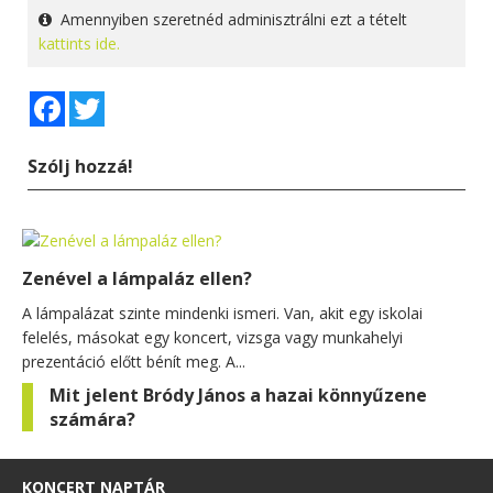
Amennyiben szeretnéd adminisztrálni ezt a tételt
kattints ide.
Facebook
Twitter
Szólj hozzá!
Zenével a lámpaláz ellen?
A lámpalázat szinte mindenki ismeri. Van, akit egy iskolai
felelés, másokat egy koncert, vizsga vagy munkahelyi
prezentáció előtt bénít meg. A...
Mit jelent Bródy János a hazai könnyűzene
számára?
KONCERT NAPTÁR