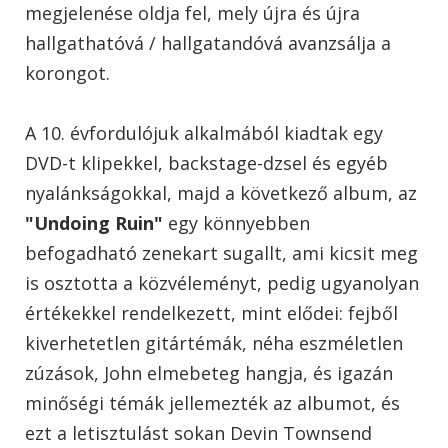
megjelenése oldja fel, mely újra és újra
hallgathatóvá / hallgatandóvá avanzsálja a
korongot.
A 10. évfordulójuk alkalmából kiadtak egy
DVD-t klipekkel, backstage-dzsel és egyéb
nyalánkságokkal, majd a következő album, az
"Undoing Ruin"
egy könnyebben
befogadható zenekart sugallt, ami kicsit meg
is osztotta a közvéleményt, pedig ugyanolyan
értékekkel rendelkezett, mint elődei: fejből
kiverhetetlen gitártémák, néha eszméletlen
zúzások, John elmebeteg hangja, és igazán
minőségi témák jellemezték az albumot, és
ezt a letisztulást sokan Devin Townsend