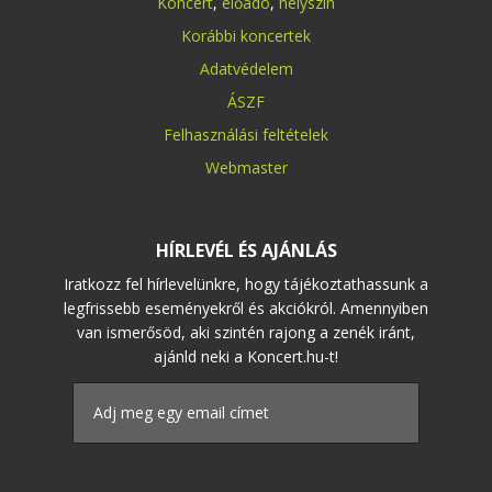
Koncert
,
előadó
,
helyszín
Korábbi koncertek
Adatvédelem
ÁSZF
Felhasználási feltételek
Webmaster
HÍRLEVÉL ÉS AJÁNLÁS
Iratkozz fel hírlevelünkre, hogy tájékoztathassunk a
legfrissebb eseményekről és akciókról. Amennyiben
van ismerősöd, aki szintén rajong a zenék iránt,
ajánld neki a Koncert.hu-t!