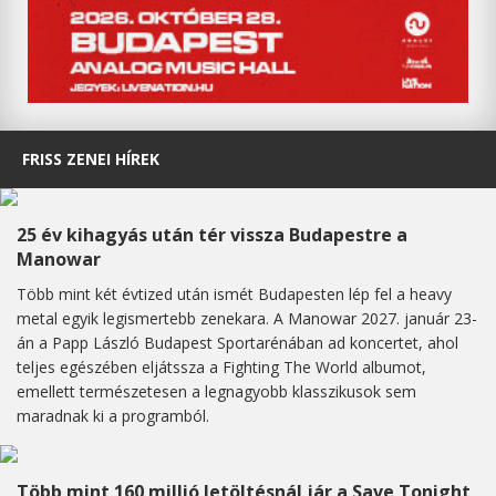
FRISS ZENEI HÍREK
25 év kihagyás után tér vissza Budapestre a
Manowar
Több mint két évtized után ismét Budapesten lép fel a heavy
metal egyik legismertebb zenekara. A Manowar 2027. január 23-
án a Papp László Budapest Sportarénában ad koncertet, ahol
teljes egészében eljátssza a Fighting The World albumot,
emellett természetesen a legnagyobb klasszikusok sem
maradnak ki a programból.
Több mint 160 millió letöltésnál jár a Save Tonight