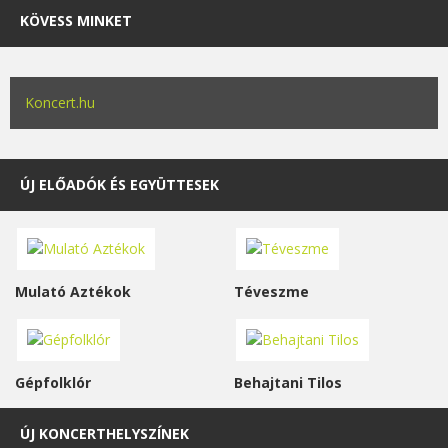
KÖVESS MINKET
Koncert.hu
ÚJ ELŐADÓK ÉS EGYÜTTESEK
Mulató Aztékok
Téveszme
Gépfolklór
Behajtani Tilos
ÚJ KONCERTHELYSZÍNEK