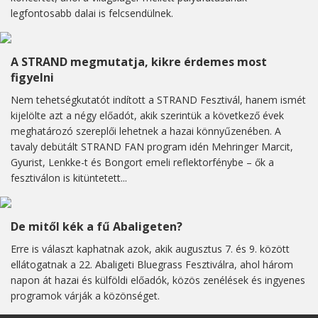
legfontosabb dalai is felcsendülnek.
A STRAND megmutatja, kikre érdemes most
figyelni
Nem tehetségkutatót indított a STRAND Fesztivál, hanem ismét
kijelölte azt a négy előadót, akik szerintük a következő évek
meghatározó szereplői lehetnek a hazai könnyűzenében. A
tavaly debütált STRAND FAN program idén Mehringer Marcit,
Gyurist, Lenkke-t és Bongort emeli reflektorfénybe – ők a
fesztiválon is kitüntetett...
De mitől kék a fű Abaligeten?
Erre is választ kaphatnak azok, akik augusztus 7. és 9. között
ellátogatnak a 22. Abaligeti Bluegrass Fesztiválra, ahol három
napon át hazai és külföldi előadók, közös zenélések és ingyenes
programok várják a közönséget.