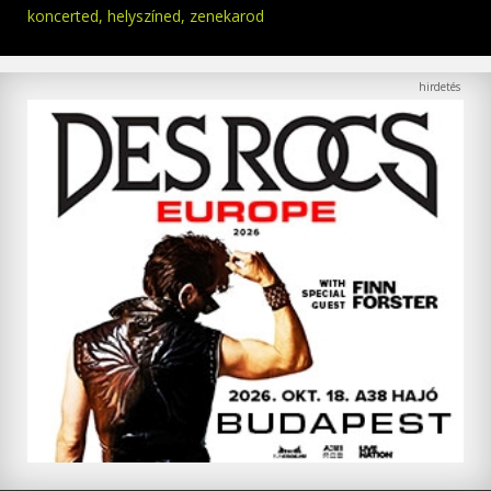
koncerted, helyszíned, zenekarod