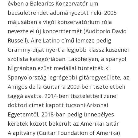
évben a Balearics Konzervatórium
becsületrendet adományozott neki. 2005
májusában a vigói konzervatórium róla
nevezte el új koncerttermét (Auditorio David
Russell), Aire Latino című lemeze pedig
Grammy-díjat nyert a legjobb klasszikuszenei
szólista kategóriában. Lakóhelyén, a spanyol
Nigránban ezüst medállal tüntették ki.
Spanyolország legrégebbi gitáregyesülete, az
Amigos de la Guitarra 2009-ben tiszteletbeli
taggá avatta. 2014-ben tiszteletbeli zenei
doktori címet kapott tucsoni Arizonai
Egyetemtől, 2018-ban pedig ünnepélyes
keretek között bekerült az Amerikai Gitár
Alapítvány (Guitar Foundation of Amerika)