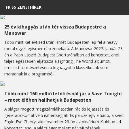
FRISS ZENEI HÍREK
25 év kihagyás után tér vissza Budapestre a
Manowar
Több mint két évtized után ismét Budapesten lép fel a heavy
metal egyik legismertebb zenekara. A Manowar 2027. január 23-
án a Papp László Budapest Sportarénában ad koncertet, ahol
teljes egészében eljátssza a Fighting The World albumot,
emellett természetesen a legnagyobb klasszikusok sem
maradnak ki a programból.
Több mint 160 millió letöltésnál jár a Save Tonight
– most élőben hallhatjuk Budapesten
A sláger mögött megszámlálhatatlan rádiós lejátszás és
generációkon átívelő ismertség áll. És persze egy előadó, a svéd
Eagle-Eye Cherry, aki november 23-án az Akvárium Klubban ad
koncertet, ahol a világsláger mellett pályafutásának