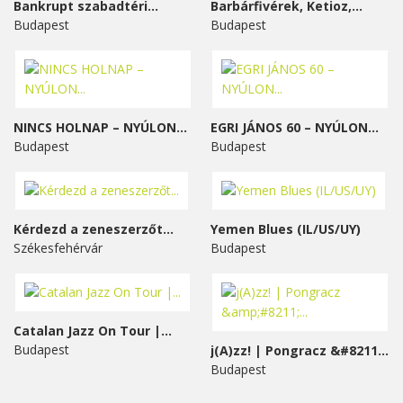
Bankrupt szabadtéri...
Barbárfivérek, Ketioz,...
Budapest
Budapest
NINCS HOLNAP – NYÚLON...
EGRI JÁNOS 60 – NYÚLON...
Budapest
Budapest
Kérdezd a zeneszerzőt...
Yemen Blues (IL/US/UY)
Székesfehérvár
Budapest
Catalan Jazz On Tour |...
Budapest
j(A)zz! | Pongracz &#8211;...
Budapest