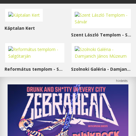
Káptalan Kert
Szent László Templom - Sárvár
Református templom - Salgótarján
Szolnoki Galéria - Damjanich János Múzeum