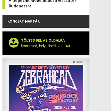
A Depeche Mode dobosa visszatér
Budapestre
KONCERT NAPTÁR
TÖLTSD FEL AZ OLDALRA
koncerted, helyszíned, zenekarod