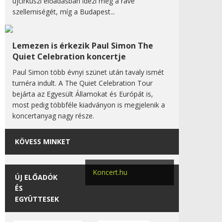
újcirkuszi előadásban idézi meg a rave
szellemiségét, míg a Budapest...
Lemezen is érkezik Paul Simon The
Quiet Celebration koncertje
Paul Simon több évnyi szünet után tavaly ismét
turnéra indult. A The Quiet Celebration Tour
bejárta az Egyesült Államokat és Európát is,
most pedig többféle kiadványon is megjelenik a
koncertanyag nagy része.
KÖVESS MINKET
Koncert.hu
ÚJ ELŐADÓK
ÉS
EGYÜTTESEK