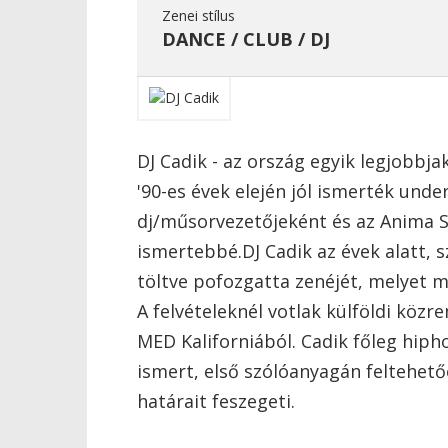
Zenei stílus
DANCE / CLUB / DJ
DJ Cadik - az ország egyik legjobbj
'90-es évek elején jól ismerték und
dj/műsorvezetőjeként és az Anima S
ismertebbé.DJ Cadik az évek alatt, 
töltve pofozgatta zenéjét, melyet 
A felvételeknél votlak külföldi közr
MED Kaliforniából. Cadik főleg hip
ismert, első szólóanyagán feltehet
határait feszegeti.