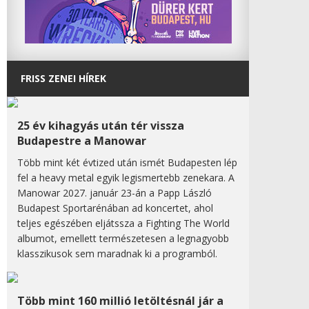
FRISS ZENEI HÍREK
25 év kihagyás után tér vissza
Budapestre a Manowar
Több mint két évtized után ismét Budapesten lép
fel a heavy metal egyik legismertebb zenekara. A
Manowar 2027. január 23-án a Papp László
Budapest Sportarénában ad koncertet, ahol
teljes egészében eljátssza a Fighting The World
albumot, emellett természetesen a legnagyobb
klasszikusok sem maradnak ki a programból.
Több mint 160 millió letöltésnál jár a