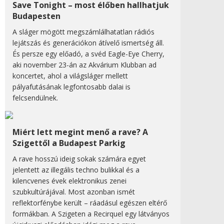
Save Tonight – most élőben hallhatjuk
Budapesten
A sláger mögött megszámlálhatatlan rádiós
lejátszás és generációkon átívelő ismertség áll.
És persze egy előadó, a svéd Eagle-Eye Cherry,
aki november 23-án az Akvárium Klubban ad
koncertet, ahol a világsláger mellett
pályafutásának legfontosabb dalai is
felcsendülnek.
Miért lett megint menő a rave? A
Szigettől a Budapest Parkig
A rave hosszú ideig sokak számára egyet
jelentett az illegális techno bulikkal és a
kilencvenes évek elektronikus zenei
szubkultúrájával. Most azonban ismét
reflektorfénybe került – ráadásul egészen eltérő
formákban. A Szigeten a Recirquel egy látványos