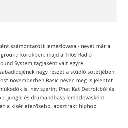
aként számontarott lemezlovasa - nevét már a
erground körökben, majd a Tilos Rádió
ound System tagjaként vált egyre
szabadidejének nagy részét a stúdió sötétjében
most novemberben Basic néven meg is jelentet.
eműködők is, név szerint Phat Kat Detroitból és
hop, jungle és drumandbass lemezlovasként
ően a kísérletezősebb, absztrakt hiphop