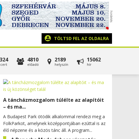
TÖLTSD FEL AZ OLDALRA
324
4810
2189
15062
cert
előadó
helyszín
hír
A táncházmozgalom túlélte az alapítóit
– és ma...
A Budapest Park ötödik alkalommal rendezi meg a
FolkParkot, amelynek középpontjában ezúttal is az
élő népzene és a közös tánc áll. A program...