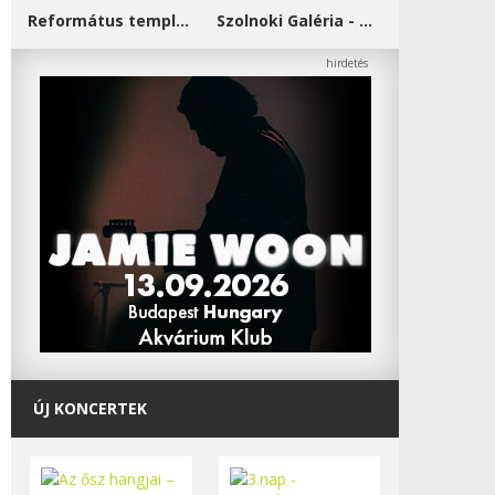
Református templom - Salgótarján
Szolnoki Galéria - Damjanich János Múzeum
ÚJ KONCERTEK