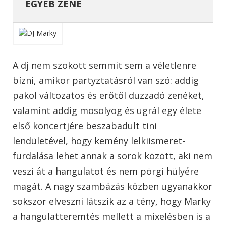
EGYÉB ZENE
A dj nem szokott semmit sem a véletlenre
bízni, amikor partyztatásról van szó: addig
pakol változatos és erőtől duzzadó zenéket,
valamint addig mosolyog és ugrál egy élete
első koncertjére beszabadult tini
lendületével, hogy kemény lelkiismeret-
furdalása lehet annak a sorok között, aki nem
veszi át a hangulatot és nem pörgi hülyére
magát. A nagy szambázás közben ugyanakkor
sokszor elveszni látszik az a tény, hogy Marky
a hangulatteremtés mellett a mixelésben is a