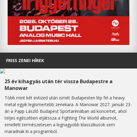
FRISS ZENEI HÍREK
25 év kihagyás után tér vissza Budapestre a
Manowar
Több mint két évtized után ismét Budapesten lép fel a heavy
metal egyik legismertebb zenekara. A Manowar 2027. január 23-
án a Papp László Budapest Sportarénában ad koncertet, ahol
teljes egészében eljátssza a Fighting The World albumot,
emellett természetesen a legnagyobb klasszikusok sem
maradnak ki a programból.