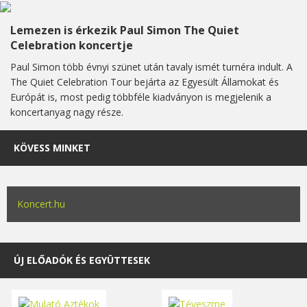
Lemezen is érkezik Paul Simon The Quiet
Celebration koncertje
Paul Simon több évnyi szünet után tavaly ismét turnéra indult. A
The Quiet Celebration Tour bejárta az Egyesült Államokat és
Európát is, most pedig többféle kiadványon is megjelenik a
koncertanyag nagy része.
KÖVESS MINKET
Koncert.hu
ÚJ ELŐADÓK ÉS EGYÜTTESEK