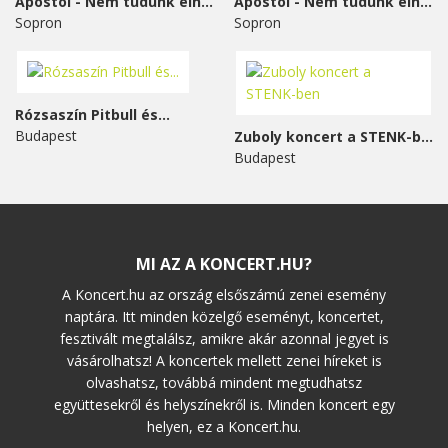
Apostol - Nem tudunk élni...
Apostol - Nem tudunk élni...
Sopron
Sopron
Rózsaszín Pitbull és...
Budapest
Zuboly koncert a STENK-ben
Budapest
MI AZ A KONCERT.HU?
A Koncert.hu az ország elsőszámú zenei esemény
naptára. Itt minden közelgő eseményt, koncertet,
fesztivált megtalálsz, amikre akár azonnal jegyet is
vásárolhatsz! A koncertek mellett zenei híreket is
olvashatsz, továbbá mindent megtudhatsz
együttesekről és helyszínekről is. Minden koncert egy
helyen, ez a Koncert.hu.