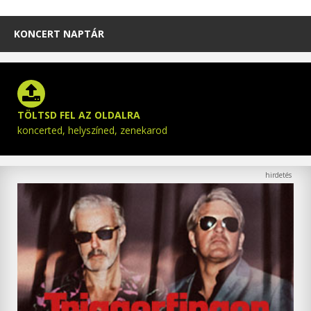
KONCERT NAPTÁR
TÖLTSD FEL AZ OLDALRA
koncerted, helyszíned, zenekarod