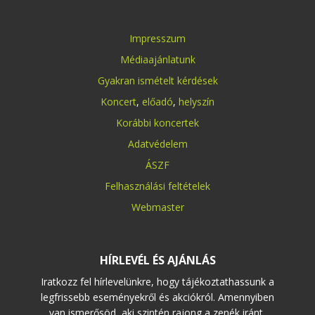
Impresszum
Médiaajánlatunk
Gyakran ismételt kérdések
Koncert
,
előadó
,
helyszín
Korábbi koncertek
Adatvédelem
ÁSZF
Felhasználási feltételek
Webmaster
HÍRLEVÉL ÉS AJÁNLÁS
Iratkozz fel hírlevelünkre, hogy tájékoztathassunk a
legfrissebb eseményekről és akciókról. Amennyiben
van ismerősöd, aki szintén rajong a zenék iránt,