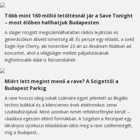
Több mint 160 millió letöltésnál jár a Save Tonight
– most élőben hallhatjuk Budapesten
A sláger mögött megszámlálhatatlan rádiós lejátszás és
generációkon átívelő ismertség áll. És persze egy előadó, a svéd
Eagle-Eye Cherry, aki november 23-án az Akvárium Klubban ad
koncertet, ahol a világsláger mellett pályafutásának
legfontosabb dalai is felcsendülnek.
Miért lett megint menő a rave? A Szigettől a
Budapest Parkig
A rave hosszú ideig sokak számára egyet jelentett az illegális
techno bulikkal és a kilencvenes évek elektronikus zenei
szubkultúrájával. Most azonban ismét reflektorfénybe került –
ráadásul egészen eltérő formákban. A Szigeten a Recirquel egy
látványos újcirkuszi előadásban idézi meg a rave szellemiségét,
míg a Budapest...