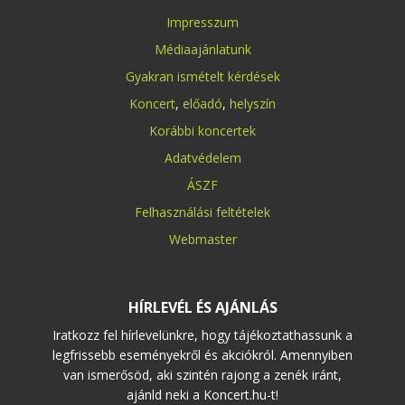
Impresszum
Médiaajánlatunk
Gyakran ismételt kérdések
Koncert
,
előadó
,
helyszín
Korábbi koncertek
Adatvédelem
ÁSZF
Felhasználási feltételek
Webmaster
HÍRLEVÉL ÉS AJÁNLÁS
Iratkozz fel hírlevelünkre, hogy tájékoztathassunk a
legfrissebb eseményekről és akciókról. Amennyiben
van ismerősöd, aki szintén rajong a zenék iránt,
ajánld neki a Koncert.hu-t!