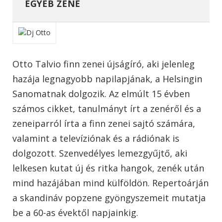
EGYÉB ZENE
Otto Talvio finn zenei újságíró, aki jelenleg
hazája legnagyobb napilapjának, a Helsingin
Sanomatnak dolgozik. Az elmúlt 15 évben
számos cikket, tanulmányt írt a zenéről és a
zeneiparról írta a finn zenei sajtó számára,
valamint a televíziónak és a rádiónak is
dolgozott. Szenvedélyes lemezgyűjtő, aki
lelkesen kutat új és ritka hangok, zenék után
mind hazájában mind külföldön. Repertoárján
a skandináv popzene gyöngyszemeit mutatja
be a 60-as évektől napjainkig.