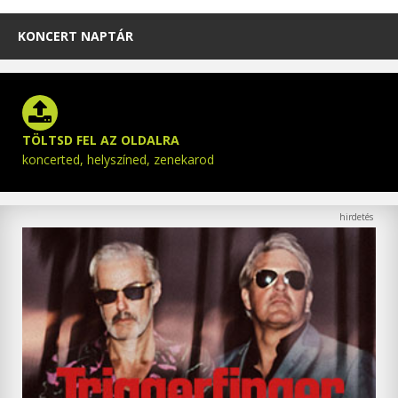
KONCERT NAPTÁR
TÖLTSD FEL AZ OLDALRA
koncerted, helyszíned, zenekarod