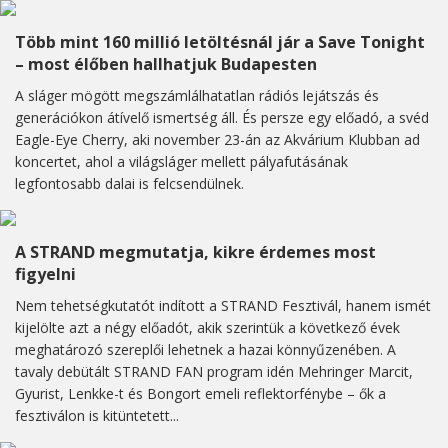
Több mint 160 millió letöltésnál jár a Save Tonight
– most élőben hallhatjuk Budapesten
A sláger mögött megszámlálhatatlan rádiós lejátszás és
generációkon átívelő ismertség áll. És persze egy előadó, a svéd
Eagle-Eye Cherry, aki november 23-án az Akvárium Klubban ad
koncertet, ahol a világsláger mellett pályafutásának
legfontosabb dalai is felcsendülnek.
A STRAND megmutatja, kikre érdemes most
figyelni
Nem tehetségkutatót indított a STRAND Fesztivál, hanem ismét
kijelölte azt a négy előadót, akik szerintük a következő évek
meghatározó szereplői lehetnek a hazai könnyűzenében. A
tavaly debütált STRAND FAN program idén Mehringer Marcit,
Gyurist, Lenkke-t és Bongort emeli reflektorfénybe – ők a
fesztiválon is kitüntetett...