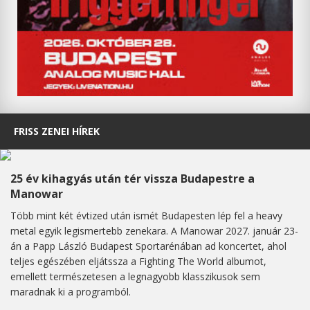
FRISS ZENEI HÍREK
25 év kihagyás után tér vissza Budapestre a
Manowar
Több mint két évtized után ismét Budapesten lép fel a heavy
metal egyik legismertebb zenekara. A Manowar 2027. január 23-
án a Papp László Budapest Sportarénában ad koncertet, ahol
teljes egészében eljátssza a Fighting The World albumot,
emellett természetesen a legnagyobb klasszikusok sem
maradnak ki a programból.