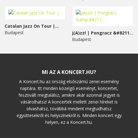
Catalan Jazz On Tour |...
Budapest
j(A)zz! | Pongracz &#8211;...
Budapest
MI AZ A KONCERT.HU?
A Koncert.hu az ország elsőszámú zenei esemény
naptára. Itt minden közelgő eseményt, koncertet,
fesztivált megtalálsz, amikre akár azonnal jegyet is
vásárolhatsz! A koncertek mellett zenei híreket is
olvashatsz, továbbá mindent megtudhatsz
együttesekről és helyszínekről is. Minden koncert egy
helyen, ez a Koncert.hu.