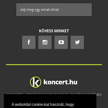
KÖVESS MINKET
Koncert.hu - Minden koncert egy helyen. Az oldalon található
tartalmakat szerzői jogok védik © 2002 -
A weboldal cookie-kat használ, hogy
2020
Adatvédelem
-
ÁSZF
-
Felhasználási