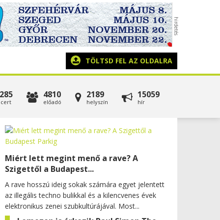
TÖLTSD FEL AZ OLDALRA
285
4810
2189
15059
cert
előadó
helyszín
hír
Miért lett megint menő a rave? A
Szigettől a Budapest...
A rave hosszú ideig sokak számára egyet jelentett
az illegális techno bulikkal és a kilencvenes évek
elektronikus zenei szubkultúrájával. Most...