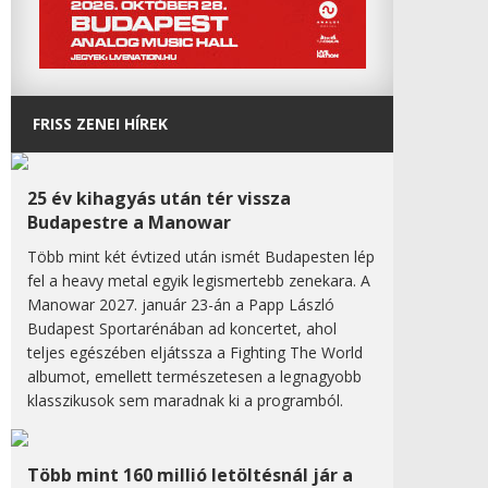
FRISS ZENEI HÍREK
25 év kihagyás után tér vissza
Budapestre a Manowar
Több mint két évtized után ismét Budapesten lép
fel a heavy metal egyik legismertebb zenekara. A
Manowar 2027. január 23-án a Papp László
Budapest Sportarénában ad koncertet, ahol
teljes egészében eljátssza a Fighting The World
albumot, emellett természetesen a legnagyobb
klasszikusok sem maradnak ki a programból.
Több mint 160 millió letöltésnál jár a