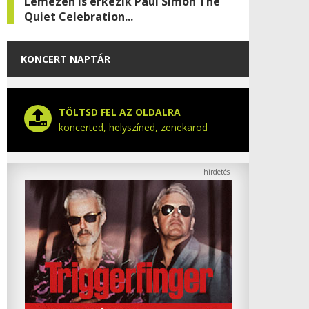
Lemezen is érkezik Paul Simon The
Quiet Celebration...
KONCERT NAPTÁR
TÖLTSD FEL AZ OLDALRA
koncerted, helyszíned, zenekarod