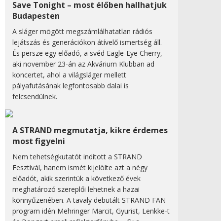
Save Tonight – most élőben hallhatjuk
Budapesten
A sláger mögött megszámlálhatatlan rádiós
lejátszás és generációkon átívelő ismertség áll.
És persze egy előadó, a svéd Eagle-Eye Cherry,
aki november 23-án az Akvárium Klubban ad
koncertet, ahol a világsláger mellett
pályafutásának legfontosabb dalai is
felcsendülnek.
A STRAND megmutatja, kikre érdemes
most figyelni
Nem tehetségkutatót indított a STRAND
Fesztivál, hanem ismét kijelölte azt a négy
előadót, akik szerintük a következő évek
meghatározó szereplői lehetnek a hazai
könnyűzenében. A tavaly debütált STRAND FAN
program idén Mehringer Marcit, Gyurist, Lenkke-t