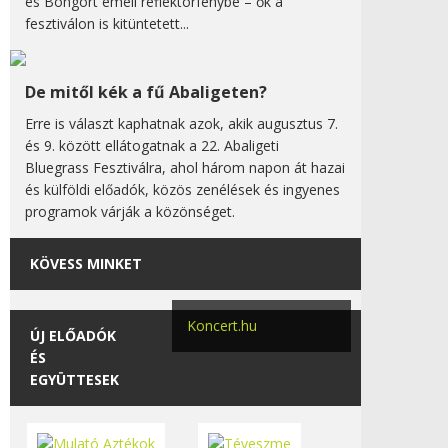
és Bongort emeli reflektorfénybe – ők a
fesztiválon is kitüntetett...
De mitől kék a fű Abaligeten?
Erre is választ kaphatnak azok, akik augusztus 7.
és 9. között ellátogatnak a 22. Abaligeti
Bluegrass Fesztiválra, ahol három napon át hazai
és külföldi előadók, közös zenélések és ingyenes
programok várják a közönséget.
KÖVESS MINKET
Koncert.hu
ÚJ ELŐADÓK
ÉS
EGYÜTTESEK