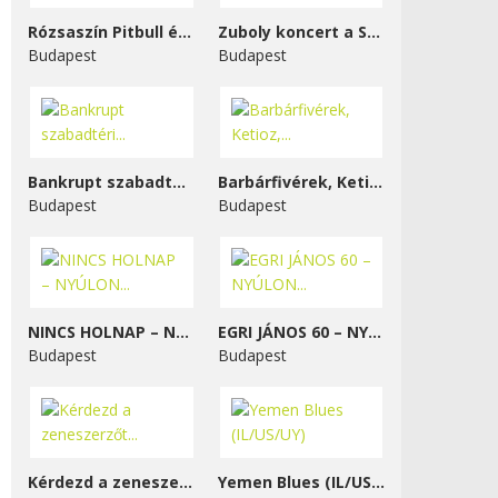
Rózsaszín Pitbull és...
Zuboly koncert a STENK-ben
Budapest
Budapest
Bankrupt szabadtéri...
Barbárfivérek, Ketioz,...
Budapest
Budapest
NINCS HOLNAP – NYÚLON...
EGRI JÁNOS 60 – NYÚLON...
Budapest
Budapest
Kérdezd a zeneszerzőt...
Yemen Blues (IL/US/UY)