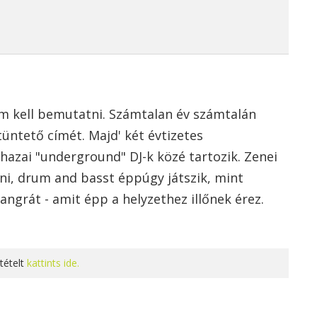
em kell bemutatni. Számtalan év számtalán
tüntető címét. Majd' két évtizetes
 hazai "underground" DJ-k közé tartozik. Zenei
ni, drum and basst éppúgy játszik, mint
angrát - amit épp a helyzethez illőnek érez.
tételt
kattints ide.