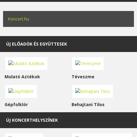
Koncert.hu
ÚJ ELŐADÓK ÉS EGYÜTTESEK
Mulató Aztékok
Téveszme
Gépfolklór
Behajtani Tilos
ÚJ KONCERTHELYSZÍNEK