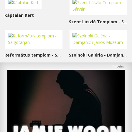
Káptalan Kert
Szent László Templom - Sárvár
Református templom - Salgótarján
Szolnoki Galéria - Damjanich János Múzeum