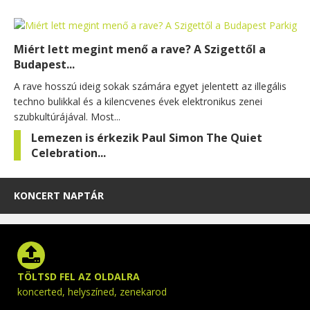
Miért lett megint menő a rave? A Szigettől a
Budapest...
A rave hosszú ideig sokak számára egyet jelentett az illegális
techno bulikkal és a kilencvenes évek elektronikus zenei
szubkultúrájával. Most...
Lemezen is érkezik Paul Simon The Quiet
Celebration...
KONCERT NAPTÁR
TÖLTSD FEL AZ OLDALRA
koncerted, helyszíned, zenekarod