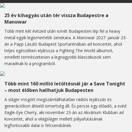
25 év kihagyás után tér vissza Budapestre a
Manowar
Több mint két évtized után ismét Budapesten lép fel a heavy
metal egyik legismertebb zenekara. A Manowar 2027. január 23-
án a Papp László Budapest Sportarénában ad koncertet, ahol
teljes egészében eljátssza a Fighting The World albumot,
emellett természetesen a legnagyobb klasszikusok sem
maradnak ki a programból.
Több mint 160 millió letöltésnál jár a Save Tonight
– most élőben hallhatjuk Budapesten
A sláger mögött megszámlálhatatlan rádiós lejátszás és
generációkon átívelő ismertség áll. És persze egy előadó, a svéd
Eagle-Eye Cherry, aki november 23-án az Akvárium Klubban ad
koncertet, ahol a világsláger mellett pályafutásának
legfontosabb dalai is felcsendülnek.