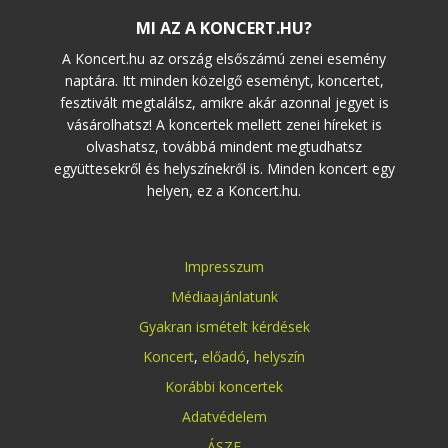
MI AZ A KONCERT.HU?
A Koncert.hu az ország elsőszámú zenei esemény
naptára. Itt minden közelgő eseményt, koncertet,
fesztivált megtalálsz, amikre akár azonnal jegyet is
vásárolhatsz! A koncertek mellett zenei híreket is
olvashatsz, továbbá mindent megtudhatsz
együttesekről és helyszínekről is. Minden koncert egy
helyen, ez a Koncert.hu.
Impresszum
Médiaajánlatunk
Gyakran ismételt kérdések
Koncert
,
előadó
,
helyszín
Korábbi koncertek
Adatvédelem
ÁSZF