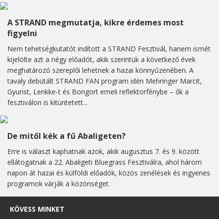
A STRAND megmutatja, kikre érdemes most
figyelni
Nem tehetségkutatót indított a STRAND Fesztivál, hanem ismét
kijelölte azt a négy előadót, akik szerintük a következő évek
meghatározó szereplői lehetnek a hazai könnyűzenében. A
tavaly debütált STRAND FAN program idén Mehringer Marcit,
Gyurist, Lenkke-t és Bongort emeli reflektorfénybe – ők a
fesztiválon is kitüntetett...
De mitől kék a fű Abaligeten?
Erre is választ kaphatnak azok, akik augusztus 7. és 9. között
ellátogatnak a 22. Abaligeti Bluegrass Fesztiválra, ahol három
napon át hazai és külföldi előadók, közös zenélések és ingyenes
programok várják a közönséget.
KÖVESS MINKET