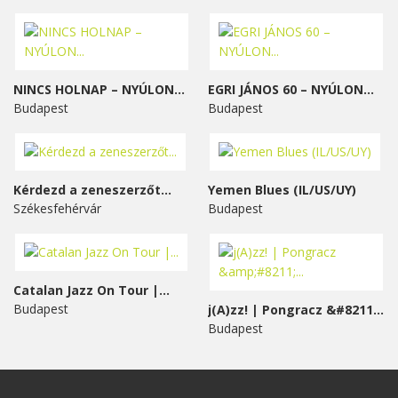
NINCS HOLNAP – NYÚLON...
EGRI JÁNOS 60 – NYÚLON...
Budapest
Budapest
Kérdezd a zeneszerzőt...
Yemen Blues (IL/US/UY)
Székesfehérvár
Budapest
Catalan Jazz On Tour |...
Budapest
j(A)zz! | Pongracz &#8211;...
Budapest