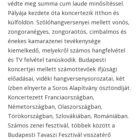
védte meg summa cum laude minősítéssel.
Pályája kezdete óta koncertezik itthon és
külföldön. Szólóhangversenyei mellett vonós,
zongoranégyes, zongoraötös, cimbalmos és
énekes kamarazenei tevékenysége
kiemelkedő, melyekről számos hangfelvétel
és TV felvétel tanúskodik. Budapesti
koncertjei mellett számottevőek ifjúsági
előadásai, vidéki hangversenysorozatai, két
ízben elnyerte a Soros Alapítvány ösztöndíját.
Koncertezett Franciaországban,
Németországban, Olaszországban,
Törökországban, Szlovákiában, Romániában.
Számos zenei fesztivál, többek között a
Budapesti Tavaszi Fesztivál visszatérő