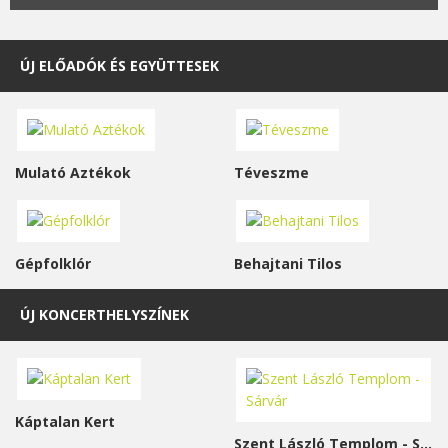
ÚJ ELŐADÓK ÉS EGYÜTTESEK
Mulató Aztékok
Téveszme
Gépfolklór
Behajtani Tilos
ÚJ KONCERTHELYSZÍNEK
Káptalan Kert
Szent László Templom - Sárvár