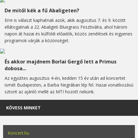
De mitől kék a fű Abaligeten?
Erre is választ kaphatnak azok, akik augusztus 7. és 9. között
ellátogatnak a 22. Abaligeti Bluegrass Fesztiválra, ahol három
napon át hazai és külföldi előadók, közös zenélések és ingyenes
programok várják a közönséget.
És akkor majdnem Borlai Gergő lett a Primus
dobosa...
Az együttes augusztus 4-én, kedden 15 év után ad koncertet
ismét Budapesten, a Barba Negrában lép fel. Hazai vonatkozású
sztorit az ajánló mellé az MTI hozott nekünk.
KÖVESS MINKET
Koncert.hu