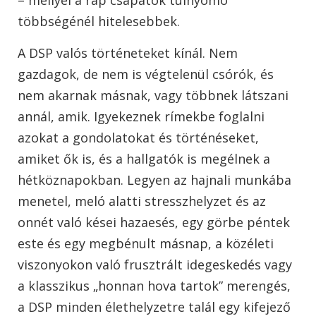
többségénél hitelesebbek.
A DSP valós történeteket kínál. Nem
gazdagok, de nem is végtelenül csórók, és
nem akarnak másnak, vagy többnek látszani
annál, amik. Igyekeznek rímekbe foglalni
azokat a gondolatokat és történéseket,
amiket ők is, és a hallgatók is megélnek a
hétköznapokban. Legyen az hajnali munkába
menetel, meló alatti stresszhelyzet és az
onnét való kései hazaesés, egy görbe péntek
este és egy megbénult másnap, a közéleti
viszonyokon való frusztrált idegeskedés vagy
a klasszikus „honnan hova tartok” merengés,
a DSP minden élethelyzetre talál egy kifejező