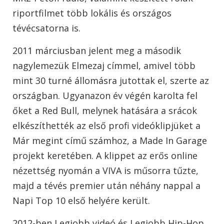
riportfilmet több lokális és országos
tévécsatorna is.
2011 márciusban jelent meg a második
nagylemezük Elmezaj címmel, amivel több
mint 30 turné állomásra jutottak el, szerte az
országban. Ugyanazon év végén karolta fel
őket a Red Bull, melynek hatására a srácok
elkészíthették az első profi videóklipjüket a
Már megint című számhoz, a Made In Garage
projekt keretében. A klippet az erős online
nézettség nyomán a VIVA is műsorra tűzte,
majd a tévés premier után néhány nappal a
Napi Top 10 első helyére került.
2012-ben Legjobb videó és Legjobb Hip-Hop