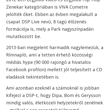
Zenekar kategóriában is VIVA Cometre
jelölték őket. Ebben az évben megalakult a
csapat DSP Live nevű, 8 tagú élőzenés
formációja is, mely a Park nagyszínpadán
mutatkozott be.
2013-ban megjelent harmadik nagylemezük, a
Rímnapló, ami a tetten érhető közösségi
médiás hype (90 000 rajongó a hivatalos
Facebook profilon) mellett jól teljesített a CD
eladások tekintetében is.
Ami azonban ezeknél a számoknál is jobban
kifejezi a DSP-t, hogy Dipa, Bom és Gerysson
mindig valós, életközeli helyzetekről zenélnek
– mellyel a rap csapatok túlnyomó