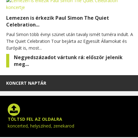
Lemezen is érkezik Paul Simon The Quiet
Celebration...
Paul Simon több évnyi szünet után tavaly ismét turnéra indult. A
The Quiet Celebration Tour bejárta az Egyesült Államokat és
Európát is, most...
Negyedszázadot vártunk rá: először jelenik
meg...
KONCERT NAPTÁR
TÖLTSD FEL AZ OLDALRA
koncerted, helyszíned, zenekarod