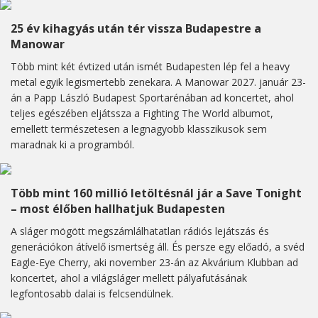
25 év kihagyás után tér vissza Budapestre a
Manowar
Több mint két évtized után ismét Budapesten lép fel a heavy
metal egyik legismertebb zenekara. A Manowar 2027. január 23-
án a Papp László Budapest Sportarénában ad koncertet, ahol
teljes egészében eljátssza a Fighting The World albumot,
emellett természetesen a legnagyobb klasszikusok sem
maradnak ki a programból.
Több mint 160 millió letöltésnál jár a Save Tonight
– most élőben hallhatjuk Budapesten
A sláger mögött megszámlálhatatlan rádiós lejátszás és
generációkon átívelő ismertség áll. És persze egy előadó, a svéd
Eagle-Eye Cherry, aki november 23-án az Akvárium Klubban ad
koncertet, ahol a világsláger mellett pályafutásának
legfontosabb dalai is felcsendülnek.