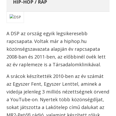
HIP-HOP / RAP
A DSP az ország egyik legsikeresebb
rapcsapata. Voltak már a hiphop.hu
közönségszavazata alapján év rapcsapata
2008-ban és 2011-ben, az előbbinél övék lett
az év raplemeze is a Társadalomklinikával.
A srácok készítették 2010-ben az év számát
az Egyszer Fent, Egyszer Lenttel, aminek a
videója jelenleg 3 milliós nézettségnek örvend
a YouTube-on. Nyertek több közönségdíjat,
sokat játszotta a Lakótelep című dalukat az
MR2-Petőfi rádió, valamint készített róluk