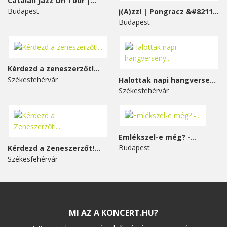
Catalan Jazz On Tour |...
Budapest
j(A)zz! | Pongracz &#8211;...
Budapest
Kérdezd a zeneszerzőt!...
Székesfehérvár
Halottak napi hangverseny...
Székesfehérvár
Emlékszel-e még? -...
Budapest
Kérdezd a Zeneszerzőt!...
Székesfehérvár
MI AZ A KONCERT.HU?