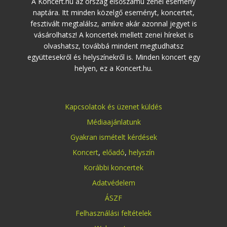
A Koncert.hu az ország elsőszámú zenei esemény
naptára. Itt minden közelgő eseményt, koncertet,
fesztivált megtalálsz, amikre akár azonnal jegyet is
vásárolhatsz! A koncertek mellett zenei híreket is
olvashatsz, továbbá mindent megtudhatsz
együttesekről és helyszínekről is. Minden koncert egy
helyen, ez a Koncert.hu.
Kapcsolatok és üzenet küldés
Médiaajánlatunk
Gyakran ismételt kérdések
Koncert
,
előadó
,
helyszín
Korábbi koncertek
Adatvédelem
ÁSZF
Felhasználási feltételek