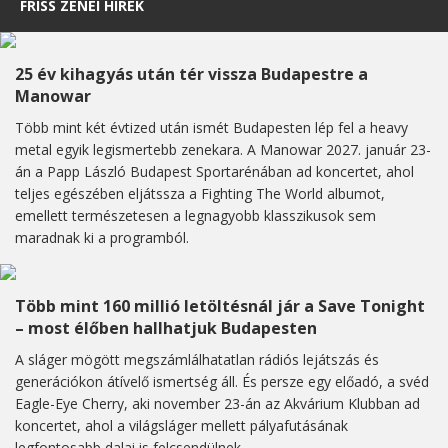
FRISS ZENEI HÍREK
25 év kihagyás után tér vissza Budapestre a
Manowar
Több mint két évtized után ismét Budapesten lép fel a heavy
metal egyik legismertebb zenekara. A Manowar 2027. január 23-
án a Papp László Budapest Sportarénában ad koncertet, ahol
teljes egészében eljátssza a Fighting The World albumot,
emellett természetesen a legnagyobb klasszikusok sem
maradnak ki a programból.
Több mint 160 millió letöltésnál jár a Save Tonight
– most élőben hallhatjuk Budapesten
A sláger mögött megszámlálhatatlan rádiós lejátszás és
generációkon átívelő ismertség áll. És persze egy előadó, a svéd
Eagle-Eye Cherry, aki november 23-án az Akvárium Klubban ad
koncertet, ahol a világsláger mellett pályafutásának
legfontosabb dalai is felcsendülnek.