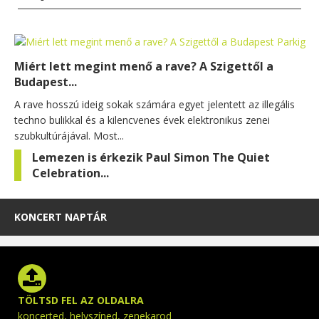
Miért lett megint menő a rave? A Szigettől a
Budapest...
A rave hosszú ideig sokak számára egyet jelentett az illegális
techno bulikkal és a kilencvenes évek elektronikus zenei
szubkultúrájával. Most...
Lemezen is érkezik Paul Simon The Quiet
Celebration...
KONCERT NAPTÁR
TÖLTSD FEL AZ OLDALRA
koncerted, helyszíned, zenekarod