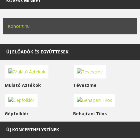
KÖVESS MINKET
Koncert.hu
ÚJ ELŐADÓK ÉS EGYÜTTESEK
Mulató Aztékok
Téveszme
Gépfolklór
Behajtani Tilos
ÚJ KONCERTHELYSZÍNEK