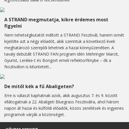
A STRAND megmutatja, kikre érdemes most
figyelni
Nem tehetségkutatót indított a STRAND Fesztivál, hanem ismét
kijelölte azt a négy előadót, akik szerintük a következő évek
meghatározó szereplői lehetnek a hazai könnyűzenében. A
tavaly debütált STRAND FAN program idén Mehringer Marcit,
Gyurist, Lenkke-t és Bongort emeli reflektorfénybe – ők a
fesztiválon is kitüntetett...
De mitől kék a fű Abaligeten?
Erre is választ kaphatnak azok, akik augusztus 7. és 9. között
ellátogatnak a 22. Abaligeti Bluegrass Fesztiválra, ahol három
napon át hazai és külföldi előadók, közös zenélések és ingyenes
programok várják a közönséget.