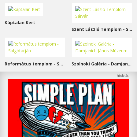
Káptalan Kert
Szent László Templom - Sárvár
Református templom - Salgótarján
Szolnoki Galéria - Damjanich János Múzeum