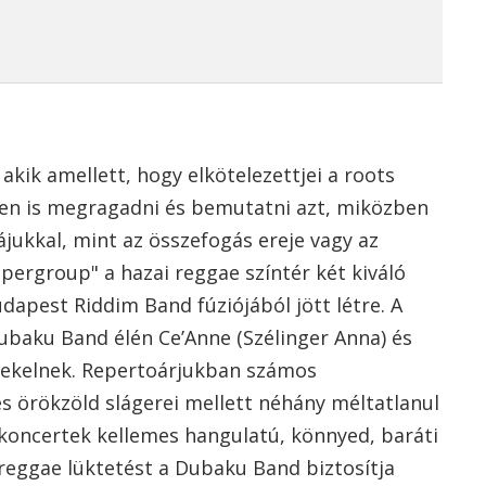
akik amellett, hogy elkötelezettjei a roots
en is megragadni és bemutatni azt, miközben
jukkal, mint az összefogás ereje vagy az
upergroup" a hazai reggae színtér két kiváló
dapest Riddim Band fúziójából jött létre. A
ubaku Band élén Ce’Anne (Szélinger Anna) és
nekelnek. Repertoárjukban számos
s örökzöld slágerei mellett néhány méltatlanul
 koncertek kellemes hangulatú, könnyed, baráti
 reggae lüktetést a Dubaku Band biztosítja