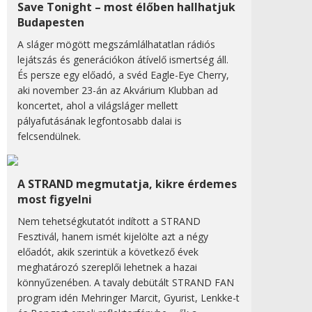
Save Tonight – most élőben hallhatjuk
Budapesten
A sláger mögött megszámlálhatatlan rádiós
lejátszás és generációkon átívelő ismertség áll.
És persze egy előadó, a svéd Eagle-Eye Cherry,
aki november 23-án az Akvárium Klubban ad
koncertet, ahol a világsláger mellett
pályafutásának legfontosabb dalai is
felcsendülnek.
A STRAND megmutatja, kikre érdemes
most figyelni
Nem tehetségkutatót indított a STRAND
Fesztivál, hanem ismét kijelölte azt a négy
előadót, akik szerintük a következő évek
meghatározó szereplői lehetnek a hazai
könnyűzenében. A tavaly debütált STRAND FAN
program idén Mehringer Marcit, Gyurist, Lenkke-t