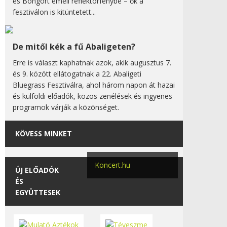
és Bongort emeli reflektorfénybe – ők a
fesztiválon is kitüntetett...
De mitől kék a fű Abaligeten?
Erre is választ kaphatnak azok, akik augusztus 7.
és 9. között ellátogatnak a 22. Abaligeti
Bluegrass Fesztiválra, ahol három napon át hazai
és külföldi előadók, közös zenélések és ingyenes
programok várják a közönséget.
KÖVESS MINKET
Koncert.hu
ÚJ ELŐADÓK
ÉS
EGYÜTTESEK