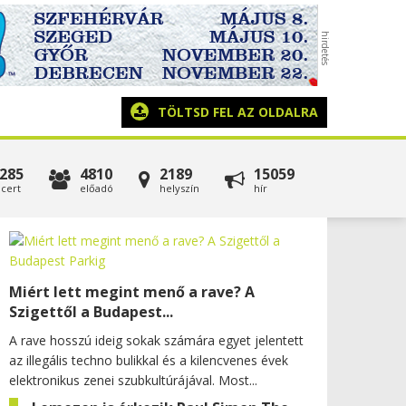
TÖLTSD FEL AZ OLDALRA
285
4810
2189
15059
cert
előadó
helyszín
hír
Miért lett megint menő a rave? A
Szigettől a Budapest...
A rave hosszú ideig sokak számára egyet jelentett
az illegális techno bulikkal és a kilencvenes évek
elektronikus zenei szubkultúrájával. Most...