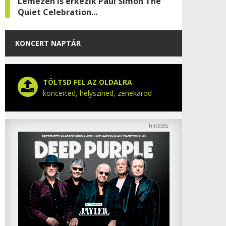
Lemezen is érkezik Paul Simon The
Quiet Celebration...
KONCERT NAPTÁR
TÖLTSD FEL AZ OLDALRA
koncerted, helyszíned, zenekarod