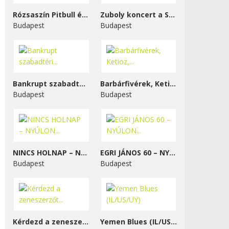
Rózsaszín Pitbull és...
Zuboly koncert a STENK-ben
Budapest
Budapest
Bankrupt szabadtéri...
Barbárfivérek, Ketioz,...
Budapest
Budapest
NINCS HOLNAP – NYÚLON...
EGRI JÁNOS 60 – NYÚLON...
Budapest
Budapest
Kérdezd a zeneszerzőt...
Yemen Blues (IL/US/UY)