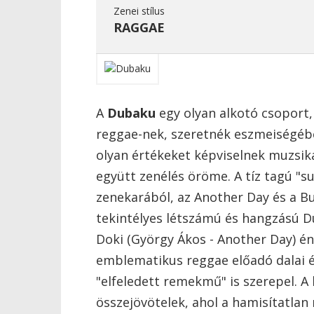
Zenei stílus
RAGGAE
A
Dubaku
egy olyan alkotó csoport, 
reggae-nek, szeretnék eszmeiségéb
olyan értékeket képviselnek muzsiká
együtt zenélés öröme. A tíz tagú "s
zenekarából, az Another Day és a Bu
tekintélyes létszámú és hangzású D
Doki (György Ákos - Another Day) é
emblematikus reggae előadó dalai é
"elfeledett remekmű" is szerepel. A
összejövötelek, ahol a hamisítatlan