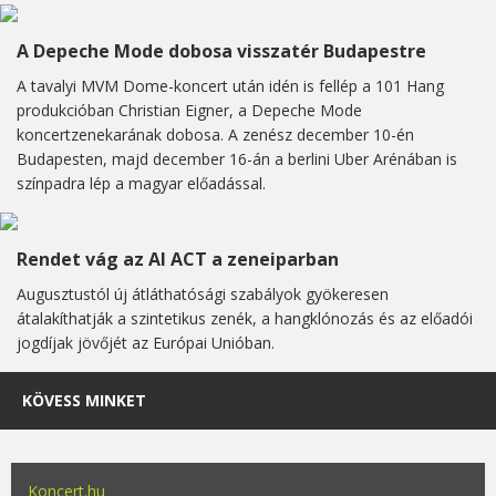
A Depeche Mode dobosa visszatér Budapestre
A tavalyi MVM Dome-koncert után idén is fellép a 101 Hang
produkcióban Christian Eigner, a Depeche Mode
koncertzenekarának dobosa. A zenész december 10-én
Budapesten, majd december 16-án a berlini Uber Arénában is
színpadra lép a magyar előadással.
Rendet vág az AI ACT a zeneiparban
Augusztustól új átláthatósági szabályok gyökeresen
átalakíthatják a szintetikus zenék, a hangklónozás és az előadói
jogdíjak jövőjét az Európai Unióban.
KÖVESS MINKET
Koncert.hu