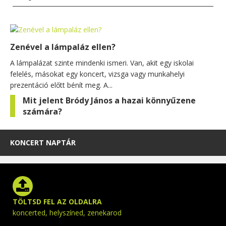
Zenével a lámpaláz ellen?
A lámpalázat szinte mindenki ismeri. Van, akit egy iskolai
felelés, másokat egy koncert, vizsga vagy munkahelyi
prezentáció előtt bénít meg. A...
Mit jelent Bródy János a hazai könnyűzene
számára?
KONCERT NAPTÁR
TÖLTSD FEL AZ OLDALRA
koncerted, helyszíned, zenekarod