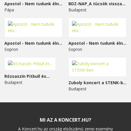
Apostol - Nem tudunk élni...
BDZ-NAP_A tücsök visszavág
Pápa
Budapest
Apostol - Nem tudunk élni...
Apostol - Nem tudunk élni...
Sopron
Sopron
Rózsaszín Pitbull és...
Budapest
Zuboly koncert a STENK-ben
Budapest
MI AZ A KONCERT.HU?
A Koncert.hu az ország elsőszámú zenei esemény