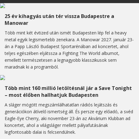
25 év kihagyás után tér vissza Budapestre a
Manowar
Több mint két évtized után ismét Budapesten lép fel a heavy
metal egyik legismertebb zenekara. A Manowar 2027. január 23-
án a Papp László Budapest Sportarénában ad koncertet, ahol
teljes egészében eljátssza a Fighting The World albumot,
emellett természetesen a legnagyobb klasszikusok sem
maradnak ki a programból.
Több mint 160 millió letöltésnál jár a Save Tonight
– most élőben hallhatjuk Budapesten
A sláger mögött megszámlálhatatlan rádiós lejátszás és
generációkon átívelő ismertség áll. És persze egy előadó, a svéd
Eagle-Eye Cherry, aki november 23-án az Akvárium Klubban ad
koncertet, ahol a világsláger mellett pályafutásának
legfontosabb dalai is felcsendülnek.