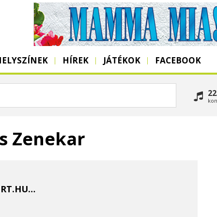
HELYSZÍNEK
HÍREK
JÁTÉKOK
FACEBOOK
22
kon
s Zenekar
RT.HU/INDEX.PHP?