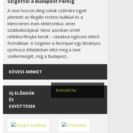
Szigettől a Budapest Parkig
A rave hosszú ideig sokak számára egyet
jelentett az illegális techno bulikkal és a
kilencvenes évek elektronikus zenei
szubkultúrájával. Most azonban ismét
reflektorfénybe került – ráadásul egészen eltérő
formákban. A Szigeten a Recirquel egy látványos
újcirkuszi előadásban idézi meg a rave
szellemiségét, míg a Budapest...
KÖVESS MINKET
Koncert.hu
ÚJ ELŐADÓK
ÉS
EGYÜTTESEK