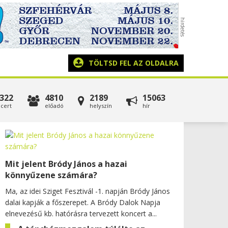
TÖLTSD FEL AZ OLDALRA
322
4810
2189
15063
cert
előadó
helyszín
hír
Mit jelent Bródy János a hazai
könnyűzene számára?
Ma, az idei Sziget Fesztivál -1. napján Bródy János
dalai kapják a főszerepet. A Bródy Dalok Napja
elnevezésű kb. hatórásra tervezett koncert a...