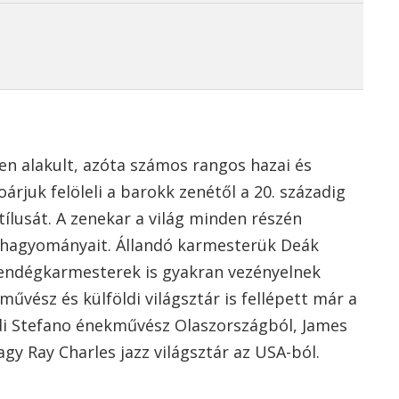
n alakult, azóta számos rangos hazai és
árjuk felöleli a barokk zenétől a 20. századig
ílusát. A zenekar a világ minden részén
i hagyományait. Állandó karmesterük Deák
vendégkarmesterek is gyakran vezényelnek
űvész és külföldi világsztár is fellépett már a
di Stefano énekművész Olaszországból, James
gy Ray Charles jazz világsztár az USA-ból.