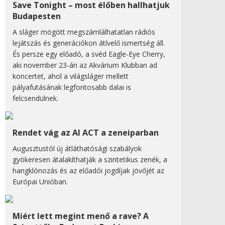
Save Tonight – most élőben hallhatjuk
Budapesten
A sláger mögött megszámlálhatatlan rádiós
lejátszás és generációkon átívelő ismertség áll.
És persze egy előadó, a svéd Eagle-Eye Cherry,
aki november 23-án az Akvárium Klubban ad
koncertet, ahol a világsláger mellett
pályafutásának legfontosabb dalai is
felcsendülnek.
Rendet vág az AI ACT a zeneiparban
Augusztustól új átláthatósági szabályok
gyökeresen átalakíthatják a szintetikus zenék, a
hangklónozás és az előadói jogdíjak jövőjét az
Európai Unióban.
Miért lett megint menő a rave? A