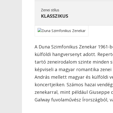
Zenei stílus
KLASSZIKUS
A Duna Szimfonikus Zenekar 1961-be
külföldi hangversenyt adott. Reperto
tartó zeneirodalom szinte minden st
képviseli a magyar romantika zene
András mellett magyar és külföldi 
koncertjeiken. Számos hazai vendégm
zenekarral, mint például Giuseppe 
Galway fuvolaművész Írországból, va