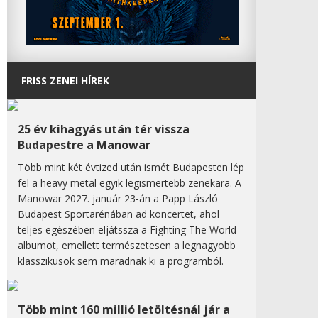
FRISS ZENEI HÍREK
25 év kihagyás után tér vissza
Budapestre a Manowar
Több mint két évtized után ismét Budapesten lép
fel a heavy metal egyik legismertebb zenekara. A
Manowar 2027. január 23-án a Papp László
Budapest Sportarénában ad koncertet, ahol
teljes egészében eljátssza a Fighting The World
albumot, emellett természetesen a legnagyobb
klasszikusok sem maradnak ki a programból.
Több mint 160 millió letöltésnál jár a