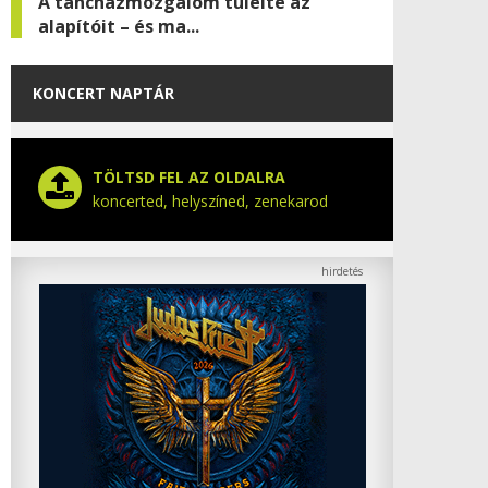
A táncházmozgalom túlélte az
alapítóit – és ma...
KONCERT NAPTÁR
TÖLTSD FEL AZ OLDALRA
koncerted, helyszíned, zenekarod