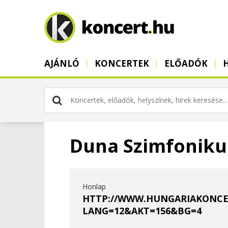
AJÁNLÓ
KONCERTEK
ELŐADÓK
Duna Szimfoniku
Honlap
HTTP://WWW.HUNGARIAKONCE
LANG=12&AKT=156&BG=4