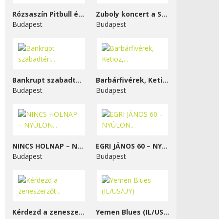
Rózsaszín Pitbull és...
Zuboly koncert a STENK-ben
Budapest
Budapest
Bankrupt szabadtéri...
Barbárfivérek, Ketioz,...
Budapest
Budapest
NINCS HOLNAP – NYÚLON...
EGRI JÁNOS 60 – NYÚLON...
Budapest
Budapest
Kérdezd a zeneszerzőt...
Yemen Blues (IL/US/UY)