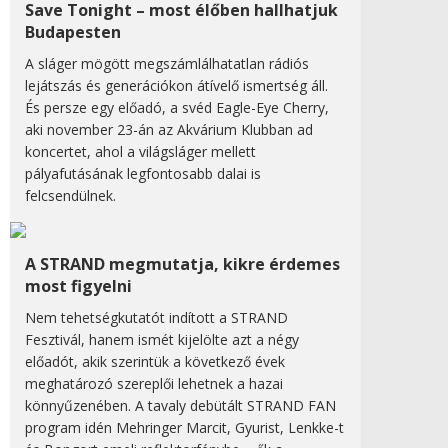
Save Tonight – most élőben hallhatjuk
Budapesten
A sláger mögött megszámlálhatatlan rádiós
lejátszás és generációkon átívelő ismertség áll.
És persze egy előadó, a svéd Eagle-Eye Cherry,
aki november 23-án az Akvárium Klubban ad
koncertet, ahol a világsláger mellett
pályafutásának legfontosabb dalai is
felcsendülnek.
A STRAND megmutatja, kikre érdemes
most figyelni
Nem tehetségkutatót indított a STRAND
Fesztivál, hanem ismét kijelölte azt a négy
előadót, akik szerintük a következő évek
meghatározó szereplői lehetnek a hazai
könnyűzenében. A tavaly debütált STRAND FAN
program idén Mehringer Marcit, Gyurist, Lenkke-t