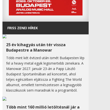
FRISS ZENEI HÍREK
25 év kihagyás után tér vissza
Budapestre a Manowar
Több mint két évtized után ismét Budapesten lép
fel a heavy metal egyik legismertebb zenekara. A
Manowar 2027. január 23-án a Papp László
Budapest Sportarénában ad koncertet, ahol
teljes egészében eljátssza a Fighting The World
albumot, emellett természetesen a legnagyobb
klasszikusok sem maradnak ki a programból.
Több mint 160 millió letöltésnál jár a