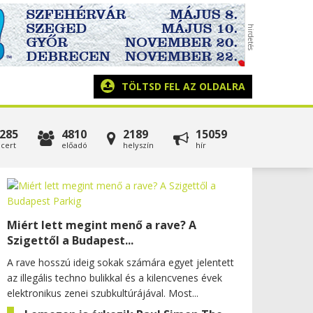
TÖLTSD FEL AZ OLDALRA
285
4810
2189
15059
cert
előadó
helyszín
hír
Miért lett megint menő a rave? A
Szigettől a Budapest...
A rave hosszú ideig sokak számára egyet jelentett
az illegális techno bulikkal és a kilencvenes évek
elektronikus zenei szubkultúrájával. Most...