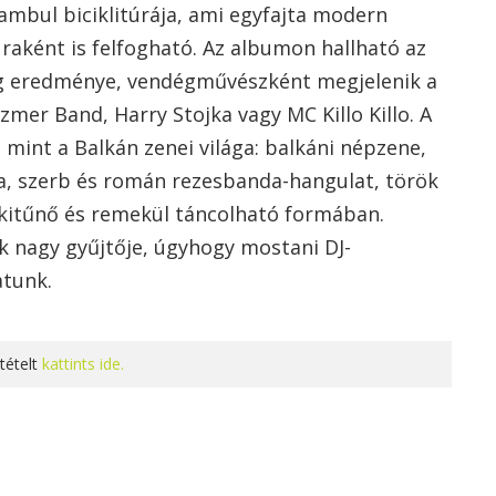
tambul biciklitúrája, ami egyfajta modern
raként is felfogható. Az albumon hallható az
g eredménye, vendégművészként megjelenik a
zmer Band, Harry Stojka vagy MC Killo Killo. A
mint a Balkán zenei világa: balkáni népzene,
a, szerb és román rezesbanda-hangulat, török
kitűnő és remekül táncolható formában.
k nagy gyűjtője, úgyhogy mostani DJ-
atunk.
tételt
kattints ide.