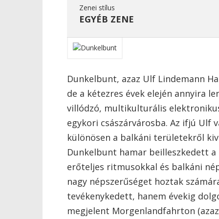
Zenei stílus
EGYÉB ZENE
Dunkelbunt, azaz Ulf Lindemann Ha
de a kétezres évek elején annyira l
villódzó, multikulturális elektroniku
egykori császárvárosba. Az ifjú Ulf 
különösen a balkáni területekről ki
Dunkelbunt hamar beilleszkedett a b
erőteljes ritmusokkal és balkáni né
nagy népszerűséget hoztak számára
tevékenykedett, hanem évekig dolg
megjelent Morgenlandfahrton (azaz 