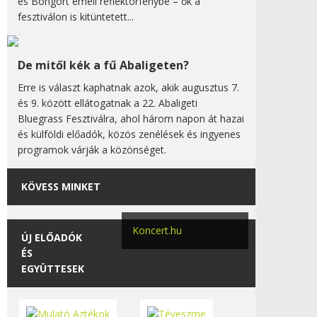
és Bongort emeli reflektorfénybe – ők a
fesztiválon is kitüntetett...
De mitől kék a fű Abaligeten?
Erre is választ kaphatnak azok, akik augusztus 7.
és 9. között ellátogatnak a 22. Abaligeti
Bluegrass Fesztiválra, ahol három napon át hazai
és külföldi előadók, közös zenélések és ingyenes
programok várják a közönséget.
KÖVESS MINKET
Koncert.hu
ÚJ ELŐADÓK
ÉS
EGYÜTTESEK