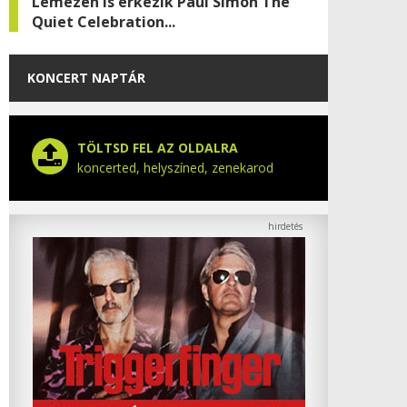
Lemezen is érkezik Paul Simon The
Quiet Celebration...
KONCERT NAPTÁR
TÖLTSD FEL AZ OLDALRA
koncerted, helyszíned, zenekarod