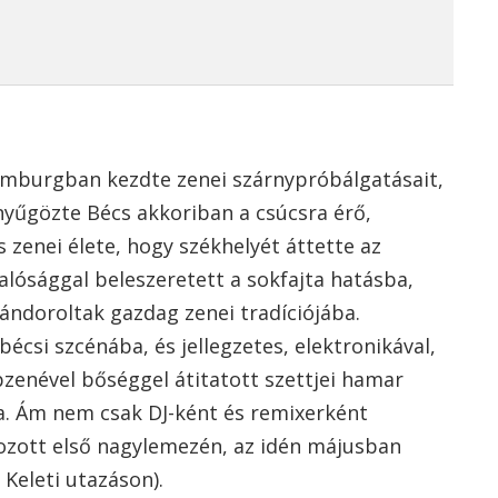
mburgban kezdte zenei szárnypróbálgatásait,
enyűgözte Bécs akkoriban a csúcsra érő,
s zenei élete, hogy székhelyét áttette az
valósággal beleszeretett a sokfajta hatásba,
vándoroltak gazdag zenei tradíciójába.
écsi szcénába, és jellegzetes, elektronikával,
pzenével bőséggel átitatott szettjei hamar
. Ám nem csak DJ-ként és remixerként
ozott első nagylemezén, az idén májusban
Keleti utazáson).