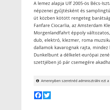
A lemez alapja Ulf 2005-ös Bécs-Isz
népzenei gyűjtésként és samplingtú
út közben kötött rengeteg barátsá
Fanfare Ciocarlia, az Amsterdam Kle
Morgenlandfahrt éppoly változatos, 
dub, elektró, klezmer, roma muzsik
dallamok kavarognak rajta, mindez 
Dunkelbunt a délkelet-európai zené
szettjében jó pár csemegére akadh
Amennyiben szeretnéd adminisztrálni ezt a 
Facebook
Twitter