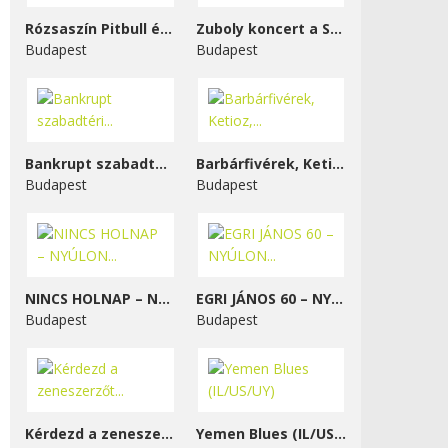
Rózsaszín Pitbull és...
Zuboly koncert a STENK-ben
Budapest
Budapest
Bankrupt szabadtéri...
Barbárfivérek, Ketioz,...
Budapest
Budapest
NINCS HOLNAP – NYÚLON...
EGRI JÁNOS 60 – NYÚLON...
Budapest
Budapest
Kérdezd a zeneszerzőt...
Yemen Blues (IL/US/UY)