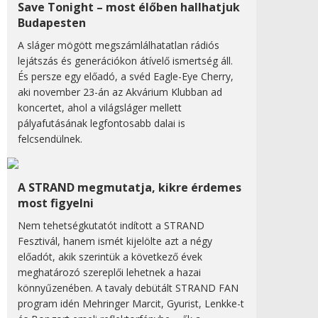
Save Tonight – most élőben hallhatjuk
Budapesten
A sláger mögött megszámlálhatatlan rádiós
lejátszás és generációkon átívelő ismertség áll.
És persze egy előadó, a svéd Eagle-Eye Cherry,
aki november 23-án az Akvárium Klubban ad
koncertet, ahol a világsláger mellett
pályafutásának legfontosabb dalai is
felcsendülnek.
A STRAND megmutatja, kikre érdemes
most figyelni
Nem tehetségkutatót indított a STRAND
Fesztivál, hanem ismét kijelölte azt a négy
előadót, akik szerintük a következő évek
meghatározó szereplői lehetnek a hazai
könnyűzenében. A tavaly debütált STRAND FAN
program idén Mehringer Marcit, Gyurist, Lenkke-t