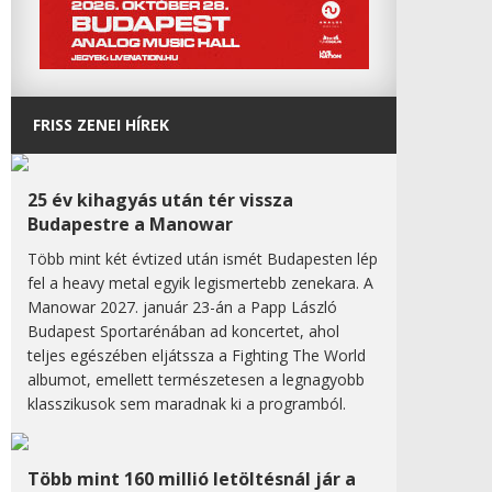
FRISS ZENEI HÍREK
25 év kihagyás után tér vissza
Budapestre a Manowar
Több mint két évtized után ismét Budapesten lép
fel a heavy metal egyik legismertebb zenekara. A
Manowar 2027. január 23-án a Papp László
Budapest Sportarénában ad koncertet, ahol
teljes egészében eljátssza a Fighting The World
albumot, emellett természetesen a legnagyobb
klasszikusok sem maradnak ki a programból.
Több mint 160 millió letöltésnál jár a