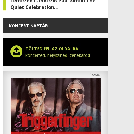
Lemezen is érkezik Paul Simon The
Quiet Celebration...
KONCERT NAPTÁR
TÖLTSD FEL AZ OLDALRA
koncerted, helyszíned, zenekarod