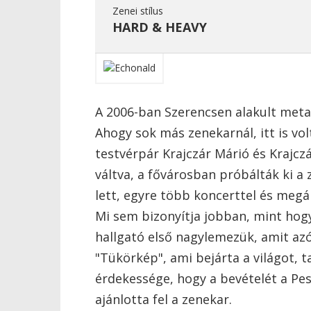
Zenei stílus
HARD & HEAVY
A 2006-ban Szerencsen alakult metal
Ahogy sok más zenekarnál, itt is vo
testvérpár Krajczár Márió és Krajcz
váltva, a fővárosban próbálták ki a 
lett, egyre több koncerttel és megál
Mi sem bizonyítja jobban, mint hog
hallgató első nagylemezük, amit azó
"Tükörkép", ami bejárta a világot, 
érdekessége, hogy a bevételét a Pe
ajánlotta fel a zenekar.