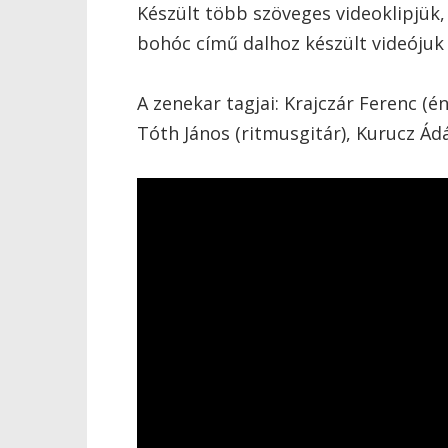
Készült több szöveges videoklipjük
bohóc című dalhoz készült videójuk 
A zenekar tagjai: Krajczár Ferenc (én
Tóth János (ritmusgitár), Kurucz Ádá