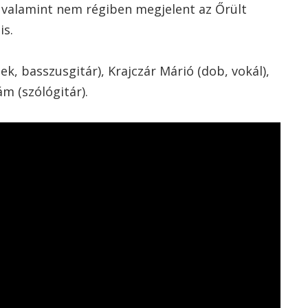
, valamint nem régiben megjelent az Őrült
is.
ek, basszusgitár), Krajczár Márió (dob, vokál),
m (szólógitár).