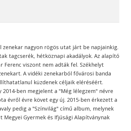
 zenekar nagyon rögös utat járt be napjainkig.
ltak tagcserék, hétköznapi akadályok. Az alapító
ár Ferenc viszont nem adták fel. Székhelyt
zenekart. A vidéki zenekarból fővárosi banda
líthatatlanul küzdenek céljaik eléréséért.
y 2014-ben megjelent a "Még lélegzem" névre
ta évről évre követ egy új. 2015-ben érkezett a
tavaly pedig a "Színvilág" című album, melynek
st Megyei Gyermek és Ifjúsági Alapítványnak