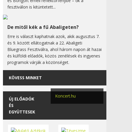
és Bongort emeli reflektorfénybe – ők a
fesztiválon is kitüntetett...
De mitől kék a fű Abaligeten?
Erre is választ kaphatnak azok, akik augusztus 7.
és 9. között ellátogatnak a 22. Abaligeti
Bluegrass Fesztiválra, ahol három napon át hazai
és külföldi előadók, közös zenélések és ingyenes
programok várják a közönséget.
KÖVESS MINKET
Koncert.hu
ÚJ ELŐADÓK
ÉS
EGYÜTTESEK