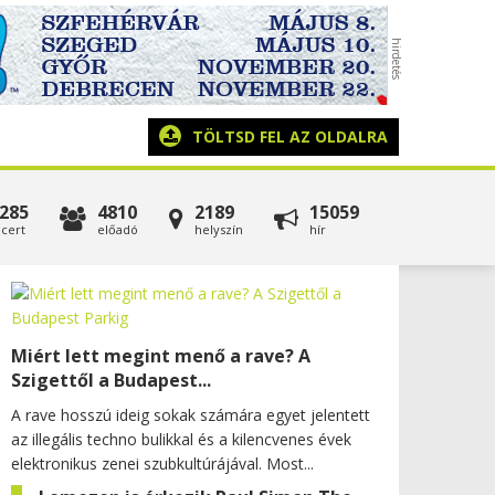
TÖLTSD FEL AZ OLDALRA
285
4810
2189
15059
cert
előadó
helyszín
hír
Miért lett megint menő a rave? A
Szigettől a Budapest...
A rave hosszú ideig sokak számára egyet jelentett
az illegális techno bulikkal és a kilencvenes évek
elektronikus zenei szubkultúrájával. Most...