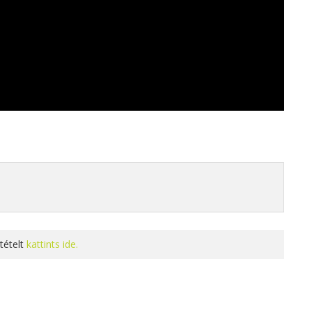
tételt
kattints ide.