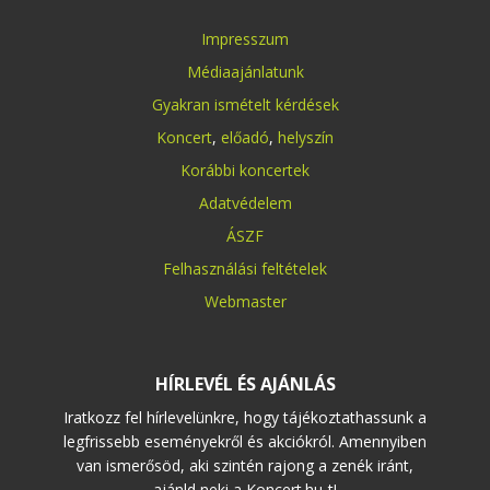
Impresszum
Médiaajánlatunk
Gyakran ismételt kérdések
Koncert
,
előadó
,
helyszín
Korábbi koncertek
Adatvédelem
ÁSZF
Felhasználási feltételek
Webmaster
HÍRLEVÉL ÉS AJÁNLÁS
Iratkozz fel hírlevelünkre, hogy tájékoztathassunk a
legfrissebb eseményekről és akciókról. Amennyiben
van ismerősöd, aki szintén rajong a zenék iránt,
ajánld neki a Koncert.hu-t!