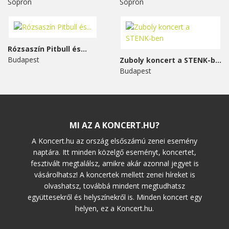
Sopron
Sopron
Rózsaszín Pitbull és...
Budapest
Zuboly koncert a STENK-ben
Budapest
MI AZ A KONCERT.HU?
A Koncert.hu az ország elsőszámú zenei esemény
naptára. Itt minden közelgő eseményt, koncertet,
fesztivált megtalálsz, amikre akár azonnal jegyet is
vásárolhatsz! A koncertek mellett zenei híreket is
olvashatsz, továbbá mindent megtudhatsz
együttesekről és helyszínekről is. Minden koncert egy
helyen, ez a Koncert.hu.