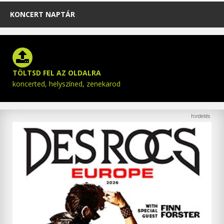
KONCERT NAPTÁR
TÖLTSD FEL AZ OLDALRA
koncerted, helyszíned, zenekarod