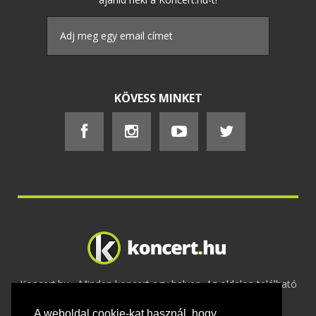
KÖVESS MINKET
Koncert.hu - Minden koncert egy helyen. Az oldalon található
tartalmakat szerzői jogok védik © 2002 -
A weboldal cookie-kat használ, hogy
2020
Adatvédelem
-
ÁSZF
-
Felhasználási