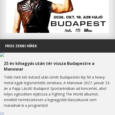
FRISS ZENEI HÍREK
25 év kihagyás után tér vissza Budapestre a
Manowar
Több mint két évtized után ismét Budapesten lép fel a heavy
metal egyik legismertebb zenekara. A Manowar 2027. január 23-
án a Papp László Budapest Sportarénában ad koncertet, ahol
teljes egészében eljátssza a Fighting The World albumot,
emellett természetesen a legnagyobb klasszikusok sem
maradnak ki a programból.