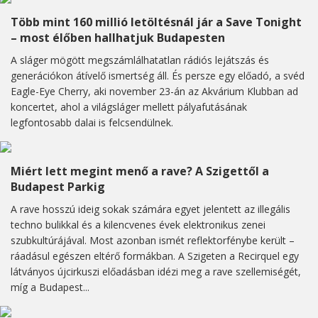
Több mint 160 millió letöltésnál jár a Save Tonight
– most élőben hallhatjuk Budapesten
A sláger mögött megszámlálhatatlan rádiós lejátszás és
generációkon átívelő ismertség áll. És persze egy előadó, a svéd
Eagle-Eye Cherry, aki november 23-án az Akvárium Klubban ad
koncertet, ahol a világsláger mellett pályafutásának
legfontosabb dalai is felcsendülnek.
Miért lett megint menő a rave? A Szigettől a
Budapest Parkig
A rave hosszú ideig sokak számára egyet jelentett az illegális
techno bulikkal és a kilencvenes évek elektronikus zenei
szubkultúrájával. Most azonban ismét reflektorfénybe került –
ráadásul egészen eltérő formákban. A Szigeten a Recirquel egy
látványos újcirkuszi előadásban idézi meg a rave szellemiségét,
míg a Budapest...