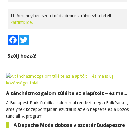
Amennyiben szeretnéd adminisztrálni ezt a tételt
kattints ide.
Facebook
Twitter
Szólj hozzá!
A táncházmozgalom túlélte az alapítóit – és ma...
A Budapest Park ötödik alkalommal rendezi meg a FolkParkot,
amelynek középpontjában ezúttal is az élő népzene és a közös
tánc áll. A program...
A Depeche Mode dobosa visszatér Budapestre