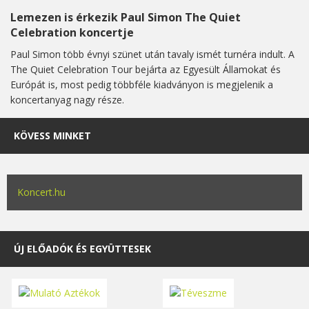
Lemezen is érkezik Paul Simon The Quiet
Celebration koncertje
Paul Simon több évnyi szünet után tavaly ismét turnéra indult. A
The Quiet Celebration Tour bejárta az Egyesült Államokat és
Európát is, most pedig többféle kiadványon is megjelenik a
koncertanyag nagy része.
KÖVESS MINKET
Koncert.hu
ÚJ ELŐADÓK ÉS EGYÜTTESEK