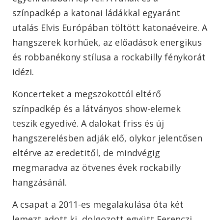
színpadkép a katonai ládákkal egyaránt
utalás Elvis Európában töltött katonaéveire. A
hangszerek korhűek, az előadások energikus
és robbanékony stílusa a rockabilly fénykorát
idézi.
Koncerteket a megszokottól eltérő
színpadkép és a látványos show-elemek
teszik egyedivé. A dalokat friss és új
hangszerelésben adják elő, olykor jelentősen
eltérve az eredetitől, de mindvégig
megmaradva az ötvenes évek rockabilly
hangzásánál.
A csapat a 2011-es megalakulása óta két
lemezt adott ki, dolgozott együtt Ferenczi