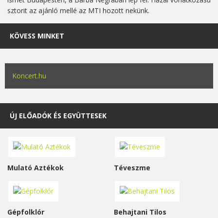
sztorit az ajánló mellé az MTI hozott nekünk.
KÖVESS MINKET
Koncert.hu
ÚJ ELŐADÓK ÉS EGYÜTTESEK
Mulató Aztékok
Téveszme
Gépfolklór
Behajtani Tilos