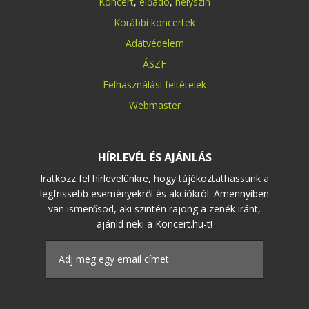
Koncert
,
előadó
,
helyszín
Korábbi koncertek
Adatvédelem
ÁSZF
Felhasználási feltételek
Webmaster
HÍRLEVÉL ÉS AJÁNLÁS
Iratkozz fel hírlevelünkre, hogy tájékoztathassunk a
legfrissebb eseményekről és akciókról. Amennyiben
van ismerősöd, aki szintén rajong a zenék iránt,
ajánld neki a Koncert.hu-t!