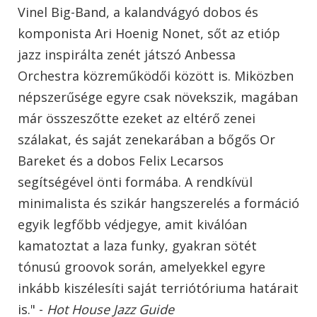
Vinel Big-Band, a kalandvágyó dobos és
komponista Ari Hoenig Nonet, sőt az etióp
jazz inspirálta zenét játszó Anbessa
Orchestra közreműködői között is. Miközben
népszerűsége egyre csak növekszik, magában
már összeszőtte ezeket az eltérő zenei
szálakat, és saját zenekarában a bőgős Or
Bareket és a dobos Felix Lecarsos
segítségével önti formába. A rendkívül
minimalista és szikár hangszerelés a formáció
egyik legfőbb védjegye, amit kiválóan
kamatoztat a laza funky, gyakran sötét
tónusú groovok során, amelyekkel egyre
inkább kiszélesíti saját terriótóriuma határait
is."
-
Hot House Jazz Guide