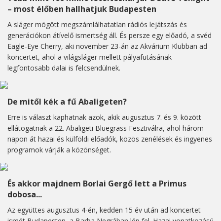
– most élőben hallhatjuk Budapesten
A sláger mögött megszámlálhatatlan rádiós lejátszás és
generációkon átívelő ismertség áll. És persze egy előadó, a svéd
Eagle-Eye Cherry, aki november 23-án az Akvárium Klubban ad
koncertet, ahol a világsláger mellett pályafutásának
legfontosabb dalai is felcsendülnek.
De mitől kék a fű Abaligeten?
Erre is választ kaphatnak azok, akik augusztus 7. és 9. között
ellátogatnak a 22. Abaligeti Bluegrass Fesztiválra, ahol három
napon át hazai és külföldi előadók, közös zenélések és ingyenes
programok várják a közönséget.
És akkor majdnem Borlai Gergő lett a Primus
dobosa...
Az együttes augusztus 4-én, kedden 15 év után ad koncertet
ismét Budapesten, a Barba Negrában lép fel. Hazai vonatkozású