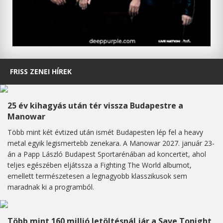
FRISS ZENEI HÍREK
25 év kihagyás után tér vissza Budapestre a
Manowar
Több mint két évtized után ismét Budapesten lép fel a heavy
metal egyik legismertebb zenekara. A Manowar 2027. január 23-
án a Papp László Budapest Sportarénában ad koncertet, ahol
teljes egészében eljátssza a Fighting The World albumot,
emellett természetesen a legnagyobb klasszikusok sem
maradnak ki a programból.
Több mint 160 millió letöltésnál jár a Save Tonight