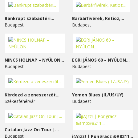
Bankrupt szabadtéri...
Barbárfivérek, Ketioz,...
Budapest
Budapest
NINCS HOLNAP – NYÚLON...
EGRI JÁNOS 60 – NYÚLON...
Budapest
Budapest
Kérdezd a zeneszerzőt...
Yemen Blues (IL/US/UY)
Székesfehérvár
Budapest
Catalan Jazz On Tour |...
Budapest
j(A)zz! | Pongracz &#8211;...