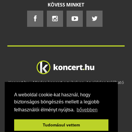
KÖVESS MINKET
Koncert.hu - Minden koncert egy helyen. Az oldalon található
tartalmakat szerzői jogok védik © 2002 -
A weboldal cookie-kat használ, hogy
2020
Adatvédelem
-
ÁSZF
-
Felhasználási
feltételek
-
Webmaster
-
Kapcsolat és üzenet küldés
biztonságos böngészés mellett a legjobb
felhasználói élményt nyújtsa.
bővebben
Tudomásul vettem