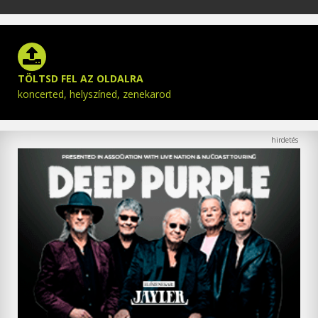
TÖLTSD FEL AZ OLDALRA
koncerted, helyszíned, zenekarod