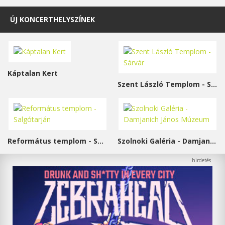
ÚJ KONCERTHELYSZÍNEK
Káptalan Kert
Szent László Templom - Sárvár
Református templom - Salgótarján
Szolnoki Galéria - Damjanich János Múzeum