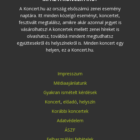
A Koncert.hu az ország elsőszámú zenei esemény
naptára. Itt minden közelgő eseményt, koncertet,
fesztivált megtalálsz, amikre akár azonnal jegyet is
vásárolhatsz! A koncertek mellett zenei híreket is
olvashatsz, továbbá mindent megtudhatsz
együttesekről és helyszínekről is. Minden koncert egy
helyen, ez a Koncert.hu.
Impresszum
Médiaajánlatunk
Gyakran ismételt kérdések
Koncert
,
előadó
,
helyszín
Korábbi koncertek
Adatvédelem
ÁSZF
Felhasználási feltételek