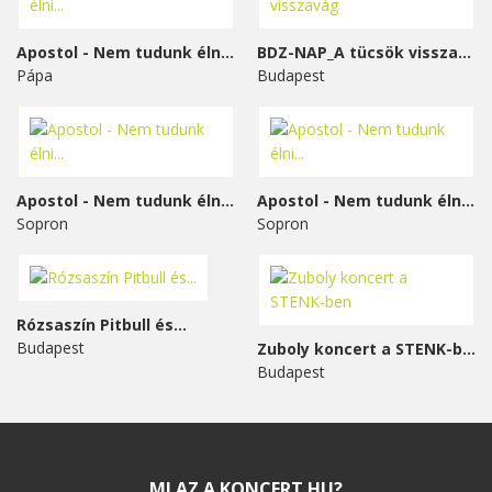
Apostol - Nem tudunk élni...
BDZ-NAP_A tücsök visszavág
Pápa
Budapest
Apostol - Nem tudunk élni...
Apostol - Nem tudunk élni...
Sopron
Sopron
Rózsaszín Pitbull és...
Budapest
Zuboly koncert a STENK-ben
Budapest
MI AZ A KONCERT.HU?