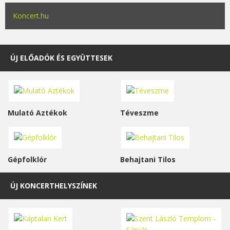
Koncert.hu
ÚJ ELŐADÓK ÉS EGYÜTTESEK
Mulató Aztékok
Téveszme
Gépfolklór
Behajtani Tilos
ÚJ KONCERTHELYSZÍNEK