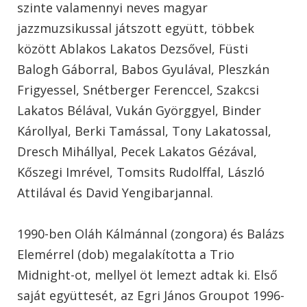
szinte valamennyi neves magyar
jazzmuzsikussal játszott együtt, többek
között Ablakos Lakatos Dezsővel, Füsti
Balogh Gáborral, Babos Gyulával, Pleszkán
Frigyessel, Snétberger Ferenccel, Szakcsi
Lakatos Bélával, Vukán Györggyel, Binder
Károllyal, Berki Tamással, Tony Lakatossal,
Dresch Mihállyal, Pecek Lakatos Gézával,
Kőszegi Imrével, Tomsits Rudolffal, László
Attilával és David Yengibarjannal.
1990-ben Oláh Kálmánnal (zongora) és Balázs
Elemérrel (dob) megalakította a Trio
Midnight-ot, mellyel öt lemezt adtak ki. Első
saját együttesét, az Egri János Groupot 1996-