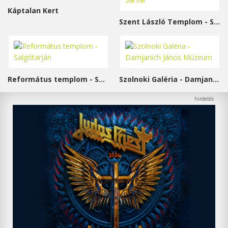
Káptalan Kert
Szent László Templom - Sárvár
Református templom - Salgótarján
Szolnoki Galéria - Damjanich János Múzeum