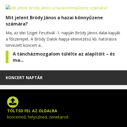
Mit jelent Bródy János a hazai könnyűzene
számára?
Ma, az idei Sziget Fesztivál -1. napján Bródy János dalai kapják
a főszerepet. A Bródy Dalok Napja elnevezésű kb. hatórásra
tervezett koncert a...
A táncházmozgalom túlélte az alapítóit – és
ma...
KONCERT NAPTÁR
TÖLTSD FEL AZ OLDALRA
koncerted, helyszíned, zenekarod