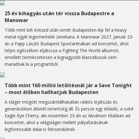
25 év kihagyás után tér vissza Budapestre a
Manowar
Több mint két évtized után ismét Budapesten lép fel a heavy
metal egyik legismertebb zenekara. A Manowar 2027. január 23-
án a Papp László Budapest Sportarénában ad koncertet, ahol
teljes egészében eljátssza a Fighting The World albumot,
emellett természetesen a legnagyobb klasszikusok sem
maradnak ki a programból.
Több mint 160 millió letöltésnál jár a Save Tonight
– most élőben hallhatjuk Budapesten
A sláger mögött megszámlálhatatlan rádiós lejátszás és
generációkon átívelő ismertség áll. És persze egy előadó, a svéd
Eagle-Eye Cherry, aki november 23-án az Akvárium Klubban ad
koncertet, ahol a világsláger mellett pályafutásának
legfontosabb dalai is felcsendülnek.