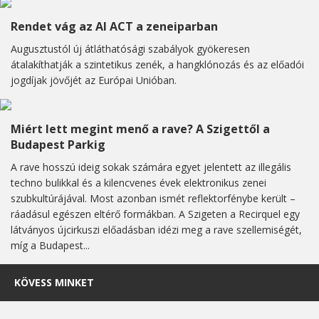
Rendet vág az AI ACT a zeneiparban
Augusztustól új átláthatósági szabályok gyökeresen
átalakíthatják a szintetikus zenék, a hangklónozás és az előadói
jogdíjak jövőjét az Európai Unióban.
Miért lett megint menő a rave? A Szigettől a
Budapest Parkig
A rave hosszú ideig sokak számára egyet jelentett az illegális
techno bulikkal és a kilencvenes évek elektronikus zenei
szubkultúrájával. Most azonban ismét reflektorfénybe került –
ráadásul egészen eltérő formákban. A Szigeten a Recirquel egy
látványos újcirkuszi előadásban idézi meg a rave szellemiségét,
míg a Budapest...
KÖVESS MINKET